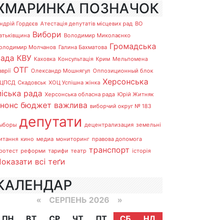
ХМАРИНКА ПОЗНАЧОК
ндрій Гордєєв
Атестація депутатів місцевих рад
ВО
Вибори
атьківщина
Володимир Миколаєнко
Громадська
олодимир Молчанов
Галина Бахматова
рада
КВУ
Каховка
Консультація
Крим
Мельпомена
ОТГ
аврії
Олександр Мошнягул
Оппозиционный блок
Херсонська
ЦПСД
Скадовськ
ХОЦ Успішна жінка
іська рада
Херсонська обласна рада
Юрій Житняк
анонс
бюджет
важлива
виборчий округ № 183
депутати
ыборы
децентрализация
земельні
итання
кино
медиа
мониторинг
правова допомога
транспорт
ротест
реформи
тарифи
театр
історія
оказати всі теґи
КАЛЕНДАР
«
СЕРПЕНЬ 2026 »
ПН
ВТ
СР
ЧТ
ПТ
СБ
НД