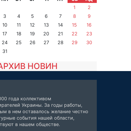
1
2
3
4
5
6
7
8
9
10
11
12
13
14
15
16
17
18
19
20
21
22
23
24
25
26
27
28
29
30
31
АРХИВ НОВИН
000 года коллективом
рателей Украины. За годы работы,
ным в нем оставалось желание честно
турные события нашей области,
ствуют в нашем обществе.