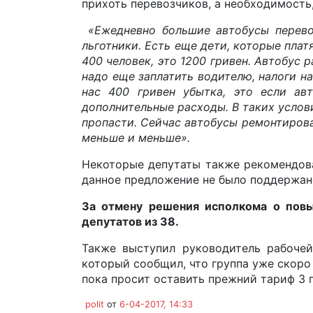
прихоть перевозчиков, а необходимость
«Ежедневно большие автобусы перево
льготники. Есть еще дети, которые плат
400 человек, это 1200 гривен. Автобус р
надо еще заплатить водителю, налоги на
нас 400 гривен убытка, это если ав
дополнительные расходы. В таких услов
пропасти. Сейчас автобусы ремонтирова
меньше и меньше».
Некоторые депутаты также рекомендов
данное предложение не было поддержан
За отмену решения исполкома о повы
депутатов из 38.
Также выступил руководитель рабоче
который сообщил, что группа уже скоро
пока просит оставить прежний тариф 3 
polit
от
6-04-2017, 14:33