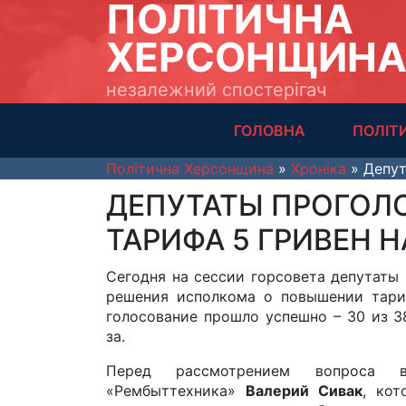
ПОЛІТИЧНА
ХЕРСОНЩИН
незалежний спостерігач
ГОЛОВНА
ПОЛІТ
Політична Херсонщина
»
Хроніка
» Депут
ДЕПУТАТЫ ПРОГОЛ
ТАРИФА 5 ГРИВЕН 
Сегодня на сессии горсовета депутаты 
решения исполкома о повышении тариф
голосование прошло успешно – 30 из 3
за.
Перед рассмотрением вопроса вы
«Рембыттехника»
Валерий Сивак
, кот