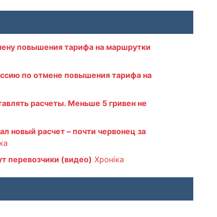
мену повышения тарифа на маршрутки
ессию по отмене повышения тарифа на
влять расчеты. Меньше 5 гривен не
л новый расчет – почти червонец за
ка
ут перевозчики (видео)
Хроніка