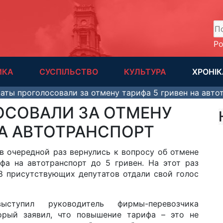
А
Р
ИКА
СУСПІЛЬСТВО
КУЛЬТУРА
ХРОНІК
аты проголосовали за отмену тарифа 5 гривен на авто
ОСОВАЛИ ЗА ОТМЕНУ
НА АВТОТРАНСПОРТ
в очередной раз вернулись к вопросу об отмене
а на автотранспорт до 5 гривен. На этот раз
8 присутствующих депутатов отдали свой голос
ступил руководитель фирмы-перевозчика
орый заявил, что повышение тарифа – это не