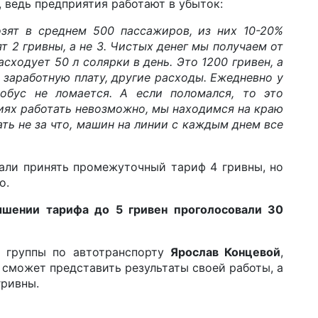
, ведь предприятия работают в убыток:
зят в среднем 500 пассажиров, из них 10-20%
ят 2 гривны, а не 3. Чистых денег мы получаем от
асходует 50 л солярки в день. Это 1200 гривен, а
 заработную плату, другие расходы. Ежедневно у
тобус не ломается. А если поломался, то это
иях работать невозможно, мы находимся на краю
ть не за что, машин на линии с каждым днем все
али принять промежуточный тариф 4 гривны, но
о.
шении тарифа до 5 гривен проголосовали 30
й группы по автотранспорту
Ярослав Концевой
,
 сможет представить результаты своей работы, а
гривны.