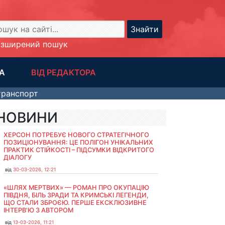
Знайти
озширений пошук
А
ВІД РЕДАКТОРА
транспорт
НОВИНИ
ХЕРСОН ПОТРЕБУЄ НОВОГО СТРАТЕГІЧНОГО
ПОЗИЦІОНУВАННЯ: ЦЕ ПОЛІГОН УНІКАЛЬНИХ
ПРАКТИК СТІЙКОСТІ – ПІДСУМКИ ВІДКРИТОГО
ДІАЛОГУ
від
30-03-2026, 12:21
«ШЛЯХ МЕРТВИХ» — РОМАН ПРО ОКУПАЦІЮ
ПІВДНЯ, БІЛЬ ЗРАДИ ТА КРИМСЬКІ ЛЕГЕНДИ,
ЩО СТАЛИ ЗБРОЄЮ. ПЕРШЕ ЕКСКЛЮЗИВНЕ
ІНТЕРВ'Ю З АВТОРОМ
від
13-03-2026, 11:21