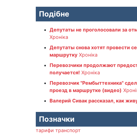
Подібне
Депутаты не проголосовали за от
Хроніка
Депутаты снова хотят провести с
маршрутку
Хроніка
Перевозчики продолжают предоста
получается!
Хроніка
Перевозчик "Рембыттехника" сдела
проезд в маршрутке (видео)
Хроні
Валерий Сивак рассказал, как жив
Позначки
тарифи
транспорт