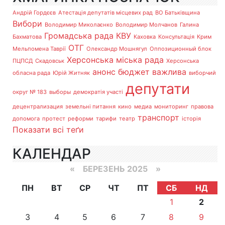
Андрій Гордєєв
Атестація депутатів місцевих рад
ВО Батьківщина
Вибори
Володимир Миколаєнко
Володимир Молчанов
Галина
Громадська рада
КВУ
Бахматова
Каховка
Консультація
Крим
ОТГ
Мельпомена Таврії
Олександр Мошнягул
Оппозиционный блок
Херсонська міська рада
ПЦПСД
Скадовськ
Херсонська
анонс
бюджет
важлива
обласна рада
Юрій Житняк
виборчий
депутати
округ № 183
выборы
демократія участі
децентрализация
земельні питання
кино
медиа
мониторинг
правова
транспорт
допомога
протест
реформи
тарифи
театр
історія
Показати всі теґи
КАЛЕНДАР
«
БЕРЕЗЕНЬ 2025
»
ПН
ВТ
СР
ЧТ
ПТ
СБ
НД
1
2
3
4
5
6
7
8
9