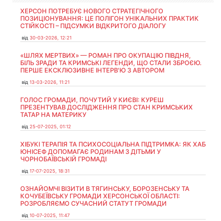
ХЕРСОН ПОТРЕБУЄ НОВОГО СТРАТЕГІЧНОГО
ПОЗИЦІОНУВАННЯ: ЦЕ ПОЛІГОН УНІКАЛЬНИХ ПРАКТИК
СТІЙКОСТІ – ПІДСУМКИ ВІДКРИТОГО ДІАЛОГУ
від
30-03-2026, 12:21
«ШЛЯХ МЕРТВИХ» — РОМАН ПРО ОКУПАЦІЮ ПІВДНЯ,
БІЛЬ ЗРАДИ ТА КРИМСЬКІ ЛЕГЕНДИ, ЩО СТАЛИ ЗБРОЄЮ.
ПЕРШЕ ЕКСКЛЮЗИВНЕ ІНТЕРВ'Ю З АВТОРОМ
від
13-03-2026, 11:21
ГОЛОС ГРОМАДИ, ПОЧУТИЙ У КИЄВІ: КУРЕШ
ПРЕЗЕНТУВАВ ДОСЛІДЖЕННЯ ПРО СТАН КРИМСЬКИХ
ТАТАР НА МАТЕРИКУ
від
25-07-2025, 01:12
ХІБУКІ ТЕРАПІЯ ТА ПСИХОСОЦІАЛЬНА ПІДТРИМКА: ЯК ХАБ
ЮНІСЕФ ДОПОМАГАЄ РОДИНАМ З ДІТЬМИ У
ЧОРНОБАЇВСЬКІЙ ГРОМАДІ
від
17-07-2025, 18:31
ОЗНАЙОМЧІ ВІЗИТИ В ТЯГИНСЬКУ, БОРОЗЕНСЬКУ ТА
КОЧУБЕЇВСЬКУ ГРОМАДИ ХЕРСОНСЬКОЇ ОБЛАСТІ:
РОЗРОБЛЯЄМО СУЧАСНИЙ СТАТУТ ГРОМАДИ
від
10-07-2025, 11:47