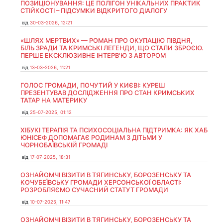
ПОЗИЦІОНУВАННЯ: ЦЕ ПОЛІГОН УНІКАЛЬНИХ ПРАКТИК
СТІЙКОСТІ – ПІДСУМКИ ВІДКРИТОГО ДІАЛОГУ
від
30-03-2026, 12:21
«ШЛЯХ МЕРТВИХ» — РОМАН ПРО ОКУПАЦІЮ ПІВДНЯ,
БІЛЬ ЗРАДИ ТА КРИМСЬКІ ЛЕГЕНДИ, ЩО СТАЛИ ЗБРОЄЮ.
ПЕРШЕ ЕКСКЛЮЗИВНЕ ІНТЕРВ'Ю З АВТОРОМ
від
13-03-2026, 11:21
ГОЛОС ГРОМАДИ, ПОЧУТИЙ У КИЄВІ: КУРЕШ
ПРЕЗЕНТУВАВ ДОСЛІДЖЕННЯ ПРО СТАН КРИМСЬКИХ
ТАТАР НА МАТЕРИКУ
від
25-07-2025, 01:12
ХІБУКІ ТЕРАПІЯ ТА ПСИХОСОЦІАЛЬНА ПІДТРИМКА: ЯК ХАБ
ЮНІСЕФ ДОПОМАГАЄ РОДИНАМ З ДІТЬМИ У
ЧОРНОБАЇВСЬКІЙ ГРОМАДІ
від
17-07-2025, 18:31
ОЗНАЙОМЧІ ВІЗИТИ В ТЯГИНСЬКУ, БОРОЗЕНСЬКУ ТА
КОЧУБЕЇВСЬКУ ГРОМАДИ ХЕРСОНСЬКОЇ ОБЛАСТІ:
РОЗРОБЛЯЄМО СУЧАСНИЙ СТАТУТ ГРОМАДИ
від
10-07-2025, 11:47
ОЗНАЙОМЧІ ВІЗИТИ В ТЯГИНСЬКУ, БОРОЗЕНСЬКУ ТА