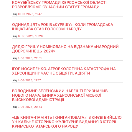
КОЧУБЕЇВСЬКУ ГРОМАДИ ХЕРСОНСЬКОЇ ОБЛАСТІ:
РОЗРОБЛЯЄМО СУЧАСНИЙ СТАТУТ ГРОМАДИ
від
10-07-2025, 11:47
ОДИНАДЦЯТЬ РОКІВ «КУРЕШУ»: КОЛИ ГРОМАДСЬКА
ІНІЦІАТИВА СТАЄ ГОЛОСОМ НАРОДУ
від
12-06-2025, 15:26
ДЯДЮ ГРИШУ НОМІНОВАНО НА ВІДЗНАКУ «НАРОДНИЙ
ДОБРОЧИНЕЦЬ-2024»
від
4-06-2025, 22:51
ІГОР ЙОСИПЕНКО. АГРОЕКОЛОГІЧНА КАТАСТРОФА НА
ХЕРСОНЩИНІ: ЧАС НЕ ОБІЦЯТИ, А ДІЯТИ
від
4-06-2025, 19:17
ВОЛОДИМИР ЗЕЛЕНСЬКИЙ НАРЕШТІ ПРИЗНАЧИВ
НОВОГО НАЧАЛЬНИКА ХЕРСОНСЬКОЇ МІСЬКОЇ
ВІЙСЬКОВОЇ АДМІНІСТРАЦІЇ
від
3-06-2025, 20:54
«ЦЕ КНИГА-ПАМ’ЯТЬ І КНИГА-ПОВАГА»: В КИЄВІ ВИЙШЛО
УНІКАЛЬНЕ ІСТОРИКО-КУЛЬТУРНЕ ВИДАННЯ З ІСТОРІЇ
КРИМСЬКОТАТАРСЬКОГО НАРОДУ