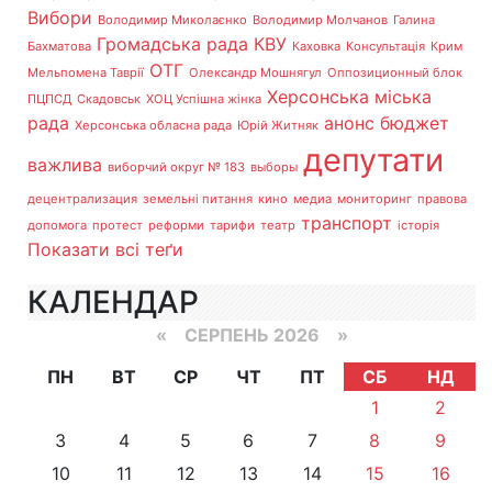
Вибори
Володимир Миколаєнко
Володимир Молчанов
Галина
Громадська рада
КВУ
Бахматова
Каховка
Консультація
Крим
ОТГ
Мельпомена Таврії
Олександр Мошнягул
Оппозиционный блок
Херсонська міська
ПЦПСД
Скадовськ
ХОЦ Успішна жінка
рада
анонс
бюджет
Херсонська обласна рада
Юрій Житняк
депутати
важлива
виборчий округ № 183
выборы
децентрализация
земельні питання
кино
медиа
мониторинг
правова
транспорт
допомога
протест
реформи
тарифи
театр
історія
Показати всі теґи
КАЛЕНДАР
«
СЕРПЕНЬ 2026 »
ПН
ВТ
СР
ЧТ
ПТ
СБ
НД
1
2
3
4
5
6
7
8
9
10
11
12
13
14
15
16