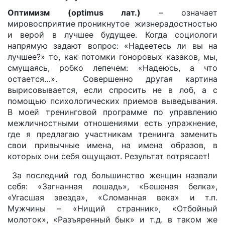
Оптимизм (optimus лат.)
– означает
мировосприятие проникнутое жизнерадостностью
и верой в лучшее будущее. Когда социологи
напрямую задают вопрос: «Надеетесь ли вы на
лучшее?» то, как потомки гоноровых казаков, мы,
смущаясь, робко лепечем: «Надеюсь, а что
остается…». Совершенно другая картина
вырисовывается, если спросить не в лоб, а с
помощью психологических приемов выведывания.
В моей тренинговой программе по управлению
межличностными отношениями есть упражнение,
где я предлагаю участникам тренинга заменить
свои привычные имена, на имена образов, в
которых они себя ощущают. Результат потрясает!
За последний год большинство женщин назвали
себя: «Загнанная лошадь», «Бешеная белка»,
«Угасшая звезда», «Сломанная века» и т.п.
Мужчины – «Нищий странник», «Отбойный
молоток», «Разъяренный бык» и т.д. в таком же