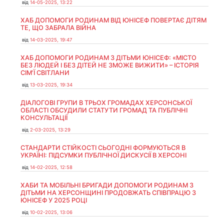
від
14-05-2025, 13:22
ХАБ ДОПОМОГИ РОДИНАМ ВІД ЮНІСЕФ ПОВЕРТАЄ ДІТЯМ
ТЕ, ЩО ЗАБРАЛА ВІЙНА
від
14-03-2025, 19:47
ХАБ ДОПОМОГИ РОДИНАМ З ДІТЬМИ ЮНІСЕФ: «МІСТО
БЕЗ ЛЮДЕЙ І БЕЗ ДІТЕЙ НЕ ЗМОЖЕ ВИЖИТИ» – ІСТОРІЯ
СІМʼЇ СВІТЛАНИ
від
13-03-2025, 19:34
ДІАЛОГОВІ ГРУПИ В ТРЬОХ ГРОМАДАХ ХЕРСОНСЬКОЇ
ОБЛАСТІ ОБСУДИЛИ СТАТУТИ ГРОМАД ТА ПУБЛІЧНІ
КОНСУЛЬТАЦІЇ
від
2-03-2025, 13:29
СТАНДАРТИ СТІЙКОСТІ СЬОГОДНІ ФОРМУЮТЬСЯ В
УКРАЇНІ: ПІДСУМКИ ПУБЛІЧНОЇ ДИСКУСІЇ В ХЕРСОНІ
від
14-02-2025, 12:58
ХАБИ ТА МОБІЛЬНІ БРИГАДИ ДОПОМОГИ РОДИНАМ З
ДІТЬМИ НА ХЕРСОНЩИНІ ПРОДОВЖАТЬ СПІВПРАЦЮ З
ЮНІСЕФ У 2025 РОЦІ
від
10-02-2025, 13:06