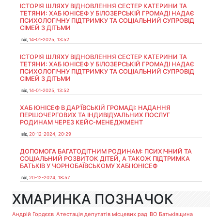
ІСТОРІЯ ШЛЯХУ ВІДНОВЛЕННЯ СЕСТЕР КАТЕРИНИ ТА
ТЕТЯНИ: ХАБ ЮНІСЕФ У БІЛОЗЕРСЬКІЙ ГРОМАДІ НАДАЄ
ПСИХОЛОГІЧНУ ПІДТРИМКУ ТА СОЦІАЛЬНИЙ СУПРОВІД
СІМЕЙ З ДІТЬМИ
від
14-01-2025, 13:52
ІСТОРІЯ ШЛЯХУ ВІДНОВЛЕННЯ СЕСТЕР КАТЕРИНИ ТА
ТЕТЯНИ: ХАБ ЮНІСЕФ У БІЛОЗЕРСЬКІЙ ГРОМАДІ НАДАЄ
ПСИХОЛОГІЧНУ ПІДТРИМКУ ТА СОЦІАЛЬНИЙ СУПРОВІД
СІМЕЙ З ДІТЬМИ
від
14-01-2025, 13:52
ХАБ ЮНІСЕФ В ДАР’ЇВСЬКІЙ ГРОМАДІ: НАДАННЯ
ПЕРШОЧЕРГОВИХ ТА ІНДИВІДУАЛЬНИХ ПОСЛУГ
РОДИНАМ ЧЕРЕЗ КЕЙС-МЕНЕДЖМЕНТ
від
20-12-2024, 20:29
ДОПОМОГА БАГАТОДІТНИМ РОДИНАМ: ПСИХІЧНИЙ ТА
СОЦІАЛЬНИЙ РОЗВИТОК ДІТЕЙ, А ТАКОЖ ПІДТРИМКА
БАТЬКІВ У ЧОРНОБАЇВСЬКОМУ ХАБІ ЮНІСЕФ
від
20-12-2024, 18:57
ХМАРИНКА ПОЗНАЧОК
Андрій Гордєєв
Атестація депутатів місцевих рад
ВО Батьківщина