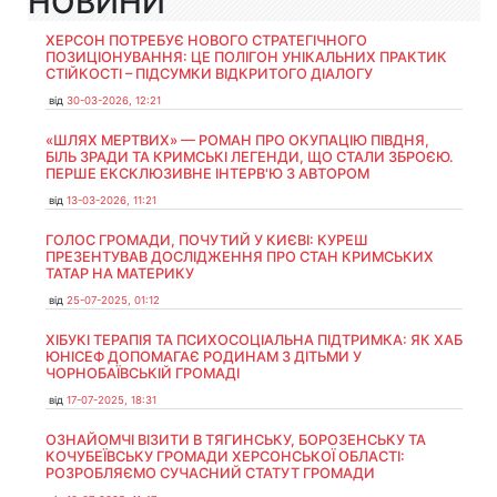
НОВИНИ
ХЕРСОН ПОТРЕБУЄ НОВОГО СТРАТЕГІЧНОГО
ПОЗИЦІОНУВАННЯ: ЦЕ ПОЛІГОН УНІКАЛЬНИХ ПРАКТИК
СТІЙКОСТІ – ПІДСУМКИ ВІДКРИТОГО ДІАЛОГУ
від
30-03-2026, 12:21
«ШЛЯХ МЕРТВИХ» — РОМАН ПРО ОКУПАЦІЮ ПІВДНЯ,
БІЛЬ ЗРАДИ ТА КРИМСЬКІ ЛЕГЕНДИ, ЩО СТАЛИ ЗБРОЄЮ.
ПЕРШЕ ЕКСКЛЮЗИВНЕ ІНТЕРВ'Ю З АВТОРОМ
від
13-03-2026, 11:21
ГОЛОС ГРОМАДИ, ПОЧУТИЙ У КИЄВІ: КУРЕШ
ПРЕЗЕНТУВАВ ДОСЛІДЖЕННЯ ПРО СТАН КРИМСЬКИХ
ТАТАР НА МАТЕРИКУ
від
25-07-2025, 01:12
ХІБУКІ ТЕРАПІЯ ТА ПСИХОСОЦІАЛЬНА ПІДТРИМКА: ЯК ХАБ
ЮНІСЕФ ДОПОМАГАЄ РОДИНАМ З ДІТЬМИ У
ЧОРНОБАЇВСЬКІЙ ГРОМАДІ
від
17-07-2025, 18:31
ОЗНАЙОМЧІ ВІЗИТИ В ТЯГИНСЬКУ, БОРОЗЕНСЬКУ ТА
КОЧУБЕЇВСЬКУ ГРОМАДИ ХЕРСОНСЬКОЇ ОБЛАСТІ:
РОЗРОБЛЯЄМО СУЧАСНИЙ СТАТУТ ГРОМАДИ