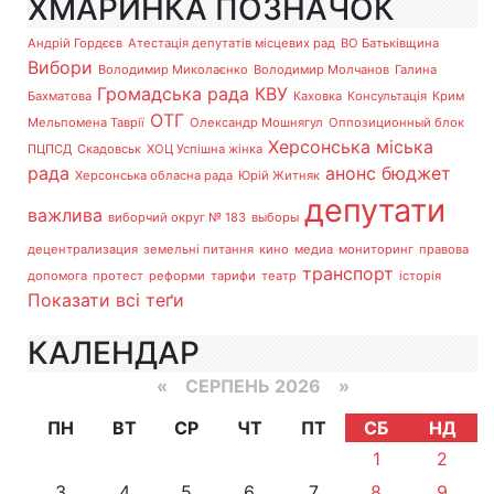
ХМАРИНКА ПОЗНАЧОК
Андрій Гордєєв
Атестація депутатів місцевих рад
ВО Батьківщина
Вибори
Володимир Миколаєнко
Володимир Молчанов
Галина
Громадська рада
КВУ
Бахматова
Каховка
Консультація
Крим
ОТГ
Мельпомена Таврії
Олександр Мошнягул
Оппозиционный блок
Херсонська міська
ПЦПСД
Скадовськ
ХОЦ Успішна жінка
рада
анонс
бюджет
Херсонська обласна рада
Юрій Житняк
депутати
важлива
виборчий округ № 183
выборы
децентрализация
земельні питання
кино
медиа
мониторинг
правова
транспорт
допомога
протест
реформи
тарифи
театр
історія
Показати всі теґи
КАЛЕНДАР
«
СЕРПЕНЬ 2026 »
ПН
ВТ
СР
ЧТ
ПТ
СБ
НД
1
2
3
4
5
6
7
8
9