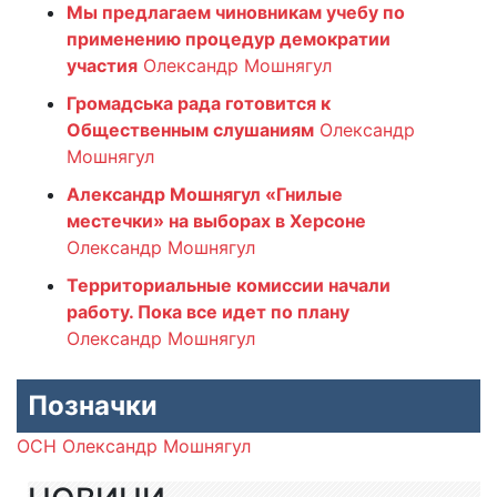
Мы предлагаем чиновникам учебу по
применению процедур демократии
участия
Олександр Мошнягул
Громадська рада готовится к
Общественным слушаниям
Олександр
Мошнягул
Александр Мошнягул «Гнилые
местечки» на выборах в Херсоне
Олександр Мошнягул
Территориальные комиссии начали
работу. Пока все идет по плану
Олександр Мошнягул
Позначки
ОСН
Олександр Мошнягул