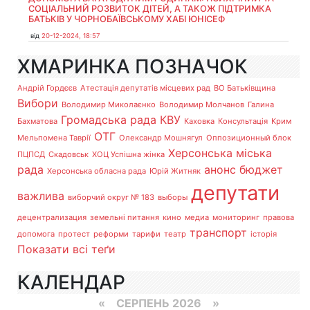
СОЦІАЛЬНИЙ РОЗВИТОК ДІТЕЙ, А ТАКОЖ ПІДТРИМКА
БАТЬКІВ У ЧОРНОБАЇВСЬКОМУ ХАБІ ЮНІСЕФ
від
20-12-2024, 18:57
ХМАРИНКА ПОЗНАЧОК
Андрій Гордєєв
Атестація депутатів місцевих рад
ВО Батьківщина
Вибори
Володимир Миколаєнко
Володимир Молчанов
Галина
Громадська рада
КВУ
Бахматова
Каховка
Консультація
Крим
ОТГ
Мельпомена Таврії
Олександр Мошнягул
Оппозиционный блок
Херсонська міська
ПЦПСД
Скадовськ
ХОЦ Успішна жінка
рада
анонс
бюджет
Херсонська обласна рада
Юрій Житняк
депутати
важлива
виборчий округ № 183
выборы
децентрализация
земельні питання
кино
медиа
мониторинг
правова
транспорт
допомога
протест
реформи
тарифи
театр
історія
Показати всі теґи
КАЛЕНДАР
«
СЕРПЕНЬ 2026 »