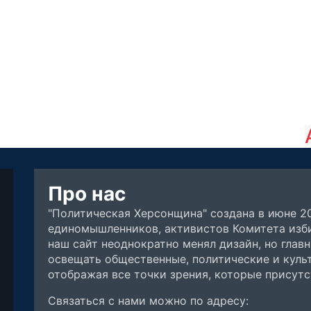
Про нас
"Политическая Херсонщина" создана в июне 2
единомышленников, активистов Комитета изби
наш сайт неоднократно менял дизайн, но глав
освещать общественные, политические и куль
отображая все точки зрения, которые присут
Связаться с нами можно по адресу: