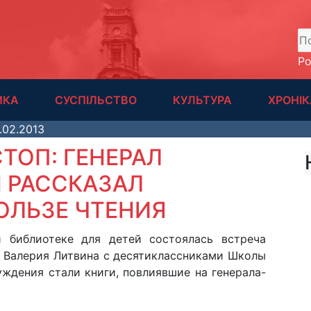
А
Р
ИКА
СУСПІЛЬСТВО
КУЛЬТУРА
ХРОНІК
.02.2013
ТОП: ГЕНЕРАЛ
 РАССКАЗАЛ
ОЛЬЗЕ ЧТЕНИЯ
й библиотеке для детей состоялась встреча
и Валерия Литвина с десятиклассниками Школы
ждения стали книги, повлиявшие на генерала-