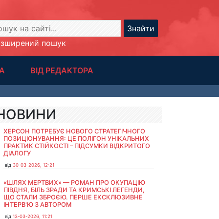
Знайти
озширений пошук
А
ВІД РЕДАКТОРА
НОВИНИ
ХЕРСОН ПОТРЕБУЄ НОВОГО СТРАТЕГІЧНОГО
ПОЗИЦІОНУВАННЯ: ЦЕ ПОЛІГОН УНІКАЛЬНИХ
ПРАКТИК СТІЙКОСТІ – ПІДСУМКИ ВІДКРИТОГО
ДІАЛОГУ
від
30-03-2026, 12:21
«ШЛЯХ МЕРТВИХ» — РОМАН ПРО ОКУПАЦІЮ
ПІВДНЯ, БІЛЬ ЗРАДИ ТА КРИМСЬКІ ЛЕГЕНДИ,
ЩО СТАЛИ ЗБРОЄЮ. ПЕРШЕ ЕКСКЛЮЗИВНЕ
ІНТЕРВ'Ю З АВТОРОМ
від
13-03-2026, 11:21