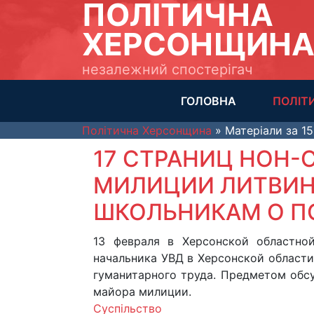
ПОЛІТИЧНА
ХЕРСОНЩИН
незалежний спостерігач
ГОЛОВНА
ПОЛІТ
Політична Херсонщина
» Матеріали за 15
17 СТРАНИЦ НОН-С
МИЛИЦИИ ЛИТВИН
ШКОЛЬНИКАМ О П
13 февраля в Херсонской областно
начальника УВД в Херсонской област
гуманитарного труда. Предметом обсу
майора милиции.
Суспільство