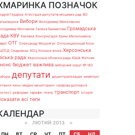
ХМАРИНКА ПОЗНАЧОК
ндрій Гордєєв
Атестація депутатів місцевих рад
ВО
Вибори
атьківщина
Володимир Миколаєнко
Громадська
олодимир Молчанов
Галина Бахматова
рада
КВУ
Каховка
Консультація
Крим
Мельпомена
ОТГ
аврії
Олександр Мошнягул
Оппозиционный блок
Херсонська
ЦПСД
Скадовськ
ХОЦ Успішна жінка
іська рада
Херсонська обласна рада
Юрій Житняк
анонс
бюджет
важлива
виборчий округ № 183
депутати
ыборы
децентрализация
земельні
итання
кино
медиа
мониторинг
правова допомога
транспорт
ротест
реформи
тарифи
театр
історія
оказати всі теґи
КАЛЕНДАР
«
ЛЮТИЙ 2013
»
ПН
ВТ
СР
ЧТ
ПТ
СБ
НД