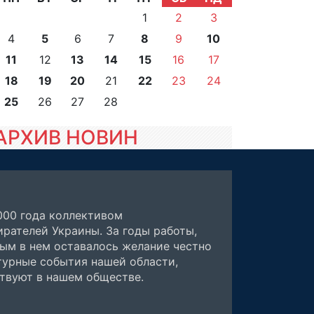
1
2
3
4
5
6
7
8
9
10
11
12
13
14
15
16
17
18
19
20
21
22
23
24
25
26
27
28
АРХИВ НОВИН
000 года коллективом
рателей Украины. За годы работы,
ным в нем оставалось желание честно
турные события нашей области,
ствуют в нашем обществе.