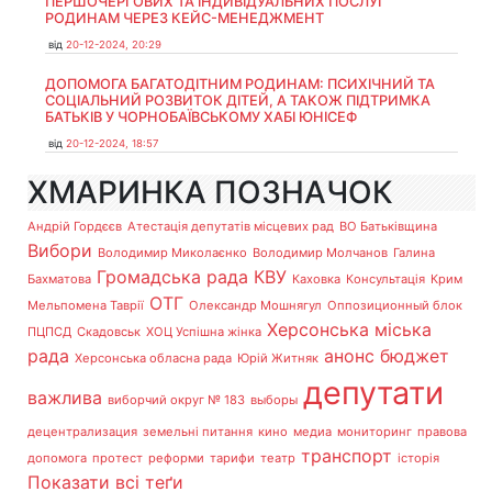
ПЕРШОЧЕРГОВИХ ТА ІНДИВІДУАЛЬНИХ ПОСЛУГ
РОДИНАМ ЧЕРЕЗ КЕЙС-МЕНЕДЖМЕНТ
від
20-12-2024, 20:29
ДОПОМОГА БАГАТОДІТНИМ РОДИНАМ: ПСИХІЧНИЙ ТА
СОЦІАЛЬНИЙ РОЗВИТОК ДІТЕЙ, А ТАКОЖ ПІДТРИМКА
БАТЬКІВ У ЧОРНОБАЇВСЬКОМУ ХАБІ ЮНІСЕФ
від
20-12-2024, 18:57
ХМАРИНКА ПОЗНАЧОК
Андрій Гордєєв
Атестація депутатів місцевих рад
ВО Батьківщина
Вибори
Володимир Миколаєнко
Володимир Молчанов
Галина
Громадська рада
КВУ
Бахматова
Каховка
Консультація
Крим
ОТГ
Мельпомена Таврії
Олександр Мошнягул
Оппозиционный блок
Херсонська міська
ПЦПСД
Скадовськ
ХОЦ Успішна жінка
рада
анонс
бюджет
Херсонська обласна рада
Юрій Житняк
депутати
важлива
виборчий округ № 183
выборы
децентрализация
земельні питання
кино
медиа
мониторинг
правова
транспорт
допомога
протест
реформи
тарифи
театр
історія
Показати всі теґи