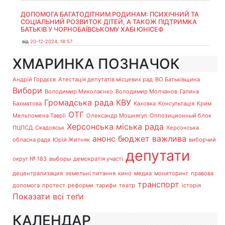
ДОПОМОГА БАГАТОДІТНИМ РОДИНАМ: ПСИХІЧНИЙ ТА
СОЦІАЛЬНИЙ РОЗВИТОК ДІТЕЙ, А ТАКОЖ ПІДТРИМКА
БАТЬКІВ У ЧОРНОБАЇВСЬКОМУ ХАБІ ЮНІСЕФ
від
20-12-2024, 18:57
ХМАРИНКА ПОЗНАЧОК
Андрій Гордєєв
Атестація депутатів місцевих рад
ВО Батьківщина
Вибори
Володимир Миколаєнко
Володимир Молчанов
Галина
Громадська рада
КВУ
Бахматова
Каховка
Консультація
Крим
ОТГ
Мельпомена Таврії
Олександр Мошнягул
Оппозиционный блок
Херсонська міська рада
ПЦПСД
Скадовськ
Херсонська
анонс
бюджет
важлива
обласна рада
Юрій Житняк
виборчий
депутати
округ № 183
выборы
демократія участі
децентрализация
земельні питання
кино
медиа
мониторинг
правова
транспорт
допомога
протест
реформи
тарифи
театр
історія
Показати всі теґи
КАЛЕНДАР