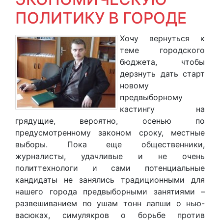
ПОЛИТИКУ В ГОРОДЕ
Хочу вернуться к
теме городского
бюджета, чтобы
дерзнуть дать старт
новому
предвыборному
кастингу на
грядущие, вероятно, осенью по
предусмотренному законом сроку, местные
выборы. Пока еще общественники,
журналисты, удачливые и не очень
политтехнологи и сами потенциальные
кандидаты не занялись традиционными для
нашего города предвыборными занятиями –
развешиванием по ушам тонн лапши о нью-
васюках, симулякров о борьбе против