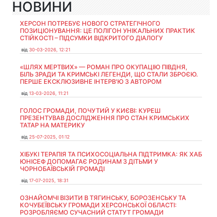
НОВИНИ
ХЕРСОН ПОТРЕБУЄ НОВОГО СТРАТЕГІЧНОГО
ПОЗИЦІОНУВАННЯ: ЦЕ ПОЛІГОН УНІКАЛЬНИХ ПРАКТИК
СТІЙКОСТІ – ПІДСУМКИ ВІДКРИТОГО ДІАЛОГУ
від
30-03-2026, 12:21
«ШЛЯХ МЕРТВИХ» — РОМАН ПРО ОКУПАЦІЮ ПІВДНЯ,
БІЛЬ ЗРАДИ ТА КРИМСЬКІ ЛЕГЕНДИ, ЩО СТАЛИ ЗБРОЄЮ.
ПЕРШЕ ЕКСКЛЮЗИВНЕ ІНТЕРВ'Ю З АВТОРОМ
від
13-03-2026, 11:21
ГОЛОС ГРОМАДИ, ПОЧУТИЙ У КИЄВІ: КУРЕШ
ПРЕЗЕНТУВАВ ДОСЛІДЖЕННЯ ПРО СТАН КРИМСЬКИХ
ТАТАР НА МАТЕРИКУ
від
25-07-2025, 01:12
ХІБУКІ ТЕРАПІЯ ТА ПСИХОСОЦІАЛЬНА ПІДТРИМКА: ЯК ХАБ
ЮНІСЕФ ДОПОМАГАЄ РОДИНАМ З ДІТЬМИ У
ЧОРНОБАЇВСЬКІЙ ГРОМАДІ
від
17-07-2025, 18:31
ОЗНАЙОМЧІ ВІЗИТИ В ТЯГИНСЬКУ, БОРОЗЕНСЬКУ ТА
КОЧУБЕЇВСЬКУ ГРОМАДИ ХЕРСОНСЬКОЇ ОБЛАСТІ:
РОЗРОБЛЯЄМО СУЧАСНИЙ СТАТУТ ГРОМАДИ