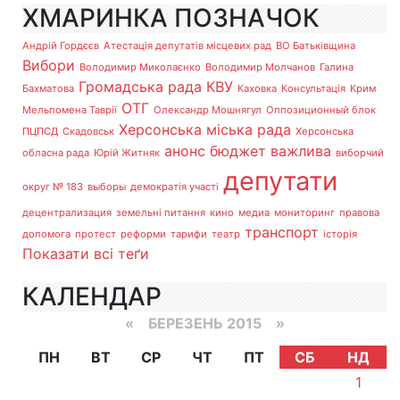
ХМАРИНКА ПОЗНАЧОК
Андрій Гордєєв
Атестація депутатів місцевих рад
ВО Батьківщина
Вибори
Володимир Миколаєнко
Володимир Молчанов
Галина
Громадська рада
КВУ
Бахматова
Каховка
Консультація
Крим
ОТГ
Мельпомена Таврії
Олександр Мошнягул
Оппозиционный блок
Херсонська міська рада
ПЦПСД
Скадовськ
Херсонська
анонс
бюджет
важлива
обласна рада
Юрій Житняк
виборчий
депутати
округ № 183
выборы
демократія участі
децентрализация
земельні питання
кино
медиа
мониторинг
правова
транспорт
допомога
протест
реформи
тарифи
театр
історія
Показати всі теґи
КАЛЕНДАР
«
БЕРЕЗЕНЬ 2015
»
ПН
ВТ
СР
ЧТ
ПТ
СБ
НД
1