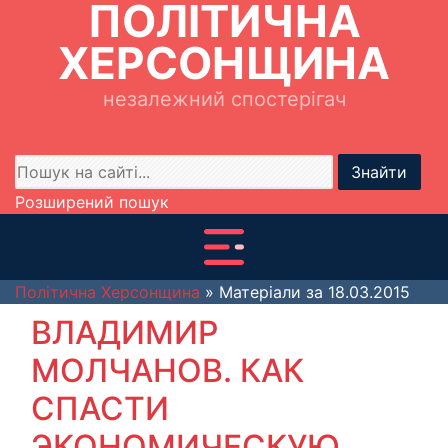
ПОЛІТИЧНА
ХЕРСОНЩИНА
незалежний спостерігач
Знайти
Розширений пошук
Політична Херсонщина
» Матеріали за 18.03.2015
ВЛАДИМИР
МОЛЧАНОВ. КАК
СПАСТИ
ЭКОНОМИЧЕСКУЮ