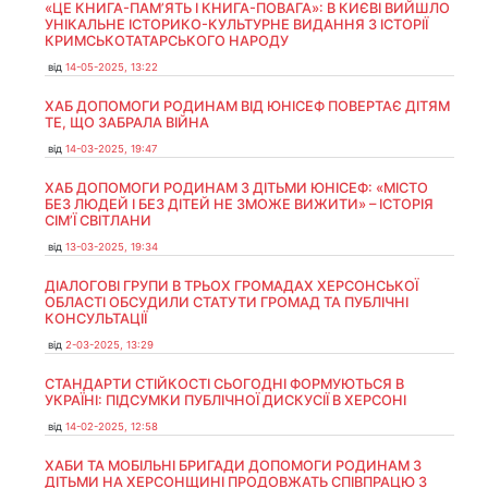
«ЦЕ КНИГА-ПАМ’ЯТЬ І КНИГА-ПОВАГА»: В КИЄВІ ВИЙШЛО
УНІКАЛЬНЕ ІСТОРИКО-КУЛЬТУРНЕ ВИДАННЯ З ІСТОРІЇ
КРИМСЬКОТАТАРСЬКОГО НАРОДУ
від
14-05-2025, 13:22
ХАБ ДОПОМОГИ РОДИНАМ ВІД ЮНІСЕФ ПОВЕРТАЄ ДІТЯМ
ТЕ, ЩО ЗАБРАЛА ВІЙНА
від
14-03-2025, 19:47
ХАБ ДОПОМОГИ РОДИНАМ З ДІТЬМИ ЮНІСЕФ: «МІСТО
БЕЗ ЛЮДЕЙ І БЕЗ ДІТЕЙ НЕ ЗМОЖЕ ВИЖИТИ» – ІСТОРІЯ
СІМʼЇ СВІТЛАНИ
від
13-03-2025, 19:34
ДІАЛОГОВІ ГРУПИ В ТРЬОХ ГРОМАДАХ ХЕРСОНСЬКОЇ
ОБЛАСТІ ОБСУДИЛИ СТАТУТИ ГРОМАД ТА ПУБЛІЧНІ
КОНСУЛЬТАЦІЇ
від
2-03-2025, 13:29
СТАНДАРТИ СТІЙКОСТІ СЬОГОДНІ ФОРМУЮТЬСЯ В
УКРАЇНІ: ПІДСУМКИ ПУБЛІЧНОЇ ДИСКУСІЇ В ХЕРСОНІ
від
14-02-2025, 12:58
ХАБИ ТА МОБІЛЬНІ БРИГАДИ ДОПОМОГИ РОДИНАМ З
ДІТЬМИ НА ХЕРСОНЩИНІ ПРОДОВЖАТЬ СПІВПРАЦЮ З