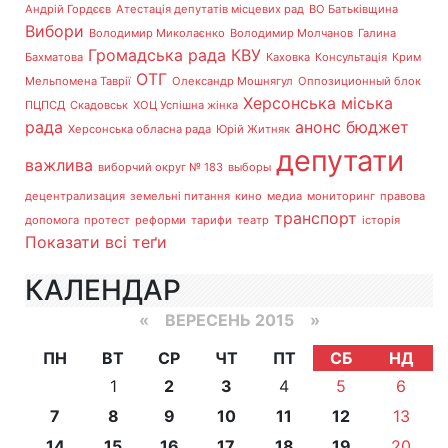
Андрій Гордєєв
Атестація депутатів місцевих рад
ВО Батьківщина
Вибори
Володимир Миколаєнко
Володимир Молчанов
Галина
Громадська рада
КВУ
Бахматова
Каховка
Консультація
Крим
ОТГ
Мельпомена Таврії
Олександр Мошнягул
Оппозиционный блок
Херсонська міська
ПЦПСД
Скадовськ
ХОЦ Успішна жінка
рада
анонс
бюджет
Херсонська обласна рада
Юрій Житняк
депутати
важлива
виборчий округ № 183
выборы
децентрализация
земельні питання
кино
медиа
мониторинг
правова
транспорт
допомога
протест
реформи
тарифи
театр
історія
Показати всі теґи
КАЛЕНДАР
«
ВЕРЕСЕНЬ 2015
»
ПН
ВТ
СР
ЧТ
ПТ
СБ
НД
1
2
3
4
5
6
7
8
9
10
11
12
13
14
15
16
17
18
19
20