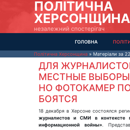
ПОЛІТИЧНА
ХЕРСОНЩИН
незалежний спостерігач
ГОЛОВНА
ПОЛІТ
Політична Херсонщина
» Матеріали за 22
ДЛЯ ЖУРНАЛИСТО
МЕСТНЫЕ ВЫБОРЫ
НО ФОТОКАМЕР ПО
БОЯТСЯ
18 декабря в Херсоне состоялся рег
журналистов и СМИ в контексте 
информационной войны»
. Предста