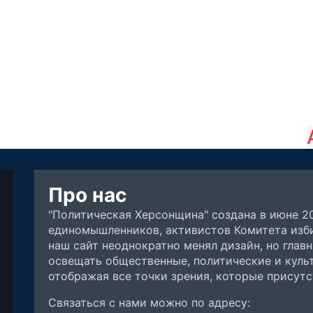
Про нас
"Политическая Херсонщина" создана в июне 2
единомышленников, активистов Комитета изби
наш сайт неоднократно менял дизайн, но глав
освещать общественные, политические и куль
отображая все точки зрения, которые присут
Связаться с нами можно по адресу: