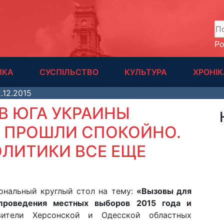
А
Р
ИКА
СУСПІЛЬСТВО
КУЛЬТУРА
ХРОНІК
.12.2015
В ЮГА УКРАИНЫ
 ПРОШЛИ СПОКОЙНО.
ЛИТИКИ ВСЕ ЕЩЕ
иональный круглый стол на тему:
«Вызовы для
проведения местных выборов 2015 года и
вители Херсонской и Одесской областных