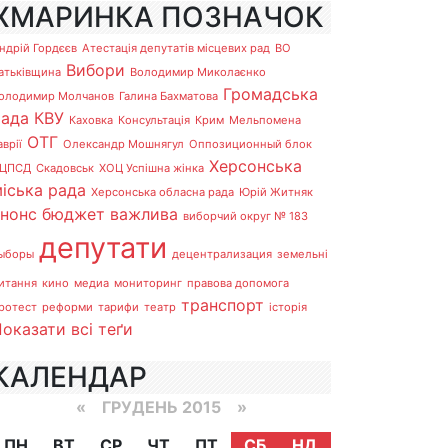
ХМАРИНКА ПОЗНАЧОК
ндрій Гордєєв
Атестація депутатів місцевих рад
ВО
Вибори
атьківщина
Володимир Миколаєнко
Громадська
олодимир Молчанов
Галина Бахматова
рада
КВУ
Каховка
Консультація
Крим
Мельпомена
ОТГ
аврії
Олександр Мошнягул
Оппозиционный блок
Херсонська
ЦПСД
Скадовськ
ХОЦ Успішна жінка
іська рада
Херсонська обласна рада
Юрій Житняк
анонс
бюджет
важлива
виборчий округ № 183
депутати
ыборы
децентрализация
земельні
итання
кино
медиа
мониторинг
правова допомога
транспорт
ротест
реформи
тарифи
театр
історія
оказати всі теґи
КАЛЕНДАР
«
ГРУДЕНЬ 2015
»
ПН
ВТ
СР
ЧТ
ПТ
СБ
НД