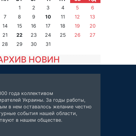
1
2
3
4
5
6
7
8
9
10
11
12
13
14
15
16
17
18
19
20
21
22
23
24
25
26
27
28
29
30
31
АРХИВ НОВИН
000 года коллективом
рателей Украины. За годы работы,
ным в нем оставалось желание честно
турные события нашей области,
ствуют в нашем обществе.