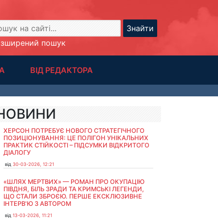
Знайти
озширений пошук
А
ВІД РЕДАКТОРА
НОВИНИ
ХЕРСОН ПОТРЕБУЄ НОВОГО СТРАТЕГІЧНОГО
ПОЗИЦІОНУВАННЯ: ЦЕ ПОЛІГОН УНІКАЛЬНИХ
ПРАКТИК СТІЙКОСТІ – ПІДСУМКИ ВІДКРИТОГО
ДІАЛОГУ
від
30-03-2026, 12:21
«ШЛЯХ МЕРТВИХ» — РОМАН ПРО ОКУПАЦІЮ
ПІВДНЯ, БІЛЬ ЗРАДИ ТА КРИМСЬКІ ЛЕГЕНДИ,
ЩО СТАЛИ ЗБРОЄЮ. ПЕРШЕ ЕКСКЛЮЗИВНЕ
ІНТЕРВ'Ю З АВТОРОМ
від
13-03-2026, 11:21