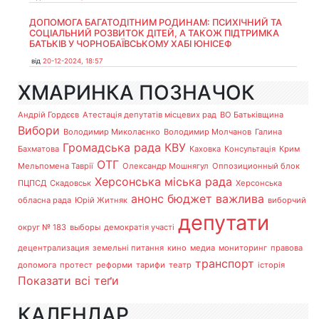
ДОПОМОГА БАГАТОДІТНИМ РОДИНАМ: ПСИХІЧНИЙ ТА
СОЦІАЛЬНИЙ РОЗВИТОК ДІТЕЙ, А ТАКОЖ ПІДТРИМКА
БАТЬКІВ У ЧОРНОБАЇВСЬКОМУ ХАБІ ЮНІСЕФ
від
20-12-2024, 18:57
ХМАРИНКА ПОЗНАЧОК
Андрій Гордєєв
Атестація депутатів місцевих рад
ВО Батьківщина
Вибори
Володимир Миколаєнко
Володимир Молчанов
Галина
Громадська рада
КВУ
Бахматова
Каховка
Консультація
Крим
ОТГ
Мельпомена Таврії
Олександр Мошнягул
Оппозиционный блок
Херсонська міська рада
ПЦПСД
Скадовськ
Херсонська
анонс
бюджет
важлива
обласна рада
Юрій Житняк
виборчий
депутати
округ № 183
выборы
демократія участі
децентрализация
земельні питання
кино
медиа
мониторинг
правова
транспорт
допомога
протест
реформи
тарифи
театр
історія
Показати всі теґи
КАЛЕНДАР