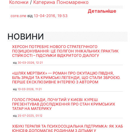
Колонки
/
Катерина Пономаренко
Детальніше
core.one
від
13-04-2016, 19:53
НОВИНИ
ХЕРСОН ПОТРЕБУЄ НОВОГО СТРАТЕГІЧНОГО
ПОЗИЦІОНУВАННЯ: ЦЕ ПОЛІГОН УНІКАЛЬНИХ ПРАКТИК
СТІЙКОСТІ – ПІДСУМКИ ВІДКРИТОГО ДІАЛОГУ
від
30-03-2026, 12:21
«ШЛЯХ МЕРТВИХ» — РОМАН ПРО ОКУПАЦІЮ ПІВДНЯ,
БІЛЬ ЗРАДИ ТА КРИМСЬКІ ЛЕГЕНДИ, ЩО СТАЛИ ЗБРОЄЮ.
ПЕРШЕ ЕКСКЛЮЗИВНЕ ІНТЕРВ'Ю З АВТОРОМ
від
13-03-2026, 11:21
ГОЛОС ГРОМАДИ, ПОЧУТИЙ У КИЄВІ: КУРЕШ
ПРЕЗЕНТУВАВ ДОСЛІДЖЕННЯ ПРО СТАН КРИМСЬКИХ
ТАТАР НА МАТЕРИКУ
від
25-07-2025, 01:12
ХІБУКІ ТЕРАПІЯ ТА ПСИХОСОЦІАЛЬНА ПІДТРИМКА: ЯК ХАБ
ЮНІСЕФ ДОПОМАГАЄ РОДИНАМ З ДІТЬМИ У