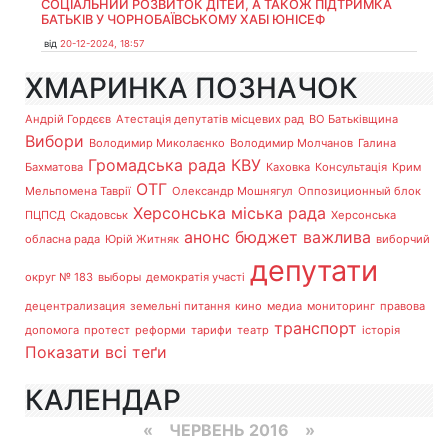
СОЦІАЛЬНИЙ РОЗВИТОК ДІТЕЙ, А ТАКОЖ ПІДТРИМКА
БАТЬКІВ У ЧОРНОБАЇВСЬКОМУ ХАБІ ЮНІСЕФ
від
20-12-2024, 18:57
ХМАРИНКА ПОЗНАЧОК
Андрій Гордєєв
Атестація депутатів місцевих рад
ВО Батьківщина
Вибори
Володимир Миколаєнко
Володимир Молчанов
Галина
Громадська рада
КВУ
Бахматова
Каховка
Консультація
Крим
ОТГ
Мельпомена Таврії
Олександр Мошнягул
Оппозиционный блок
Херсонська міська рада
ПЦПСД
Скадовськ
Херсонська
анонс
бюджет
важлива
обласна рада
Юрій Житняк
виборчий
депутати
округ № 183
выборы
демократія участі
децентрализация
земельні питання
кино
медиа
мониторинг
правова
транспорт
допомога
протест
реформи
тарифи
театр
історія
Показати всі теґи
КАЛЕНДАР
«
ЧЕРВЕНЬ 2016
»