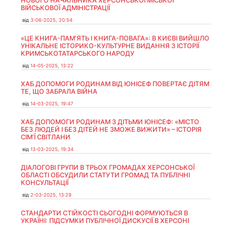
НОВОГО НАЧАЛЬНИКА ХЕРСОНСЬКОЇ МІСЬКОЇ
ВІЙСЬКОВОЇ АДМІНІСТРАЦІЇ
від
3-06-2025, 20:54
«ЦЕ КНИГА-ПАМ’ЯТЬ І КНИГА-ПОВАГА»: В КИЄВІ ВИЙШЛО
УНІКАЛЬНЕ ІСТОРИКО-КУЛЬТУРНЕ ВИДАННЯ З ІСТОРІЇ
КРИМСЬКОТАТАРСЬКОГО НАРОДУ
від
14-05-2025, 13:22
ХАБ ДОПОМОГИ РОДИНАМ ВІД ЮНІСЕФ ПОВЕРТАЄ ДІТЯМ
ТЕ, ЩО ЗАБРАЛА ВІЙНА
від
14-03-2025, 19:47
ХАБ ДОПОМОГИ РОДИНАМ З ДІТЬМИ ЮНІСЕФ: «МІСТО
БЕЗ ЛЮДЕЙ І БЕЗ ДІТЕЙ НЕ ЗМОЖЕ ВИЖИТИ» – ІСТОРІЯ
СІМʼЇ СВІТЛАНИ
від
13-03-2025, 19:34
ДІАЛОГОВІ ГРУПИ В ТРЬОХ ГРОМАДАХ ХЕРСОНСЬКОЇ
ОБЛАСТІ ОБСУДИЛИ СТАТУТИ ГРОМАД ТА ПУБЛІЧНІ
КОНСУЛЬТАЦІЇ
від
2-03-2025, 13:29
СТАНДАРТИ СТІЙКОСТІ СЬОГОДНІ ФОРМУЮТЬСЯ В
УКРАЇНІ: ПІДСУМКИ ПУБЛІЧНОЇ ДИСКУСІЇ В ХЕРСОНІ