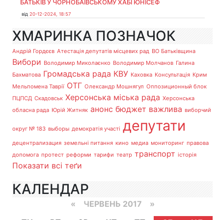
БАТЬКІВ У ЧОРНОБАЇВСЬКОМУ ХАБІ ЮНІСЕФ
від
20-12-2024, 18:57
ХМАРИНКА ПОЗНАЧОК
Андрій Гордєєв
Атестація депутатів місцевих рад
ВО Батьківщина
Вибори
Володимир Миколаєнко
Володимир Молчанов
Галина
Громадська рада
КВУ
Бахматова
Каховка
Консультація
Крим
ОТГ
Мельпомена Таврії
Олександр Мошнягул
Оппозиционный блок
Херсонська міська рада
ПЦПСД
Скадовськ
Херсонська
анонс
бюджет
важлива
обласна рада
Юрій Житняк
виборчий
депутати
округ № 183
выборы
демократія участі
децентрализация
земельні питання
кино
медиа
мониторинг
правова
транспорт
допомога
протест
реформи
тарифи
театр
історія
Показати всі теґи
КАЛЕНДАР
«
ЧЕРВЕНЬ 2017
»