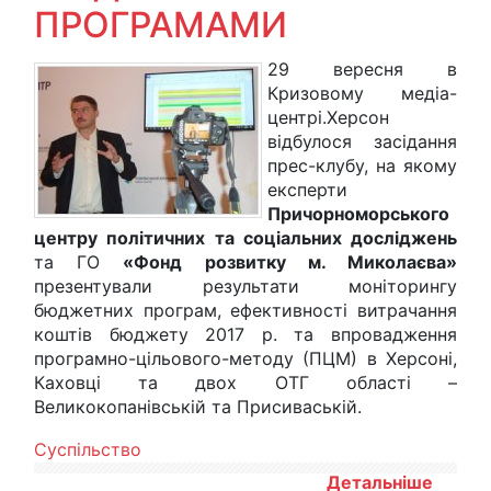
ПРОГРАМАМИ
29 вересня в
Кризовому медіа-
центрі.Херсон
відбулося засідання
прес-клубу, на якому
експерти
Причорноморського
центру політичних та соціальних досліджень
та ГО
«Фонд розвитку м. Миколаєва»
презентували результати моніторингу
бюджетних програм, ефективності витрачання
коштів бюджету 2017 р. та впровадження
програмно-цільового-методу (ПЦМ) в Херсоні,
Каховці та двох ОТГ області –
Великокопанівській та Присиваській.
Суспільство
Детальніше