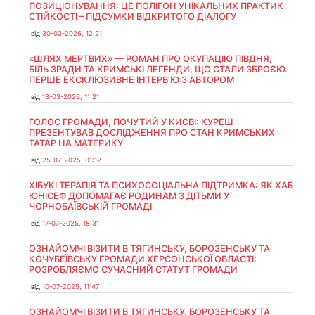
ПОЗИЦІОНУВАННЯ: ЦЕ ПОЛІГОН УНІКАЛЬНИХ ПРАКТИК
СТІЙКОСТІ – ПІДСУМКИ ВІДКРИТОГО ДІАЛОГУ
від
30-03-2026, 12:21
«ШЛЯХ МЕРТВИХ» — РОМАН ПРО ОКУПАЦІЮ ПІВДНЯ,
БІЛЬ ЗРАДИ ТА КРИМСЬКІ ЛЕГЕНДИ, ЩО СТАЛИ ЗБРОЄЮ.
ПЕРШЕ ЕКСКЛЮЗИВНЕ ІНТЕРВ'Ю З АВТОРОМ
від
13-03-2026, 11:21
ГОЛОС ГРОМАДИ, ПОЧУТИЙ У КИЄВІ: КУРЕШ
ПРЕЗЕНТУВАВ ДОСЛІДЖЕННЯ ПРО СТАН КРИМСЬКИХ
ТАТАР НА МАТЕРИКУ
від
25-07-2025, 01:12
ХІБУКІ ТЕРАПІЯ ТА ПСИХОСОЦІАЛЬНА ПІДТРИМКА: ЯК ХАБ
ЮНІСЕФ ДОПОМАГАЄ РОДИНАМ З ДІТЬМИ У
ЧОРНОБАЇВСЬКІЙ ГРОМАДІ
від
17-07-2025, 18:31
ОЗНАЙОМЧІ ВІЗИТИ В ТЯГИНСЬКУ, БОРОЗЕНСЬКУ ТА
КОЧУБЕЇВСЬКУ ГРОМАДИ ХЕРСОНСЬКОЇ ОБЛАСТІ:
РОЗРОБЛЯЄМО СУЧАСНИЙ СТАТУТ ГРОМАДИ
від
10-07-2025, 11:47
ОЗНАЙОМЧІ ВІЗИТИ В ТЯГИНСЬКУ, БОРОЗЕНСЬКУ ТА