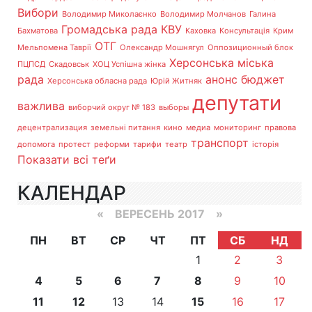
Вибори
Володимир Миколаєнко
Володимир Молчанов
Галина
Громадська рада
КВУ
Бахматова
Каховка
Консультація
Крим
ОТГ
Мельпомена Таврії
Олександр Мошнягул
Оппозиционный блок
Херсонська міська
ПЦПСД
Скадовськ
ХОЦ Успішна жінка
рада
анонс
бюджет
Херсонська обласна рада
Юрій Житняк
депутати
важлива
виборчий округ № 183
выборы
децентрализация
земельні питання
кино
медиа
мониторинг
правова
транспорт
допомога
протест
реформи
тарифи
театр
історія
Показати всі теґи
КАЛЕНДАР
«
ВЕРЕСЕНЬ 2017
»
ПН
ВТ
СР
ЧТ
ПТ
СБ
НД
1
2
3
4
5
6
7
8
9
10
11
12
13
14
15
16
17