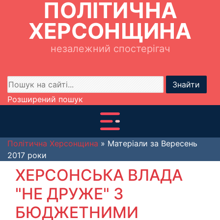
ПОЛІТИЧНА
ХЕРСОНЩИНА
незалежний спостерігач
Знайти
Розширений пошук
Політична Херсонщина
» Матеріали за Вересень
2017 роки
ХЕРСОНСЬКА ВЛАДА
"НЕ ДРУЖЕ" З
БЮДЖЕТНИМИ