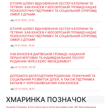
ІСТОРІЯ ШЛЯХУ ВІДНОВЛЕННЯ СЕСТЕР КАТЕРИНИ ТА
ТЕТЯНИ: ХАБ ЮНІСЕФ У БІЛОЗЕРСЬКІЙ ГРОМАДІ НАДАЄ
ПСИХОЛОГІЧНУ ПІДТРИМКУ ТА СОЦІАЛЬНИЙ СУПРОВІД
СІМЕЙ З ДІТЬМИ
від
14-01-2025, 13:52
ІСТОРІЯ ШЛЯХУ ВІДНОВЛЕННЯ СЕСТЕР КАТЕРИНИ ТА
ТЕТЯНИ: ХАБ ЮНІСЕФ У БІЛОЗЕРСЬКІЙ ГРОМАДІ НАДАЄ
ПСИХОЛОГІЧНУ ПІДТРИМКУ ТА СОЦІАЛЬНИЙ СУПРОВІД
СІМЕЙ З ДІТЬМИ
від
14-01-2025, 13:52
ХАБ ЮНІСЕФ В ДАР’ЇВСЬКІЙ ГРОМАДІ: НАДАННЯ
ПЕРШОЧЕРГОВИХ ТА ІНДИВІДУАЛЬНИХ ПОСЛУГ
РОДИНАМ ЧЕРЕЗ КЕЙС-МЕНЕДЖМЕНТ
від
20-12-2024, 20:29
ДОПОМОГА БАГАТОДІТНИМ РОДИНАМ: ПСИХІЧНИЙ ТА
СОЦІАЛЬНИЙ РОЗВИТОК ДІТЕЙ, А ТАКОЖ ПІДТРИМКА
БАТЬКІВ У ЧОРНОБАЇВСЬКОМУ ХАБІ ЮНІСЕФ
від
20-12-2024, 18:57
ХМАРИНКА ПОЗНАЧОК
Андрій Гордєєв
Атестація депутатів місцевих рад
ВО Батьківщина