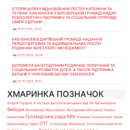
ІСТОРІЯ ШЛЯХУ ВІДНОВЛЕННЯ СЕСТЕР КАТЕРИНИ ТА
ТЕТЯНИ: ХАБ ЮНІСЕФ У БІЛОЗЕРСЬКІЙ ГРОМАДІ НАДАЄ
ПСИХОЛОГІЧНУ ПІДТРИМКУ ТА СОЦІАЛЬНИЙ СУПРОВІД
СІМЕЙ З ДІТЬМИ
від
14-01-2025, 13:52
ХАБ ЮНІСЕФ В ДАР’ЇВСЬКІЙ ГРОМАДІ: НАДАННЯ
ПЕРШОЧЕРГОВИХ ТА ІНДИВІДУАЛЬНИХ ПОСЛУГ
РОДИНАМ ЧЕРЕЗ КЕЙС-МЕНЕДЖМЕНТ
від
20-12-2024, 20:29
ДОПОМОГА БАГАТОДІТНИМ РОДИНАМ: ПСИХІЧНИЙ ТА
СОЦІАЛЬНИЙ РОЗВИТОК ДІТЕЙ, А ТАКОЖ ПІДТРИМКА
БАТЬКІВ У ЧОРНОБАЇВСЬКОМУ ХАБІ ЮНІСЕФ
від
20-12-2024, 18:57
ХМАРИНКА ПОЗНАЧОК
Андрій Гордєєв
Атестація депутатів місцевих рад
ВО Батьківщина
Вибори
Володимир Миколаєнко
Володимир Молчанов
Галина
Громадська рада
КВУ
Бахматова
Каховка
Консультація
Крим
ОТГ
Мельпомена Таврії
Олександр Мошнягул
Оппозиционный блок