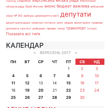
Херсонська міська рада
ПЦПСД
Скадовськ
Херсонська
анонс
бюджет
важлива
обласна рада
Юрій Житняк
виборчий
депутати
округ № 183
выборы
демократія участі
децентрализация
земельні питання
кино
медиа
мониторинг
правова
транспорт
допомога
протест
реформи
тарифи
театр
історія
Показати всі теґи
КАЛЕНДАР
«
ВЕРЕСЕНЬ 2017
»
ПН
ВТ
СР
ЧТ
ПТ
СБ
НД
1
2
3
4
5
6
7
8
9
10
11
12
13
14
15
16
17
18
19
20
21
22
23
24
25
26
27
28
29
30