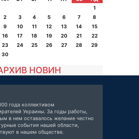
1
2
3
4
5
6
7
8
9
10
11
12
13
14
15
16
17
18
19
20
21
22
23
24
25
26
27
28
29
30
АРХИВ НОВИН
000 года коллективом
рателей Украины. За годы работы,
ным в нем оставалось желание честно
турные события нашей области,
ствуют в нашем обществе.