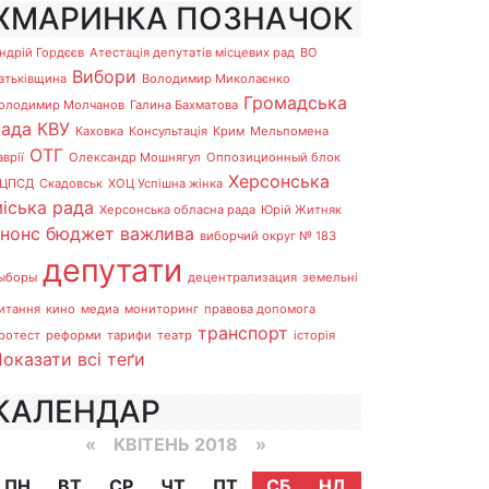
ХМАРИНКА ПОЗНАЧОК
ндрій Гордєєв
Атестація депутатів місцевих рад
ВО
Вибори
атьківщина
Володимир Миколаєнко
Громадська
олодимир Молчанов
Галина Бахматова
рада
КВУ
Каховка
Консультація
Крим
Мельпомена
ОТГ
аврії
Олександр Мошнягул
Оппозиционный блок
Херсонська
ЦПСД
Скадовськ
ХОЦ Успішна жінка
іська рада
Херсонська обласна рада
Юрій Житняк
анонс
бюджет
важлива
виборчий округ № 183
депутати
ыборы
децентрализация
земельні
итання
кино
медиа
мониторинг
правова допомога
транспорт
ротест
реформи
тарифи
театр
історія
оказати всі теґи
КАЛЕНДАР
«
КВІТЕНЬ 2018
»
ПН
ВТ
СР
ЧТ
ПТ
СБ
НД