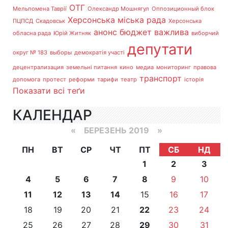
ОТГ
Мельпомена Таврії
Олександр Мошнягул
Оппозиционный блок
Херсонська міська рада
ПЦПСД
Скадовськ
Херсонська
анонс
бюджет
важлива
обласна рада
Юрій Житняк
виборчий
депутати
округ № 183
выборы
демократія участі
децентрализация
земельні питання
кино
медиа
мониторинг
правова
транспорт
допомога
протест
реформи
тарифи
театр
історія
Показати всі теґи
КАЛЕНДАР
«
БЕРЕЗЕНЬ 2019
»
ПН
ВТ
СР
ЧТ
ПТ
СБ
НД
1
2
3
4
5
6
7
8
9
10
11
12
13
14
15
16
17
18
19
20
21
22
23
24
25
26
27
28
29
30
31