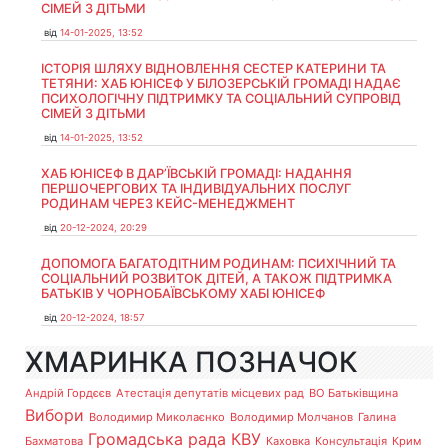
СІМЕЙ З ДІТЬМИ
від
14-01-2025, 13:52
ІСТОРІЯ ШЛЯХУ ВІДНОВЛЕННЯ СЕСТЕР КАТЕРИНИ ТА
ТЕТЯНИ: ХАБ ЮНІСЕФ У БІЛОЗЕРСЬКІЙ ГРОМАДІ НАДАЄ
ПСИХОЛОГІЧНУ ПІДТРИМКУ ТА СОЦІАЛЬНИЙ СУПРОВІД
СІМЕЙ З ДІТЬМИ
від
14-01-2025, 13:52
ХАБ ЮНІСЕФ В ДАР’ЇВСЬКІЙ ГРОМАДІ: НАДАННЯ
ПЕРШОЧЕРГОВИХ ТА ІНДИВІДУАЛЬНИХ ПОСЛУГ
РОДИНАМ ЧЕРЕЗ КЕЙС-МЕНЕДЖМЕНТ
від
20-12-2024, 20:29
ДОПОМОГА БАГАТОДІТНИМ РОДИНАМ: ПСИХІЧНИЙ ТА
СОЦІАЛЬНИЙ РОЗВИТОК ДІТЕЙ, А ТАКОЖ ПІДТРИМКА
БАТЬКІВ У ЧОРНОБАЇВСЬКОМУ ХАБІ ЮНІСЕФ
від
20-12-2024, 18:57
ХМАРИНКА ПОЗНАЧОК
Андрій Гордєєв
Атестація депутатів місцевих рад
ВО Батьківщина
Вибори
Володимир Миколаєнко
Володимир Молчанов
Галина
Громадська рада
КВУ
Бахматова
Каховка
Консультація
Крим