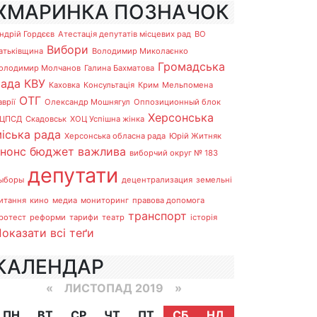
ХМАРИНКА ПОЗНАЧОК
ндрій Гордєєв
Атестація депутатів місцевих рад
ВО
Вибори
атьківщина
Володимир Миколаєнко
Громадська
олодимир Молчанов
Галина Бахматова
рада
КВУ
Каховка
Консультація
Крим
Мельпомена
ОТГ
аврії
Олександр Мошнягул
Оппозиционный блок
Херсонська
ЦПСД
Скадовськ
ХОЦ Успішна жінка
іська рада
Херсонська обласна рада
Юрій Житняк
анонс
бюджет
важлива
виборчий округ № 183
депутати
ыборы
децентрализация
земельні
итання
кино
медиа
мониторинг
правова допомога
транспорт
ротест
реформи
тарифи
театр
історія
оказати всі теґи
КАЛЕНДАР
«
ЛИСТОПАД 2019
»
ПН
ВТ
СР
ЧТ
ПТ
СБ
НД