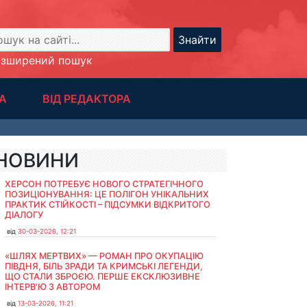
Знайти
озширений пошук
А
ВІД РЕДАКТОРА
НОВИНИ
ХЕРСОН ПОТРЕБУЄ НОВОГО СТРАТЕГІЧНОГО
ПОЗИЦІОНУВАННЯ: ЦЕ ПОЛІГОН УНІКАЛЬНИХ
ПРАКТИК СТІЙКОСТІ – ПІДСУМКИ ВІДКРИТОГО
ДІАЛОГУ
від
30-03-2026, 12:21
«ШЛЯХ МЕРТВИХ» — РОМАН ПРО ОКУПАЦІЮ
ПІВДНЯ, БІЛЬ ЗРАДИ ТА КРИМСЬКІ ЛЕГЕНДИ,
ЩО СТАЛИ ЗБРОЄЮ. ПЕРШЕ ЕКСКЛЮЗИВНЕ
ІНТЕРВ'Ю З АВТОРОМ
від
13-03-2026, 11:21