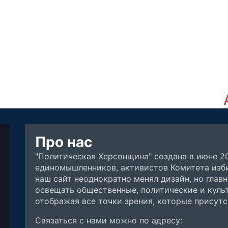
Про нас
"Политическая Херсонщина" создана в июне 2
единомышленников, активистов Комитета изби
наш сайт неоднократно менял дизайн, но глав
освещать общественные, политические и куль
отображая все точки зрения, которые присут
Связаться с нами можно по адресу: