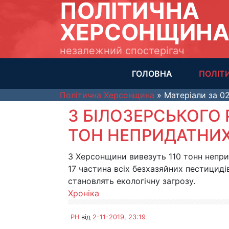
ПОЛІТИЧНА
ХЕРСОНЩИН
незалежний спостерігач
ГОЛОВНА
ПОЛІТ
Політична Херсонщина
» Матеріали за 02
З БІЛОЗЕРСЬКОГО 
ТОН НЕПРИДАТНИХ
З Херсонщини вивезуть 110 тонн непри
17 частина всіх безхазяйних пестицидів
становлять екологічну загрозу.
Хроніка
PH
від
2-11-2019, 23:19