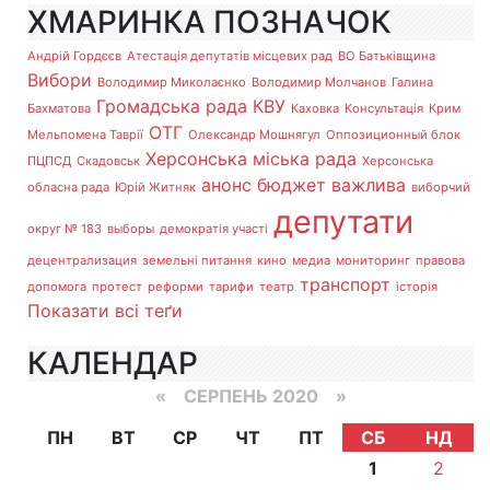
ХМАРИНКА ПОЗНАЧОК
Андрій Гордєєв
Атестація депутатів місцевих рад
ВО Батьківщина
Вибори
Володимир Миколаєнко
Володимир Молчанов
Галина
Громадська рада
КВУ
Бахматова
Каховка
Консультація
Крим
ОТГ
Мельпомена Таврії
Олександр Мошнягул
Оппозиционный блок
Херсонська міська рада
ПЦПСД
Скадовськ
Херсонська
анонс
бюджет
важлива
обласна рада
Юрій Житняк
виборчий
депутати
округ № 183
выборы
демократія участі
децентрализация
земельні питання
кино
медиа
мониторинг
правова
транспорт
допомога
протест
реформи
тарифи
театр
історія
Показати всі теґи
КАЛЕНДАР
«
СЕРПЕНЬ 2020
»
ПН
ВТ
СР
ЧТ
ПТ
СБ
НД
1
2