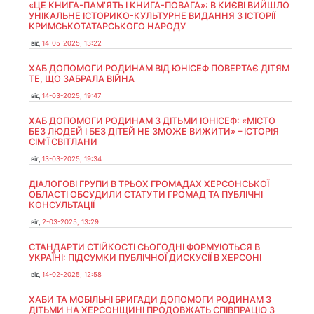
«ЦЕ КНИГА-ПАМ’ЯТЬ І КНИГА-ПОВАГА»: В КИЄВІ ВИЙШЛО
УНІКАЛЬНЕ ІСТОРИКО-КУЛЬТУРНЕ ВИДАННЯ З ІСТОРІЇ
КРИМСЬКОТАТАРСЬКОГО НАРОДУ
від
14-05-2025, 13:22
ХАБ ДОПОМОГИ РОДИНАМ ВІД ЮНІСЕФ ПОВЕРТАЄ ДІТЯМ
ТЕ, ЩО ЗАБРАЛА ВІЙНА
від
14-03-2025, 19:47
ХАБ ДОПОМОГИ РОДИНАМ З ДІТЬМИ ЮНІСЕФ: «МІСТО
БЕЗ ЛЮДЕЙ І БЕЗ ДІТЕЙ НЕ ЗМОЖЕ ВИЖИТИ» – ІСТОРІЯ
СІМʼЇ СВІТЛАНИ
від
13-03-2025, 19:34
ДІАЛОГОВІ ГРУПИ В ТРЬОХ ГРОМАДАХ ХЕРСОНСЬКОЇ
ОБЛАСТІ ОБСУДИЛИ СТАТУТИ ГРОМАД ТА ПУБЛІЧНІ
КОНСУЛЬТАЦІЇ
від
2-03-2025, 13:29
СТАНДАРТИ СТІЙКОСТІ СЬОГОДНІ ФОРМУЮТЬСЯ В
УКРАЇНІ: ПІДСУМКИ ПУБЛІЧНОЇ ДИСКУСІЇ В ХЕРСОНІ
від
14-02-2025, 12:58
ХАБИ ТА МОБІЛЬНІ БРИГАДИ ДОПОМОГИ РОДИНАМ З
ДІТЬМИ НА ХЕРСОНЩИНІ ПРОДОВЖАТЬ СПІВПРАЦЮ З