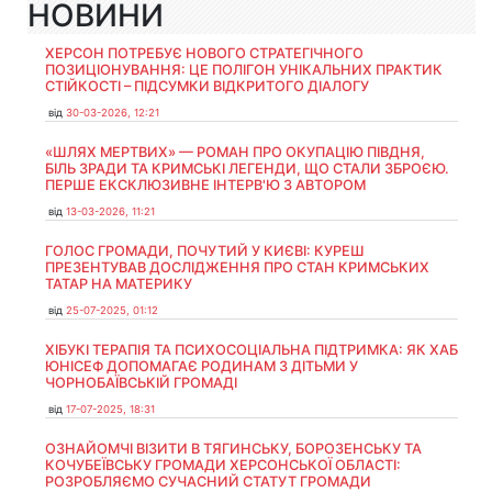
НОВИНИ
ХЕРСОН ПОТРЕБУЄ НОВОГО СТРАТЕГІЧНОГО
ПОЗИЦІОНУВАННЯ: ЦЕ ПОЛІГОН УНІКАЛЬНИХ ПРАКТИК
СТІЙКОСТІ – ПІДСУМКИ ВІДКРИТОГО ДІАЛОГУ
від
30-03-2026, 12:21
«ШЛЯХ МЕРТВИХ» — РОМАН ПРО ОКУПАЦІЮ ПІВДНЯ,
БІЛЬ ЗРАДИ ТА КРИМСЬКІ ЛЕГЕНДИ, ЩО СТАЛИ ЗБРОЄЮ.
ПЕРШЕ ЕКСКЛЮЗИВНЕ ІНТЕРВ'Ю З АВТОРОМ
від
13-03-2026, 11:21
ГОЛОС ГРОМАДИ, ПОЧУТИЙ У КИЄВІ: КУРЕШ
ПРЕЗЕНТУВАВ ДОСЛІДЖЕННЯ ПРО СТАН КРИМСЬКИХ
ТАТАР НА МАТЕРИКУ
від
25-07-2025, 01:12
ХІБУКІ ТЕРАПІЯ ТА ПСИХОСОЦІАЛЬНА ПІДТРИМКА: ЯК ХАБ
ЮНІСЕФ ДОПОМАГАЄ РОДИНАМ З ДІТЬМИ У
ЧОРНОБАЇВСЬКІЙ ГРОМАДІ
від
17-07-2025, 18:31
ОЗНАЙОМЧІ ВІЗИТИ В ТЯГИНСЬКУ, БОРОЗЕНСЬКУ ТА
КОЧУБЕЇВСЬКУ ГРОМАДИ ХЕРСОНСЬКОЇ ОБЛАСТІ:
РОЗРОБЛЯЄМО СУЧАСНИЙ СТАТУТ ГРОМАДИ