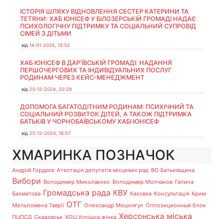
ІСТОРІЯ ШЛЯХУ ВІДНОВЛЕННЯ СЕСТЕР КАТЕРИНИ ТА
ТЕТЯНИ: ХАБ ЮНІСЕФ У БІЛОЗЕРСЬКІЙ ГРОМАДІ НАДАЄ
ПСИХОЛОГІЧНУ ПІДТРИМКУ ТА СОЦІАЛЬНИЙ СУПРОВІД
СІМЕЙ З ДІТЬМИ
від
14-01-2025, 13:52
ХАБ ЮНІСЕФ В ДАР’ЇВСЬКІЙ ГРОМАДІ: НАДАННЯ
ПЕРШОЧЕРГОВИХ ТА ІНДИВІДУАЛЬНИХ ПОСЛУГ
РОДИНАМ ЧЕРЕЗ КЕЙС-МЕНЕДЖМЕНТ
від
20-12-2024, 20:29
ДОПОМОГА БАГАТОДІТНИМ РОДИНАМ: ПСИХІЧНИЙ ТА
СОЦІАЛЬНИЙ РОЗВИТОК ДІТЕЙ, А ТАКОЖ ПІДТРИМКА
БАТЬКІВ У ЧОРНОБАЇВСЬКОМУ ХАБІ ЮНІСЕФ
від
20-12-2024, 18:57
ХМАРИНКА ПОЗНАЧОК
Андрій Гордєєв
Атестація депутатів місцевих рад
ВО Батьківщина
Вибори
Володимир Миколаєнко
Володимир Молчанов
Галина
Громадська рада
КВУ
Бахматова
Каховка
Консультація
Крим
ОТГ
Мельпомена Таврії
Олександр Мошнягул
Оппозиционный блок
Херсонська міська
ПЦПСД
Скадовськ
ХОЦ Успішна жінка