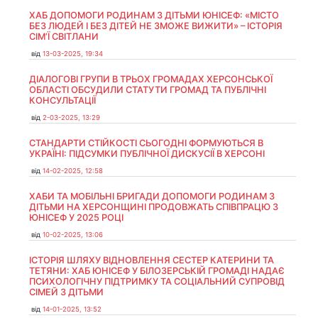
ХАБ ДОПОМОГИ РОДИНАМ З ДІТЬМИ ЮНІСЕФ: «МІСТО
БЕЗ ЛЮДЕЙ І БЕЗ ДІТЕЙ НЕ ЗМОЖЕ ВИЖИТИ» – ІСТОРІЯ
СІМʼЇ СВІТЛАНИ
від
13-03-2025, 19:34
ДІАЛОГОВІ ГРУПИ В ТРЬОХ ГРОМАДАХ ХЕРСОНСЬКОЇ
ОБЛАСТІ ОБСУДИЛИ СТАТУТИ ГРОМАД ТА ПУБЛІЧНІ
КОНСУЛЬТАЦІЇ
від
2-03-2025, 13:29
СТАНДАРТИ СТІЙКОСТІ СЬОГОДНІ ФОРМУЮТЬСЯ В
УКРАЇНІ: ПІДСУМКИ ПУБЛІЧНОЇ ДИСКУСІЇ В ХЕРСОНІ
від
14-02-2025, 12:58
ХАБИ ТА МОБІЛЬНІ БРИГАДИ ДОПОМОГИ РОДИНАМ З
ДІТЬМИ НА ХЕРСОНЩИНІ ПРОДОВЖАТЬ СПІВПРАЦЮ З
ЮНІСЕФ У 2025 РОЦІ
від
10-02-2025, 13:06
ІСТОРІЯ ШЛЯХУ ВІДНОВЛЕННЯ СЕСТЕР КАТЕРИНИ ТА
ТЕТЯНИ: ХАБ ЮНІСЕФ У БІЛОЗЕРСЬКІЙ ГРОМАДІ НАДАЄ
ПСИХОЛОГІЧНУ ПІДТРИМКУ ТА СОЦІАЛЬНИЙ СУПРОВІД
СІМЕЙ З ДІТЬМИ
від
14-01-2025, 13:52