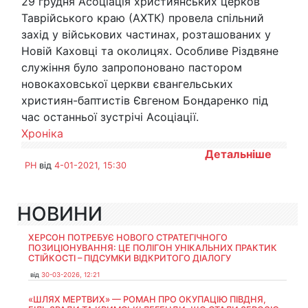
29 грудня Асоціація християнських церков
Таврійського краю (АХТК) провела спільний
захід у військових частинах, розташованих у
Новій Каховці та околицях. Особливе Різдвяне
служіння було запропоновано пастором
новокаховської церкви євангельських
християн-баптистів Євгеном Бондаренко під
час останньої зустрічі Асоціації.
Хроніка
Детальніше
PH
від
4-01-2021, 15:30
НОВИНИ
ХЕРСОН ПОТРЕБУЄ НОВОГО СТРАТЕГІЧНОГО
ПОЗИЦІОНУВАННЯ: ЦЕ ПОЛІГОН УНІКАЛЬНИХ ПРАКТИК
СТІЙКОСТІ – ПІДСУМКИ ВІДКРИТОГО ДІАЛОГУ
від
30-03-2026, 12:21
«ШЛЯХ МЕРТВИХ» — РОМАН ПРО ОКУПАЦІЮ ПІВДНЯ,