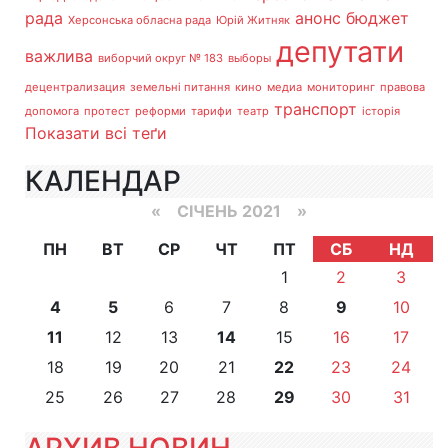
рада
анонс
бюджет
Херсонська обласна рада
Юрій Житняк
депутати
важлива
виборчий округ № 183
выборы
децентрализация
земельні питання
кино
медиа
мониторинг
правова
транспорт
допомога
протест
реформи
тарифи
театр
історія
Показати всі теґи
КАЛЕНДАР
«
СІЧЕНЬ 2021
»
ПН
ВТ
СР
ЧТ
ПТ
СБ
НД
1
2
3
4
5
6
7
8
9
10
11
12
13
14
15
16
17
18
19
20
21
22
23
24
25
26
27
28
29
30
31