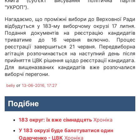
Книга (суб'єкт висування політична партія
"УКРОП").
Нагадаємо, що проміжні вибори до Верховної Ради
відбудуться у 183-му виборчому окрузі 17 липня.
Подання документів на реєстрацію кандидатів
триватиме до 16 червня включно. Процес
реєстрації завершиться 21 червня. Передвиборна
агітація розпочинається на наступний день після
прийняття ЦВК рішення щодо реєстрації кандидата.
Для вищеназваних кандидатів вже розпочалися
виборчі перегони.
beliy
от
13-06-2016, 17:27
Подібне
183 округ: їх вже сімнадцять
Хроніка
У 183 окрузі буде балотуватися один
Одарченко - ЦВК
Хроніка