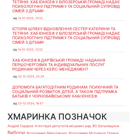
ТЕТЯНИ: ХАБ ЮНІСЕФ У БІЛОЗЕРСЬКІЙ ГРОМАДІ НАДАЄ
ПСИХОЛОГІЧНУ ПІДТРИМКУ ТА СОЦІАЛЬНИЙ СУПРОВІД
СІМЕЙ З ДІТЬМИ
від
14-01-2025, 13:52
ІСТОРІЯ ШЛЯХУ ВІДНОВЛЕННЯ СЕСТЕР КАТЕРИНИ ТА
ТЕТЯНИ: ХАБ ЮНІСЕФ У БІЛОЗЕРСЬКІЙ ГРОМАДІ НАДАЄ
ПСИХОЛОГІЧНУ ПІДТРИМКУ ТА СОЦІАЛЬНИЙ СУПРОВІД
СІМЕЙ З ДІТЬМИ
від
14-01-2025, 13:52
ХАБ ЮНІСЕФ В ДАР’ЇВСЬКІЙ ГРОМАДІ: НАДАННЯ
ПЕРШОЧЕРГОВИХ ТА ІНДИВІДУАЛЬНИХ ПОСЛУГ
РОДИНАМ ЧЕРЕЗ КЕЙС-МЕНЕДЖМЕНТ
від
20-12-2024, 20:29
ДОПОМОГА БАГАТОДІТНИМ РОДИНАМ: ПСИХІЧНИЙ ТА
СОЦІАЛЬНИЙ РОЗВИТОК ДІТЕЙ, А ТАКОЖ ПІДТРИМКА
БАТЬКІВ У ЧОРНОБАЇВСЬКОМУ ХАБІ ЮНІСЕФ
від
20-12-2024, 18:57
ХМАРИНКА ПОЗНАЧОК
Андрій Гордєєв
Атестація депутатів місцевих рад
ВО Батьківщина
Вибори
Володимир Миколаєнко
Володимир Молчанов
Галина