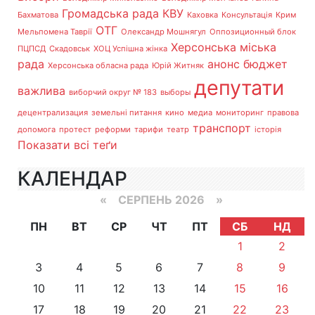
Громадська рада
КВУ
Бахматова
Каховка
Консультація
Крим
ОТГ
Мельпомена Таврії
Олександр Мошнягул
Оппозиционный блок
Херсонська міська
ПЦПСД
Скадовськ
ХОЦ Успішна жінка
рада
анонс
бюджет
Херсонська обласна рада
Юрій Житняк
депутати
важлива
виборчий округ № 183
выборы
децентрализация
земельні питання
кино
медиа
мониторинг
правова
транспорт
допомога
протест
реформи
тарифи
театр
історія
Показати всі теґи
КАЛЕНДАР
«
СЕРПЕНЬ 2026 »
ПН
ВТ
СР
ЧТ
ПТ
СБ
НД
1
2
3
4
5
6
7
8
9
10
11
12
13
14
15
16
17
18
19
20
21
22
23