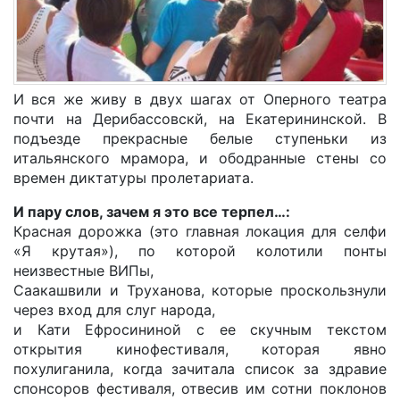
И вся же живу в двух шагах от Оперного театра
почти на Дерибассовскй, на Екатерининской. В
подъезде прекрасные белые ступеньки из
итальянского мрамора, и ободранные стены со
времен диктатуры пролетариата.
И пару слов, зачем я это все терпел…:
Красная дорожка (это главная локация для селфи
«Я крутая»), по которой колотили понты
неизвестные ВИПы,
Саакашвили и Труханова, которые проскользнули
через вход для слуг народа,
и Кати Ефросининой с ее скучным текстом
открытия кинофестиваля, которая явно
похулиганила, когда зачитала список за здравие
спонсоров фестиваля, отвесив им сотни поклонов