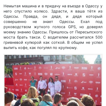
Немытая машина и в придачу на въезде в Одессу у
него спустило колесо. Здрасти, я ваша тётя из
Одессы. Правда, он дядя, и дядя который
совершенно не знает Одессы. Ехал под
руководством жуткого голоса GPS, но доверял
моему знанию Одессы. Пришлось от Пересыпского
моста брать такси. С водителем рассчитался 500
гривневой купюрой как соткой. В общем не успел
выпить кофе, как погулял по крупному.