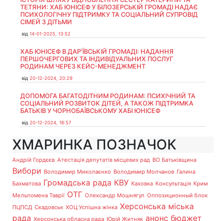
ТЕТЯНИ: ХАБ ЮНІСЕФ У БІЛОЗЕРСЬКІЙ ГРОМАДІ НАДАЄ
ПСИХОЛОГІЧНУ ПІДТРИМКУ ТА СОЦІАЛЬНИЙ СУПРОВІД
СІМЕЙ З ДІТЬМИ
від
14-01-2025, 13:52
ХАБ ЮНІСЕФ В ДАР’ЇВСЬКІЙ ГРОМАДІ: НАДАННЯ
ПЕРШОЧЕРГОВИХ ТА ІНДИВІДУАЛЬНИХ ПОСЛУГ
РОДИНАМ ЧЕРЕЗ КЕЙС-МЕНЕДЖМЕНТ
від
20-12-2024, 20:29
ДОПОМОГА БАГАТОДІТНИМ РОДИНАМ: ПСИХІЧНИЙ ТА
СОЦІАЛЬНИЙ РОЗВИТОК ДІТЕЙ, А ТАКОЖ ПІДТРИМКА
БАТЬКІВ У ЧОРНОБАЇВСЬКОМУ ХАБІ ЮНІСЕФ
від
20-12-2024, 18:57
ХМАРИНКА ПОЗНАЧОК
Андрій Гордєєв
Атестація депутатів місцевих рад
ВО Батьківщина
Вибори
Володимир Миколаєнко
Володимир Молчанов
Галина
Громадська рада
КВУ
Бахматова
Каховка
Консультація
Крим
ОТГ
Мельпомена Таврії
Олександр Мошнягул
Оппозиционный блок
Херсонська міська
ПЦПСД
Скадовськ
ХОЦ Успішна жінка
рада
анонс
бюджет
Херсонська обласна рада
Юрій Житняк