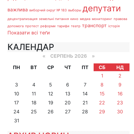
депутати
важлива
виборчий округ № 183
выборы
децентрализация
земельні питання
кино
медиа
мониторинг
правова
транспорт
допомога
протест
реформи
тарифи
театр
історія
Показати всі теґи
КАЛЕНДАР
«
СЕРПЕНЬ 2026 »
ПН
ВТ
СР
ЧТ
ПТ
СБ
НД
1
2
3
4
5
6
7
8
9
10
11
12
13
14
15
16
17
18
19
20
21
22
23
24
25
26
27
28
29
30
31