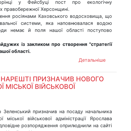
орінці у Фейсбуці пост про екологічну
ях правобережної Херсонщині.
щення росіянами Каховського водосховища, що
увальної системи, яка наповнювалася водою
оди немає й поля нашої області поступово
айдужих із закликом про створення "стратегії
ашої області.
Детальніше
НАРЕШТІ ПРИЗНАЧИВ НОВОГО
 МІСЬКОЇ ВІЙСЬКОВОЇ
 Зеленський призначив на посаду начальника
ої міської військової адміністрації Ярослава
ідповідне розпорядження оприлюднили на сайті