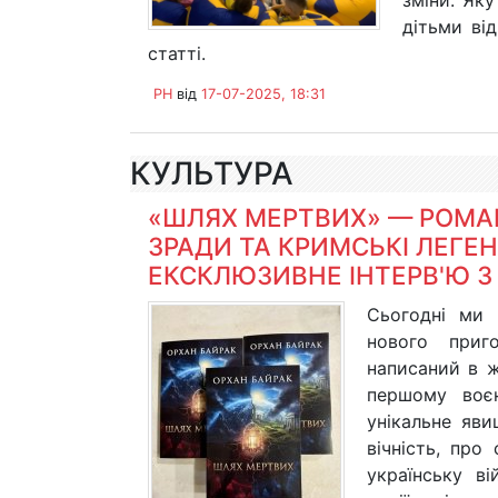
зміни. Яку
дітьми ві
статті.
PH
від
17-07-2025, 18:31
КУЛЬТУРА
«ШЛЯХ МЕРТВИХ» — РОМАН
ЗРАДИ ТА КРИМСЬКІ ЛЕГЕ
ЕКСКЛЮЗИВНЕ ІНТЕРВ'Ю З
Сьогодні ми 
нового приг
написаний в ж
першому воєн
унікальне яви
вічність, про
українську ві