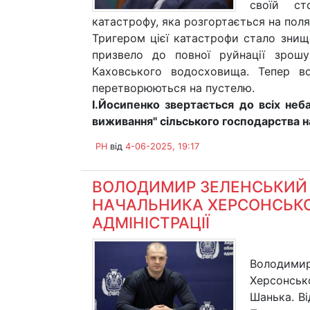
своїй ст
катастрофу, яка розгортається на пол
Тригером цієї катастрофи стало зни
призвело до повної руйнації зрош
Каховського водосховища. Тепер в
перетворюються на пустелю.
І.Йосипенко звертається до всіх неб
виживання" сільського господарства н
PH
від
4-06-2025, 19:17
ВОЛОДИМИР ЗЕЛЕНСЬКИЙ 
НАЧАЛЬНИКА ХЕРСОНСЬКОЇ
АДМІНІСТРАЦІЇ
Володимир
Херсонськ
Шанька. В