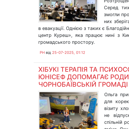
Розтрощена
Серед тих
змогли пр
них зберіг
в евакуації. Однією з таких є Благоді
центр Куреш», яка працює нині з Ки
громадського простору.
PH
від
25-07-2025, 01:12
ХІБУКІ ТЕРАПІЯ ТА ПСИХО
ЮНІСЕФ ДОПОМАГАЄ РОДИ
ЧОРНОБАЇВСЬКІЙ ГРОМАДІ
Ольга при
для корек
візиту хл
не відпу
спільній р