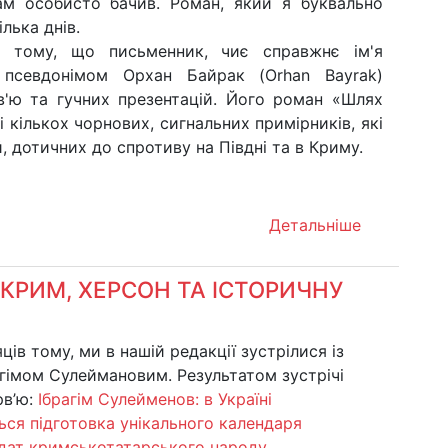
сам особисто бачив. Роман, який я буквально
ілька днів.
 в тому, що письменник, чиє справжнє ім'я
д псевдонімом Орхан Байрак (Orhan Bayrak)
рв'ю та гучних презентацій. Його роман «Шлях
і кількох чорнових, сигнальних примірників, які
 дотичних до спротиву на Півдні та в Криму.
Детальніше
 КРИМ, ХЕРСОН ТА ІСТОРИЧНУ
яців тому, ми в нашій редакції зустрілися із
гімом Сулеймановим. Результатом зустрічі
рв’ю:
Ібрагім Сулейменов: в Україні
ся підготовка унікального календаря
 дат кримськотатарського народу
.