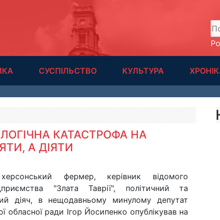
А
Р
ИКА
СУСПІЛЬСТВО
КУЛЬТУРА
ХРОНІК
ОЛОГІЧНА КАТАСТРОФА НА
ЯТИ, А ДІЯТИ
херсонський фермер, керівник відомого
ідприємства "Злата Таврії", політичний та
ий діяч, в нещодавньому минулому депутат
ї обласної ради Ігор Йосипенко опублікував на