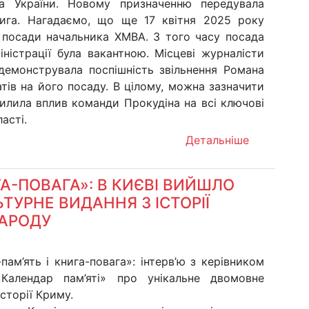
а України. Новому призначенню передувала
рига. Нагадаємо, що ще 17 квітня 2025 року
 посади начальника ХМВА. З того часу посада
іністрації була вакантною. Місцеві журналісти
 демонструвала поспішність звільнення Романа
тів на його посаду. В цілому, можна зазначити
лила вплив команди Прокудіна на всі ключові
асті.
Детальніше
ГА-ПОВАГА»: В КИЄВІ ВИЙШЛО
ТУРНЕ ВИДАННЯ З ІСТОРІЇ
АРОДУ
пам’ять і книга-повага»: інтерв’ю з керівником
Календар пам’яті» про унікальне двомовне
історії Криму.