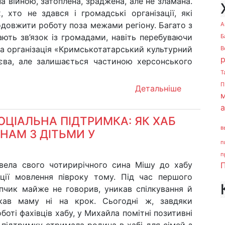
 війною, затоплена, зраджена, але не зламана.
, хто не здався і громадські організації, які
одовжити роботу поза межами регіону. Багато з
А
ають зв’язок із громадами, навіть перебуваючи
Б
йна організація «Кримськотатарський культурний
В
єва, але залишається частиною херсонського
Т
П
Детальніше
м
СОЦІАЛЬНА ПІДТРИМКА: ЯК ХАБ
в
НАМ З ДІТЬМИ У
п
п
вела свого чотирирічного сина Мішу до хабу
П
ції мовлення півроку тому. Під час першого
опчик майже не говорив, уникав спілкування й
скав маму ні на крок. Сьогодні ж, завдяки
оботі фахівців хабу, у Михайла помітні позитивні