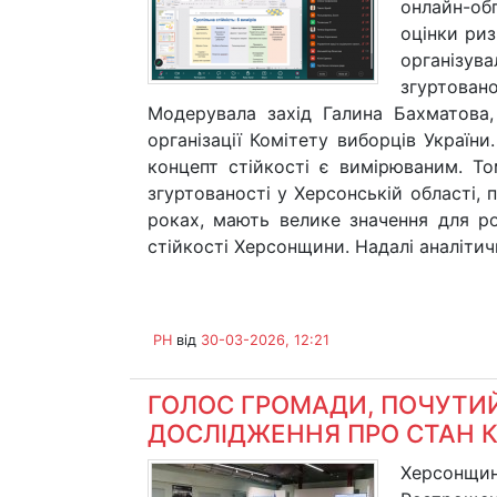
онлайн-об
оцінки риз
організу
згуртовано
Модерувала захід Галина Бахматова,
організації Комітету виборців Україн
концепт стійкості є вимірюваним. То
згуртованості у Херсонській області, 
роках, мають велике значення для р
стійкості Херсонщини. Надалі аналітичн
PH
від
30-03-2026, 12:21
ГОЛОС ГРОМАДИ, ПОЧУТИЙ
ДОСЛІДЖЕННЯ ПРО СТАН 
Херсонщи