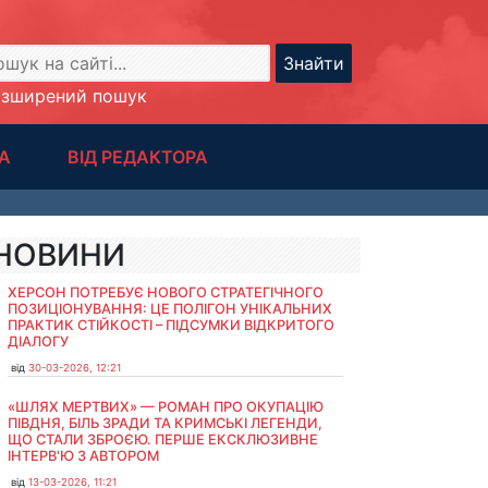
Знайти
озширений пошук
А
ВІД РЕДАКТОРА
НОВИНИ
ХЕРСОН ПОТРЕБУЄ НОВОГО СТРАТЕГІЧНОГО
ПОЗИЦІОНУВАННЯ: ЦЕ ПОЛІГОН УНІКАЛЬНИХ
ПРАКТИК СТІЙКОСТІ – ПІДСУМКИ ВІДКРИТОГО
ДІАЛОГУ
від
30-03-2026, 12:21
«ШЛЯХ МЕРТВИХ» — РОМАН ПРО ОКУПАЦІЮ
ПІВДНЯ, БІЛЬ ЗРАДИ ТА КРИМСЬКІ ЛЕГЕНДИ,
ЩО СТАЛИ ЗБРОЄЮ. ПЕРШЕ ЕКСКЛЮЗИВНЕ
ІНТЕРВ'Ю З АВТОРОМ
від
13-03-2026, 11:21