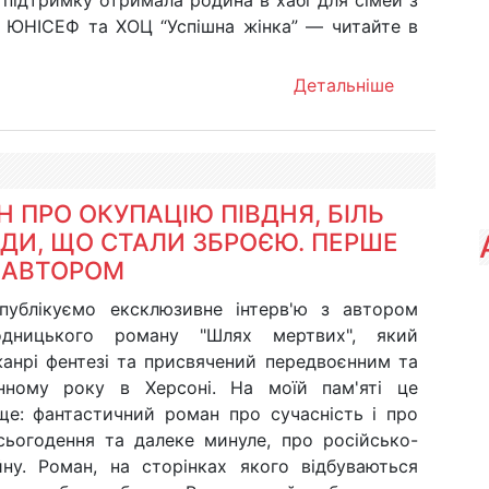
 підтримку отримала родина в хабі для сімей з
д ЮНІСЕФ та ХОЦ “Успішна жінка” — читайте в
Детальніше
 ПРО ОКУПАЦІЮ ПІВДНЯ, БІЛЬ
НДИ, ЩО СТАЛИ ЗБРОЄЮ. ПЕРШЕ
 АВТОРОМ
публікуємо ексклюзивне інтерв'ю з автором
одницького роману "Шлях мертвих", який
анрі фентезі та присвячений передвоєнним та
ному року в Херсоні. На моїй пам'яті це
ще: фантастичний роман про сучасність і про
 сьогодення та далеке минуле, про російсько-
йну. Роман, на сторінках якого відбуваються