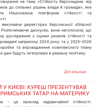
говорення на тему «Стійкість Херсонщини: від
иків до спільних рішень влади й громади», яке
вала Національна платформа стійкості та
сті.
 виконавча директорка Херсонської обласної
и. Розпочинаючи дискусію, вона наголосила, що
му дослідження з оцінки ризиків стійкості та
проведені наприкінці 2024 року та у 2025–2026
озробки та впровадження комплексного плану
і дані будуть інтегровані в реальну політику.
Детальніше
 У КИЄВІ: КУРЕШ ПРЕЗЕНТУВАВ
КРИМСЬКИХ ТАТАР НА МАТЕРИКУ
на - це приклад надзвичайної стійкості.