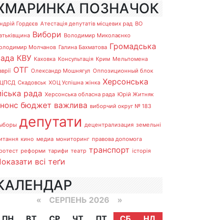
ХМАРИНКА ПОЗНАЧОК
ндрій Гордєєв
Атестація депутатів місцевих рад
ВО
Вибори
атьківщина
Володимир Миколаєнко
Громадська
олодимир Молчанов
Галина Бахматова
рада
КВУ
Каховка
Консультація
Крим
Мельпомена
ОТГ
аврії
Олександр Мошнягул
Оппозиционный блок
Херсонська
ЦПСД
Скадовськ
ХОЦ Успішна жінка
іська рада
Херсонська обласна рада
Юрій Житняк
анонс
бюджет
важлива
виборчий округ № 183
депутати
ыборы
децентрализация
земельні
итання
кино
медиа
мониторинг
правова допомога
транспорт
ротест
реформи
тарифи
театр
історія
оказати всі теґи
КАЛЕНДАР
«
СЕРПЕНЬ 2026 »
ПН
ВТ
СР
ЧТ
ПТ
СБ
НД