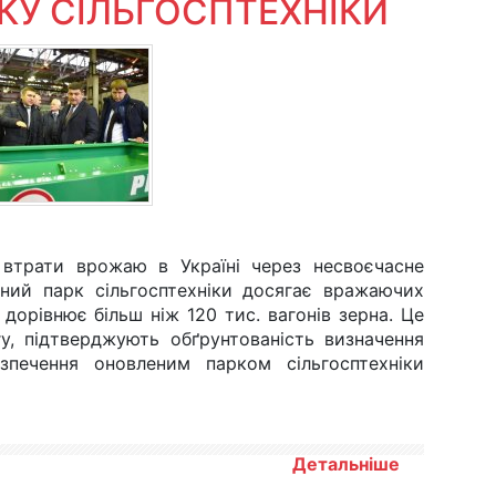
КУ СІЛЬГОСПТЕХНІКИ
 втрати врожаю в Україні через несвоєчасне
ьний парк сільгосптехніки досягає вражаючих
 дорівнює більш ніж 120 тис. вагонів зерна. Це
гу, підтверджують обґрунтованість визначення
зпечення оновленим парком сільгосптехніки
Детальніше