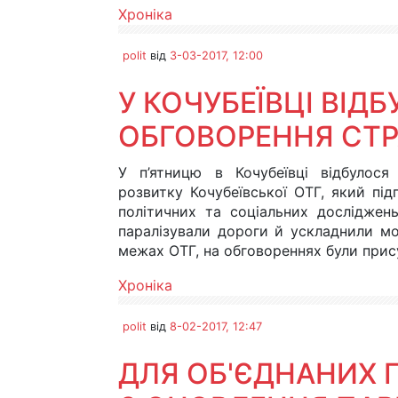
Хроніка
polit
від
3-03-2017, 12:00
У КОЧУБЕЇВЦІ ВІД
ОБГОВОРЕННЯ СТРА
У п’ятницю в Кочубеївці відбулося
розвитку Кочубеївської ОТГ, який пі
політичних та соціальних досліджен
паралізували дороги й ускладнили мо
межах ОТГ, на обговореннях були прис
Хроніка
polit
від
8-02-2017, 12:47
ДЛЯ ОБ'ЄДНАНИХ 