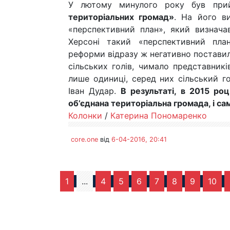
У лютому минулого року був при
територіальних громад»
. На його в
«перспективний план», який визнача
Херсоні такий «перспективний пла
реформи відразу ж негативно поставил
сільських голів, чимало представникі
лише одиниці, серед них сільський г
Іван Дудар.
В результаті, в 2015 ро
об’єднана територіальна громада, і сам
Колонки
/
Катерина Пономаренко
core.one
від
6-04-2016, 20:41
1
...
4
5
6
7
8
9
10