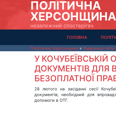
ПОЛІТИЧНА
ХЕРСОНЩИН
незалежний спостерігач
ГОЛОВНА
ПОЛІТ
Політична Херсонщина
»
Хмаринка теґів
У КОЧУБЕЇВСЬКІЙ 
ДОКУМЕНТІВ ДЛЯ
БЕЗОПЛАТНОЇ ПРА
28 лютого на засіданні сесії Кочубе
документів, необхідний для впровад
допомоги в ОТГ.