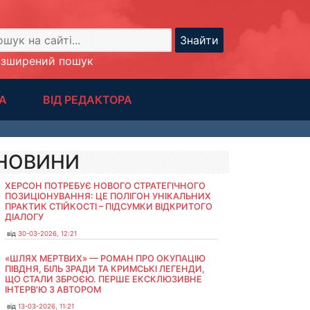
Знайти
озширений пошук
А
ВІД РЕДАКТОРА
НОВИНИ
ХЕРСОН ПОТРЕБУЄ НОВОГО СТРАТЕГІЧНОГО
ПОЗИЦІОНУВАННЯ: ЦЕ ПОЛІГОН УНІКАЛЬНИХ
ПРАКТИК СТІЙКОСТІ – ПІДСУМКИ ВІДКРИТОГО
ДІАЛОГУ
від
30-03-2026, 12:21
«ШЛЯХ МЕРТВИХ» — РОМАН ПРО ОКУПАЦІЮ
ПІВДНЯ, БІЛЬ ЗРАДИ ТА КРИМСЬКІ ЛЕГЕНДИ,
ЩО СТАЛИ ЗБРОЄЮ. ПЕРШЕ ЕКСКЛЮЗИВНЕ
ІНТЕРВ'Ю З АВТОРОМ
від
13-03-2026, 11:21