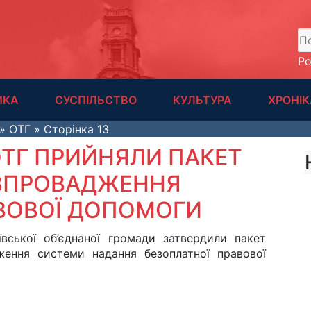
А
Р
ИКА
СУСПІЛЬСТВО
КУЛЬТУРА
ХРОНІК
» ОТГ » Сторінка 13
ОТГ ПРИЙНЯЛИ ПАКЕТ
 ВПРОВАДЖЕННЯ
ВОВОЇ ДОПОМОГИ
ївської об’єднаної громади затвердили пакет
ження системи надання безоплатної правової