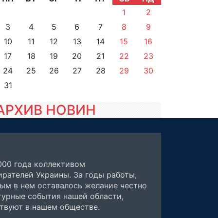
1
2
3
4
5
6
7
8
9
10
11
12
13
14
15
16
17
18
19
20
21
22
23
24
25
26
27
28
29
30
31
АРХИВ НОВИН
000 года коллективом
рателей Украины. За годы работы,
ным в нем оставалось желание честно
турные события нашей области,
ствуют в нашем обществе.