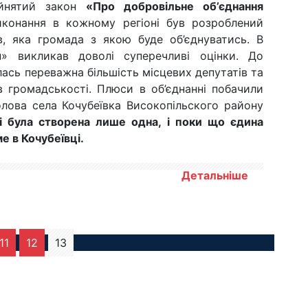
йнятий закон
«Про добровільне об’єднання
иконання в кожному регіоні був розроблений
в, яка громада з якою буде об’єднуватись. В
н» викликав доволі суперечливі оцінки. До
ась переважна більшість місцевих депутатів та
в громадськості. Плюси в об’єднанні побачили
олова села Кочубеївка Високопільского району
ці була створена лише одна, і поки що єдина
е в Кочубеївці.
Детальніше
11
12
13