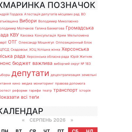
ХМАРИНКА ПОЗНАЧОК
ндрій Гордєєв
Атестація депутатів місцевих рад
ВО
Вибори
атьківщина
Володимир Миколаєнко
Громадська
олодимир Молчанов
Галина Бахматова
рада
КВУ
Каховка
Консультація
Крим
Мельпомена
ОТГ
аврії
Олександр Мошнягул
Оппозиционный блок
Херсонська
ЦПСД
Скадовськ
ХОЦ Успішна жінка
іська рада
Херсонська обласна рада
Юрій Житняк
анонс
бюджет
важлива
виборчий округ № 183
депутати
ыборы
децентрализация
земельні
итання
кино
медиа
мониторинг
правова допомога
транспорт
ротест
реформи
тарифи
театр
історія
оказати всі теґи
КАЛЕНДАР
«
СЕРПЕНЬ 2026 »
ПН
ВТ
СР
ЧТ
ПТ
СБ
НД