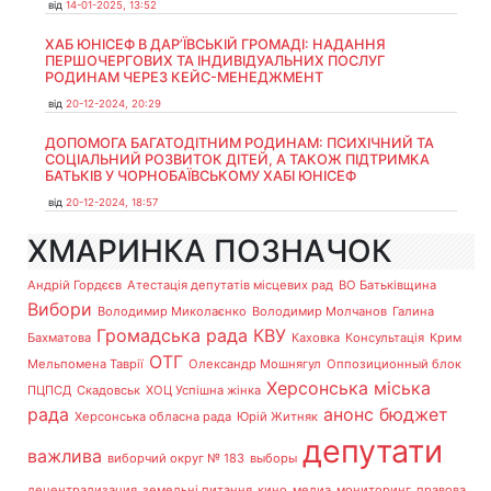
від
14-01-2025, 13:52
ХАБ ЮНІСЕФ В ДАР’ЇВСЬКІЙ ГРОМАДІ: НАДАННЯ
ПЕРШОЧЕРГОВИХ ТА ІНДИВІДУАЛЬНИХ ПОСЛУГ
РОДИНАМ ЧЕРЕЗ КЕЙС-МЕНЕДЖМЕНТ
від
20-12-2024, 20:29
ДОПОМОГА БАГАТОДІТНИМ РОДИНАМ: ПСИХІЧНИЙ ТА
СОЦІАЛЬНИЙ РОЗВИТОК ДІТЕЙ, А ТАКОЖ ПІДТРИМКА
БАТЬКІВ У ЧОРНОБАЇВСЬКОМУ ХАБІ ЮНІСЕФ
від
20-12-2024, 18:57
ХМАРИНКА ПОЗНАЧОК
Андрій Гордєєв
Атестація депутатів місцевих рад
ВО Батьківщина
Вибори
Володимир Миколаєнко
Володимир Молчанов
Галина
Громадська рада
КВУ
Бахматова
Каховка
Консультація
Крим
ОТГ
Мельпомена Таврії
Олександр Мошнягул
Оппозиционный блок
Херсонська міська
ПЦПСД
Скадовськ
ХОЦ Успішна жінка
рада
анонс
бюджет
Херсонська обласна рада
Юрій Житняк
депутати
важлива
виборчий округ № 183
выборы
децентрализация
земельні питання
кино
медиа
мониторинг
правова