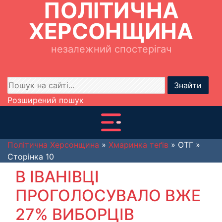
ПОЛІТИЧНА
ХЕРСОНЩИНА
незалежний спостерігач
Знайти
Розширений пошук
Політична Херсонщина
»
Хмаринка теґів
» ОТГ »
Сторінка 10
В ІВАНІВЦІ
ПРОГОЛОСУВАЛО ВЖЕ
27% ВИБОРЦІВ