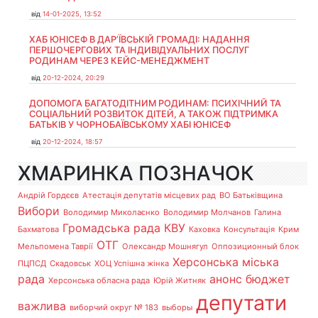
від
14-01-2025, 13:52
ХАБ ЮНІСЕФ В ДАР’ЇВСЬКІЙ ГРОМАДІ: НАДАННЯ
ПЕРШОЧЕРГОВИХ ТА ІНДИВІДУАЛЬНИХ ПОСЛУГ
РОДИНАМ ЧЕРЕЗ КЕЙС-МЕНЕДЖМЕНТ
від
20-12-2024, 20:29
ДОПОМОГА БАГАТОДІТНИМ РОДИНАМ: ПСИХІЧНИЙ ТА
СОЦІАЛЬНИЙ РОЗВИТОК ДІТЕЙ, А ТАКОЖ ПІДТРИМКА
БАТЬКІВ У ЧОРНОБАЇВСЬКОМУ ХАБІ ЮНІСЕФ
від
20-12-2024, 18:57
ХМАРИНКА ПОЗНАЧОК
Андрій Гордєєв
Атестація депутатів місцевих рад
ВО Батьківщина
Вибори
Володимир Миколаєнко
Володимир Молчанов
Галина
Громадська рада
КВУ
Бахматова
Каховка
Консультація
Крим
ОТГ
Мельпомена Таврії
Олександр Мошнягул
Оппозиционный блок
Херсонська міська
ПЦПСД
Скадовськ
ХОЦ Успішна жінка
рада
анонс
бюджет
Херсонська обласна рада
Юрій Житняк
депутати
важлива
виборчий округ № 183
выборы