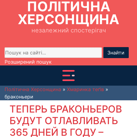
ПОЛІТИЧНА
ХЕРСОНЩИНА
незалежний спостерігач
Знайти
Розширений пошук
Політична Херсонщина
»
Хмаринка теґів
»
браконьери
ТЕПЕРЬ БРАКОНЬЕРОВ
БУДУТ ОТЛАВЛИВАТЬ
365 ДНЕЙ В ГОДУ –