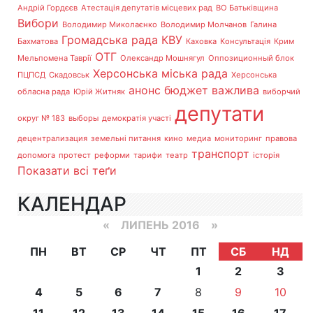
Андрій Гордєєв
Атестація депутатів місцевих рад
ВО Батьківщина
Вибори
Володимир Миколаєнко
Володимир Молчанов
Галина
Громадська рада
КВУ
Бахматова
Каховка
Консультація
Крим
ОТГ
Мельпомена Таврії
Олександр Мошнягул
Оппозиционный блок
Херсонська міська рада
ПЦПСД
Скадовськ
Херсонська
анонс
бюджет
важлива
обласна рада
Юрій Житняк
виборчий
депутати
округ № 183
выборы
демократія участі
децентрализация
земельні питання
кино
медиа
мониторинг
правова
транспорт
допомога
протест
реформи
тарифи
театр
історія
Показати всі теґи
КАЛЕНДАР
«
ЛИПЕНЬ 2016
»
ПН
ВТ
СР
ЧТ
ПТ
СБ
НД
1
2
3
4
5
6
7
8
9
10