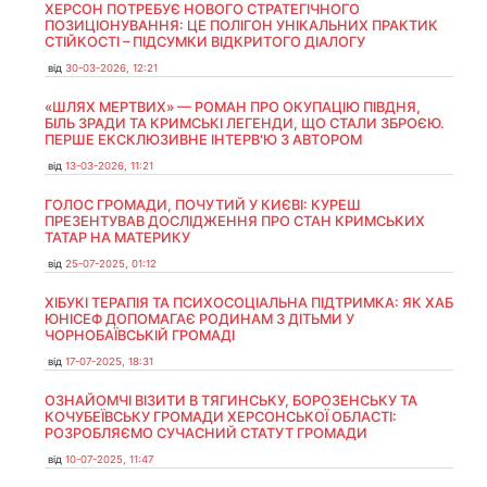
ХЕРСОН ПОТРЕБУЄ НОВОГО СТРАТЕГІЧНОГО
ПОЗИЦІОНУВАННЯ: ЦЕ ПОЛІГОН УНІКАЛЬНИХ ПРАКТИК
СТІЙКОСТІ – ПІДСУМКИ ВІДКРИТОГО ДІАЛОГУ
від
30-03-2026, 12:21
«ШЛЯХ МЕРТВИХ» — РОМАН ПРО ОКУПАЦІЮ ПІВДНЯ,
БІЛЬ ЗРАДИ ТА КРИМСЬКІ ЛЕГЕНДИ, ЩО СТАЛИ ЗБРОЄЮ.
ПЕРШЕ ЕКСКЛЮЗИВНЕ ІНТЕРВ'Ю З АВТОРОМ
від
13-03-2026, 11:21
ГОЛОС ГРОМАДИ, ПОЧУТИЙ У КИЄВІ: КУРЕШ
ПРЕЗЕНТУВАВ ДОСЛІДЖЕННЯ ПРО СТАН КРИМСЬКИХ
ТАТАР НА МАТЕРИКУ
від
25-07-2025, 01:12
ХІБУКІ ТЕРАПІЯ ТА ПСИХОСОЦІАЛЬНА ПІДТРИМКА: ЯК ХАБ
ЮНІСЕФ ДОПОМАГАЄ РОДИНАМ З ДІТЬМИ У
ЧОРНОБАЇВСЬКІЙ ГРОМАДІ
від
17-07-2025, 18:31
ОЗНАЙОМЧІ ВІЗИТИ В ТЯГИНСЬКУ, БОРОЗЕНСЬКУ ТА
КОЧУБЕЇВСЬКУ ГРОМАДИ ХЕРСОНСЬКОЇ ОБЛАСТІ:
РОЗРОБЛЯЄМО СУЧАСНИЙ СТАТУТ ГРОМАДИ
від
10-07-2025, 11:47