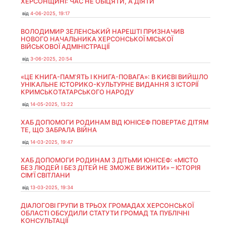
ХЕРСОНЩИНІ: ЧАС НЕ ОБІЦЯТИ, А ДІЯТИ
від
4-06-2025, 19:17
ВОЛОДИМИР ЗЕЛЕНСЬКИЙ НАРЕШТІ ПРИЗНАЧИВ
НОВОГО НАЧАЛЬНИКА ХЕРСОНСЬКОЇ МІСЬКОЇ
ВІЙСЬКОВОЇ АДМІНІСТРАЦІЇ
від
3-06-2025, 20:54
«ЦЕ КНИГА-ПАМ’ЯТЬ І КНИГА-ПОВАГА»: В КИЄВІ ВИЙШЛО
УНІКАЛЬНЕ ІСТОРИКО-КУЛЬТУРНЕ ВИДАННЯ З ІСТОРІЇ
КРИМСЬКОТАТАРСЬКОГО НАРОДУ
від
14-05-2025, 13:22
ХАБ ДОПОМОГИ РОДИНАМ ВІД ЮНІСЕФ ПОВЕРТАЄ ДІТЯМ
ТЕ, ЩО ЗАБРАЛА ВІЙНА
від
14-03-2025, 19:47
ХАБ ДОПОМОГИ РОДИНАМ З ДІТЬМИ ЮНІСЕФ: «МІСТО
БЕЗ ЛЮДЕЙ І БЕЗ ДІТЕЙ НЕ ЗМОЖЕ ВИЖИТИ» – ІСТОРІЯ
СІМʼЇ СВІТЛАНИ
від
13-03-2025, 19:34
ДІАЛОГОВІ ГРУПИ В ТРЬОХ ГРОМАДАХ ХЕРСОНСЬКОЇ
ОБЛАСТІ ОБСУДИЛИ СТАТУТИ ГРОМАД ТА ПУБЛІЧНІ
КОНСУЛЬТАЦІЇ