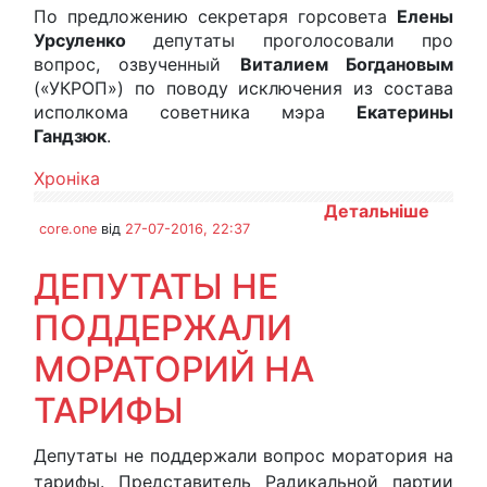
По предложению секретаря горсовета
Елены
Урсуленко
депутаты проголосовали про
вопрос, озвученный
Виталием Богдановым
(«УКРОП») по поводу исключения из состава
исполкома советника мэра
Екатерины
Гандзюк
.
Хроніка
Детальніше
core.one
від
27-07-2016, 22:37
ДЕПУТАТЫ НЕ
ПОДДЕРЖАЛИ
МОРАТОРИЙ НА
ТАРИФЫ
Депутаты не поддержали вопрос моратория на
тарифы. Представитель Радикальной партии