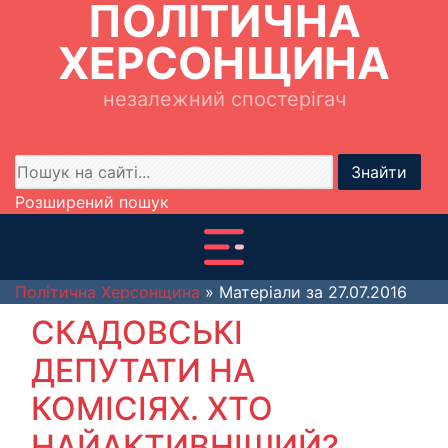
ПОЛІТИЧНА
ХЕРСОНЩИНА
незалежний спостерігач
Знайти
Розширений пошук
Політична Херсонщина
» Матеріали за 27.07.2016
СКАДОВСЬКІ
ДЕПУТАТИ НА
КОМІСІЯХ. ХТО
НАЙАКТИВНІШИЙ?