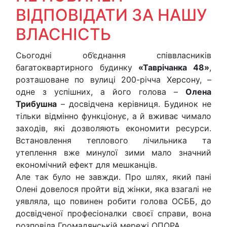
ВІДПОВІДАТИ ЗА НАШУ
ВЛАСНІСТЬ
Сьогодні об’єднання співвласників
багатоквартирного будинку
«Таврічанка 48»
,
розташоване по вулиці 200-річча Херсону, –
одне з успішних, а його голова –
Олена
Трибушна
– досвідчена керівниця. Будинок не
тільки відмінно функціонує, а й вживає чимало
заходів, які дозволяють економити ресурси.
Встановлення теплового лічильника та
утеплення вже минулої зими мало значний
економічний ефект для мешканців.
Але так було не завжди. Про шлях, який пані
Олені довелося пройти від жінки, яка взагалі не
уявляла, що повинен робити голова ОСББ, до
досвідченої професіоналки своєї справи, вона
розповіла Громадянській мережі ОПОРА