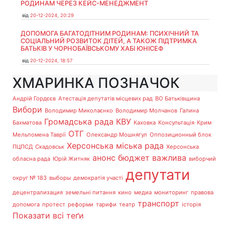
РОДИНАМ ЧЕРЕЗ КЕЙС-МЕНЕДЖМЕНТ
від
20-12-2024, 20:29
ДОПОМОГА БАГАТОДІТНИМ РОДИНАМ: ПСИХІЧНИЙ ТА
СОЦІАЛЬНИЙ РОЗВИТОК ДІТЕЙ, А ТАКОЖ ПІДТРИМКА
БАТЬКІВ У ЧОРНОБАЇВСЬКОМУ ХАБІ ЮНІСЕФ
від
20-12-2024, 18:57
ХМАРИНКА ПОЗНАЧОК
Андрій Гордєєв
Атестація депутатів місцевих рад
ВО Батьківщина
Вибори
Володимир Миколаєнко
Володимир Молчанов
Галина
Громадська рада
КВУ
Бахматова
Каховка
Консультація
Крим
ОТГ
Мельпомена Таврії
Олександр Мошнягул
Оппозиционный блок
Херсонська міська рада
ПЦПСД
Скадовськ
Херсонська
анонс
бюджет
важлива
обласна рада
Юрій Житняк
виборчий
депутати
округ № 183
выборы
демократія участі
децентрализация
земельні питання
кино
медиа
мониторинг
правова
транспорт
допомога
протест
реформи
тарифи
театр
історія
Показати всі теґи