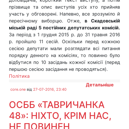
доповідачів, короткий текст виступу, а потім
прізвище та опис виступів усіх хто прийняв
участь у обговорені. Напевно, все зрозуміло й
пересічному виборцю. Отже,
в Скадовській
міській раді 5 постійних депутатських комісій.
За період з 1 грудня 2015 р. до 31 травня 2016
р. пройшло 11 сесій. Оскільки перед кожною
сесією депутати мали розглядати всі питання
порядку денного на комісіях, то повинно було
відбутися по 10 засідань кожної комісії (перед
першою сесією засідання не проводяться).
Політика
Детальніше
core.one
від
27-07-2016, 23:40
ОСББ «ТАВРИЧАНКА
48»: НІХТО, КРІМ НАС,
НЕ ПОВИНЕН