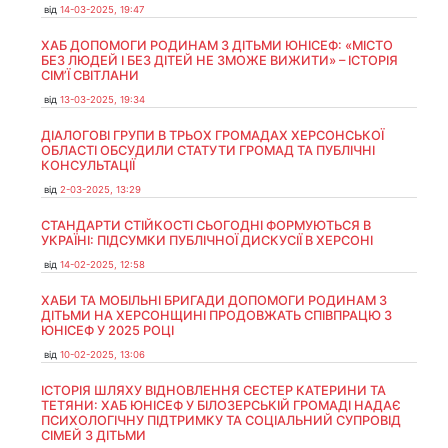
від
14-03-2025, 19:47
ХАБ ДОПОМОГИ РОДИНАМ З ДІТЬМИ ЮНІСЕФ: «МІСТО
БЕЗ ЛЮДЕЙ І БЕЗ ДІТЕЙ НЕ ЗМОЖЕ ВИЖИТИ» – ІСТОРІЯ
СІМʼЇ СВІТЛАНИ
від
13-03-2025, 19:34
ДІАЛОГОВІ ГРУПИ В ТРЬОХ ГРОМАДАХ ХЕРСОНСЬКОЇ
ОБЛАСТІ ОБСУДИЛИ СТАТУТИ ГРОМАД ТА ПУБЛІЧНІ
КОНСУЛЬТАЦІЇ
від
2-03-2025, 13:29
СТАНДАРТИ СТІЙКОСТІ СЬОГОДНІ ФОРМУЮТЬСЯ В
УКРАЇНІ: ПІДСУМКИ ПУБЛІЧНОЇ ДИСКУСІЇ В ХЕРСОНІ
від
14-02-2025, 12:58
ХАБИ ТА МОБІЛЬНІ БРИГАДИ ДОПОМОГИ РОДИНАМ З
ДІТЬМИ НА ХЕРСОНЩИНІ ПРОДОВЖАТЬ СПІВПРАЦЮ З
ЮНІСЕФ У 2025 РОЦІ
від
10-02-2025, 13:06
ІСТОРІЯ ШЛЯХУ ВІДНОВЛЕННЯ СЕСТЕР КАТЕРИНИ ТА
ТЕТЯНИ: ХАБ ЮНІСЕФ У БІЛОЗЕРСЬКІЙ ГРОМАДІ НАДАЄ
ПСИХОЛОГІЧНУ ПІДТРИМКУ ТА СОЦІАЛЬНИЙ СУПРОВІД
СІМЕЙ З ДІТЬМИ