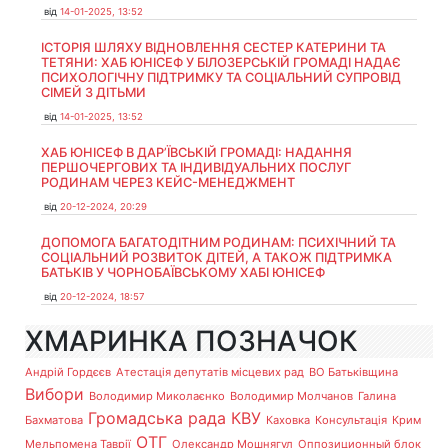
від
14-01-2025, 13:52
ІСТОРІЯ ШЛЯХУ ВІДНОВЛЕННЯ СЕСТЕР КАТЕРИНИ ТА
ТЕТЯНИ: ХАБ ЮНІСЕФ У БІЛОЗЕРСЬКІЙ ГРОМАДІ НАДАЄ
ПСИХОЛОГІЧНУ ПІДТРИМКУ ТА СОЦІАЛЬНИЙ СУПРОВІД
СІМЕЙ З ДІТЬМИ
від
14-01-2025, 13:52
ХАБ ЮНІСЕФ В ДАР’ЇВСЬКІЙ ГРОМАДІ: НАДАННЯ
ПЕРШОЧЕРГОВИХ ТА ІНДИВІДУАЛЬНИХ ПОСЛУГ
РОДИНАМ ЧЕРЕЗ КЕЙС-МЕНЕДЖМЕНТ
від
20-12-2024, 20:29
ДОПОМОГА БАГАТОДІТНИМ РОДИНАМ: ПСИХІЧНИЙ ТА
СОЦІАЛЬНИЙ РОЗВИТОК ДІТЕЙ, А ТАКОЖ ПІДТРИМКА
БАТЬКІВ У ЧОРНОБАЇВСЬКОМУ ХАБІ ЮНІСЕФ
від
20-12-2024, 18:57
ХМАРИНКА ПОЗНАЧОК
Андрій Гордєєв
Атестація депутатів місцевих рад
ВО Батьківщина
Вибори
Володимир Миколаєнко
Володимир Молчанов
Галина
Громадська рада
КВУ
Бахматова
Каховка
Консультація
Крим
ОТГ
Мельпомена Таврії
Олександр Мошнягул
Оппозиционный блок