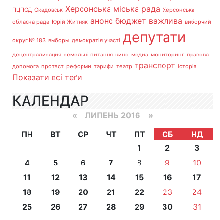
Херсонська міська рада
ПЦПСД
Скадовськ
Херсонська
анонс
бюджет
важлива
обласна рада
Юрій Житняк
виборчий
депутати
округ № 183
выборы
демократія участі
децентрализация
земельні питання
кино
медиа
мониторинг
правова
транспорт
допомога
протест
реформи
тарифи
театр
історія
Показати всі теґи
КАЛЕНДАР
«
ЛИПЕНЬ 2016
»
ПН
ВТ
СР
ЧТ
ПТ
СБ
НД
1
2
3
4
5
6
7
8
9
10
11
12
13
14
15
16
17
18
19
20
21
22
23
24
25
26
27
28
29
30
31