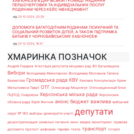
ХАБ ЮНІСЕФ В ДАР’ЇВСЬКІЙ ГРОМАДІ: НАДАННЯ
ПЕРШОЧЕРГОВИХ ТА ІНДИВІДУАЛЬНИХ ПОСЛУГ
РОДИНАМ ЧЕРЕЗ КЕЙС-МЕНЕДЖМЕНТ
від
20-12-2024, 20:29
ДОПОМОГА БАГАТОДІТНИМ РОДИНАМ: ПСИХІЧНИЙ ТА
СОЦІАЛЬНИЙ РОЗВИТОК ДІТЕЙ, А ТАКОЖ ПІДТРИМКА
БАТЬКІВ У ЧОРНОБАЇВСЬКОМУ ХАБІ ЮНІСЕФ
від
20-12-2024, 18:57
ХМАРИНКА ПОЗНАЧОК
Андрій Гордєєв
Атестація депутатів місцевих рад
ВО Батьківщина
Вибори
Володимир Миколаєнко
Володимир Молчанов
Галина
Громадська рада
КВУ
Бахматова
Каховка
Консультація
Крим
ОТГ
Мельпомена Таврії
Олександр Мошнягул
Оппозиционный блок
Херсонська міська рада
ПЦПСД
Скадовськ
Херсонська
анонс
бюджет
важлива
обласна рада
Юрій Житняк
виборчий
депутати
округ № 183
выборы
демократія участі
децентрализация
земельні питання
кино
медиа
мониторинг
правова
транспорт
допомога
протест
реформи
тарифи
театр
історія