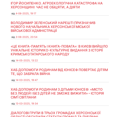
ІГОР ЙОСИПЕНКО. АГРОЕКОЛОГІЧНА КАТАСТРОФА НА
ХЕРСОНЩИНІ: ЧАС НЕ ОБІЦЯТИ, А ДІЯТИ
від
4-06-2025, 19:17
ВОЛОДИМИР ЗЕЛЕНСЬКИЙ НАРЕШТІ ПРИЗНАЧИВ
НОВОГО НАЧАЛЬНИКА ХЕРСОНСЬКОЇ МІСЬКОЇ
ВІЙСЬКОВОЇ АДМІНІСТРАЦІЇ
від
3-06-2025, 20:54
«ЦЕ КНИГА-ПАМ’ЯТЬ І КНИГА-ПОВАГА»: В КИЄВІ ВИЙШЛО
УНІКАЛЬНЕ ІСТОРИКО-КУЛЬТУРНЕ ВИДАННЯ З ІСТОРІЇ
КРИМСЬКОТАТАРСЬКОГО НАРОДУ
від
14-05-2025, 13:22
ХАБ ДОПОМОГИ РОДИНАМ ВІД ЮНІСЕФ ПОВЕРТАЄ ДІТЯМ
ТЕ, ЩО ЗАБРАЛА ВІЙНА
від
14-03-2025, 19:47
ХАБ ДОПОМОГИ РОДИНАМ З ДІТЬМИ ЮНІСЕФ: «МІСТО
БЕЗ ЛЮДЕЙ І БЕЗ ДІТЕЙ НЕ ЗМОЖЕ ВИЖИТИ» – ІСТОРІЯ
СІМʼЇ СВІТЛАНИ
від
13-03-2025, 19:34
ДІАЛОГОВІ ГРУПИ В ТРЬОХ ГРОМАДАХ ХЕРСОНСЬКОЇ
ОБЛАСТІ ОБСУДИЛИ СТАТУТИ ГРОМАД ТА ПУБЛІЧНІ