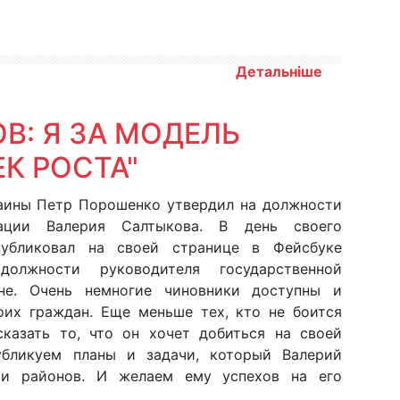
Детальніше
В: Я ЗА МОДЕЛЬ
К РОСТА"
раины Петр Порошенко утвердил на должности
рации Валерия Салтыкова. В день своего
публиковал на своей странице в Фейсбуке
олжности руководителя государственной
не. Очень немногие чиновники доступны и
оих граждан. Еще меньше тех, кто не боится
сказать то, что он хочет добиться на своей
бликуем планы и задачи, который Валерий
 и районов. И желаем ему успехов на его