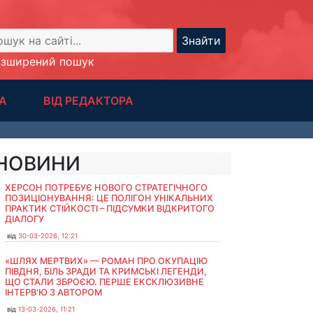
Знайти
озширений пошук
А
ВІД РЕДАКТОРА
НОВИНИ
ХЕРСОН ПОТРЕБУЄ НОВОГО СТРАТЕГІЧНОГО
ПОЗИЦІОНУВАННЯ: ЦЕ ПОЛІГОН УНІКАЛЬНИХ
ПРАКТИК СТІЙКОСТІ – ПІДСУМКИ ВІДКРИТОГО
ДІАЛОГУ
від
30-03-2026, 12:21
«ШЛЯХ МЕРТВИХ» — РОМАН ПРО ОКУПАЦІЮ
ПІВДНЯ, БІЛЬ ЗРАДИ ТА КРИМСЬКІ ЛЕГЕНДИ,
ЩО СТАЛИ ЗБРОЄЮ. ПЕРШЕ ЕКСКЛЮЗИВНЕ
ІНТЕРВ'Ю З АВТОРОМ
від
13-03-2026, 11:21