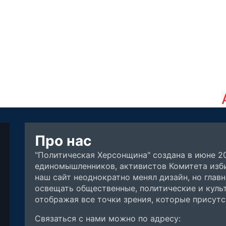
Про нас
"Политическая Херсонщина" создана в июне 2
единомышленников, активистов Комитета изби
наш сайт неоднократно менял дизайн, но глав
освещать общественные, политические и куль
отображая все точки зрения, которые присут
Связаться с нами можно по адресу: