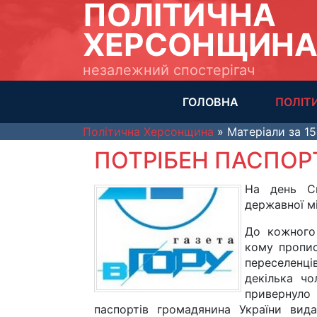
ПОЛІТИЧНА
ХЕРСОНЩИН
незалежний спостерігач
ГОЛОВНА
ПОЛІТ
Політична Херсонщина
» Матеріали за 15
ПОТРІБЕН ПАСПОР
На день Св
державної м
До кожного 
кому пропис
переселенці
декілька чо
привернуло у
паспортів громадянина України вид