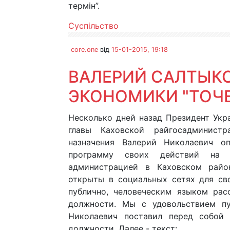
термін”.
Суспільство
core.one
від
15-01-2015, 19:18
ВАЛЕРИЙ САЛТЫКО
ЭКОНОМИКИ "ТОЧЕ
Несколько дней назад Президент Ук
главы Каховской райгосадминист
назначения Валерий Николаевич о
программу своих действий на д
администрацией в Каховском райо
открыты в социальных сетях для св
публично, человеческим языком рас
должности. Мы с удовольствием пу
Николаевич поставил перед собой
должности. Далее - текст: