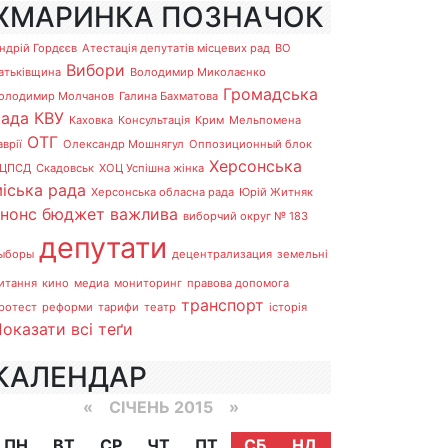
ХМАРИНКА ПОЗНАЧОК
ндрій Гордєєв
Атестація депутатів місцевих рад
ВО
Вибори
атьківщина
Володимир Миколаєнко
Громадська
олодимир Молчанов
Галина Бахматова
рада
КВУ
Каховка
Консультація
Крим
Мельпомена
ОТГ
аврії
Олександр Мошнягул
Оппозиционный блок
Херсонська
ЦПСД
Скадовськ
ХОЦ Успішна жінка
іська рада
Херсонська обласна рада
Юрій Житняк
анонс
бюджет
важлива
виборчий округ № 183
депутати
ыборы
децентрализация
земельні
итання
кино
медиа
мониторинг
правова допомога
транспорт
ротест
реформи
тарифи
театр
історія
оказати всі теґи
КАЛЕНДАР
«
СІЧЕНЬ 2015
»
ПН
ВТ
СР
ЧТ
ПТ
СБ
НД