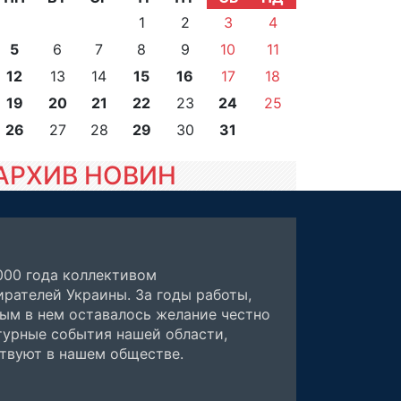
1
2
3
4
5
6
7
8
9
10
11
12
13
14
15
16
17
18
19
20
21
22
23
24
25
26
27
28
29
30
31
АРХИВ НОВИН
000 года коллективом
рателей Украины. За годы работы,
ным в нем оставалось желание честно
турные события нашей области,
ствуют в нашем обществе.