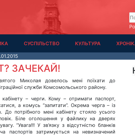
А
Р
ИКА
СУСПІЛЬСТВО
КУЛЬТУРА
ХРОНІК
.01.2015
Т? ЗАЧЕКАЙ!
ятого Миколая довелось мені поїхати до
іграційної служби Комсомольського району.
кабінету – черги. Кому – отримати паспорт,
атися, а комусь “запитати”. Окрема черга – із
в. До потрібного мені кабінету стояло усього
ловік. Біле оголошення у файлику на дверях
вагу. “Увага!!! У зв’язку з відсутністю бланків
ача паспортів затримується на невизначений