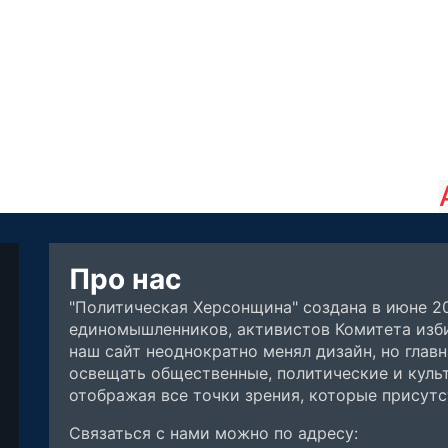
Про нас
"Политическая Херсонщина" создана в июне 2
единомышленников, активистов Комитета изби
наш сайт неоднократно менял дизайн, но глав
освещать общественные, политические и куль
отображая все точки зрения, которые присут
Связаться с нами можно по адресу: