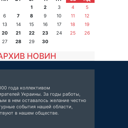
1
2
3
4
5
6
7
8
9
10
11
12
13
14
15
16
17
18
19
20
21
22
23
24
25
26
27
28
29
30
АРХИВ НОВИН
000 года коллективом
рателей Украины. За годы работы,
ным в нем оставалось желание честно
турные события нашей области,
ствуют в нашем обществе.