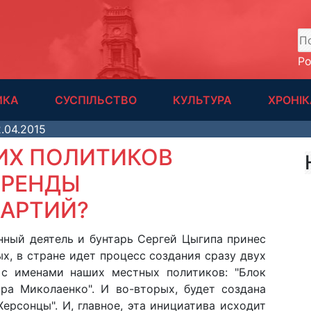
А
Р
ИКА
СУСПІЛЬСТВО
КУЛЬТУРА
ХРОНІК
.04.2015
ИХ ПОЛИТИКОВ
БРЕНДЫ
ПАРТИЙ?
нный деятель и бунтарь Сергей Цыгипа принес
х, в стране идет процесс создания сразу двух
 с именами наших местных политиков: "Блок
ра Миколаенко". И во-вторых, будет создана
ерсонцы". И, главное, эта инициатива исходит