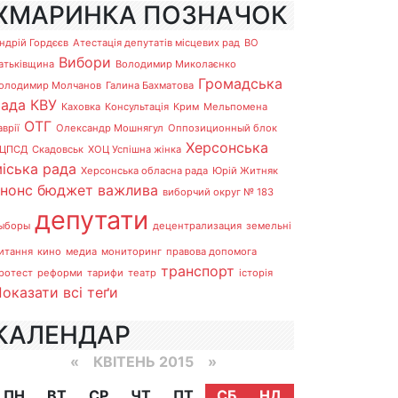
ХМАРИНКА ПОЗНАЧОК
ндрій Гордєєв
Атестація депутатів місцевих рад
ВО
Вибори
атьківщина
Володимир Миколаєнко
Громадська
олодимир Молчанов
Галина Бахматова
рада
КВУ
Каховка
Консультація
Крим
Мельпомена
ОТГ
аврії
Олександр Мошнягул
Оппозиционный блок
Херсонська
ЦПСД
Скадовськ
ХОЦ Успішна жінка
іська рада
Херсонська обласна рада
Юрій Житняк
анонс
бюджет
важлива
виборчий округ № 183
депутати
ыборы
децентрализация
земельні
итання
кино
медиа
мониторинг
правова допомога
транспорт
ротест
реформи
тарифи
театр
історія
оказати всі теґи
КАЛЕНДАР
«
КВІТЕНЬ 2015
»
ПН
ВТ
СР
ЧТ
ПТ
СБ
НД