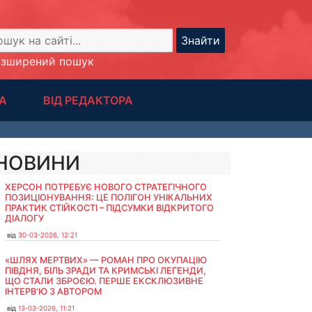
Знайти
озширений пошук
А
ВІД РЕДАКТОРА
НОВИНИ
ХЕРСОН ПОТРЕБУЄ НОВОГО СТРАТЕГІЧНОГО
ПОЗИЦІОНУВАННЯ: ЦЕ ПОЛІГОН УНІКАЛЬНИХ
ПРАКТИК СТІЙКОСТІ – ПІДСУМКИ ВІДКРИТОГО
ДІАЛОГУ
від
30-03-2026, 12:21
«ШЛЯХ МЕРТВИХ» — РОМАН ПРО ОКУПАЦІЮ
ПІВДНЯ, БІЛЬ ЗРАДИ ТА КРИМСЬКІ ЛЕГЕНДИ,
ЩО СТАЛИ ЗБРОЄЮ. ПЕРШЕ ЕКСКЛЮЗИВНЕ
ІНТЕРВ'Ю З АВТОРОМ
від
13-03-2026, 11:21