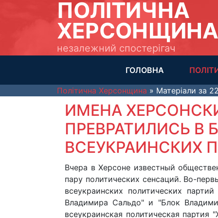
ПОЛІТИЧНА
ХЕРСОНЩИН
незалежний спостерігач
ГОЛОВНА
ПОЛІТ
Політична Херсонщина
» Матеріали за 22
ИМЕНА ХЕРСОНСК
ПРЕВРАТИЛИСЬ В 
ВСЕУКРАИНСКИХ 
Вчера в Херсоне известный обществе
пару политических сенсаций. Во-первы
всеукраинских политических партий
Владимира Сальдо" и "Блок Владими
всеукраинская политическая партия "Х