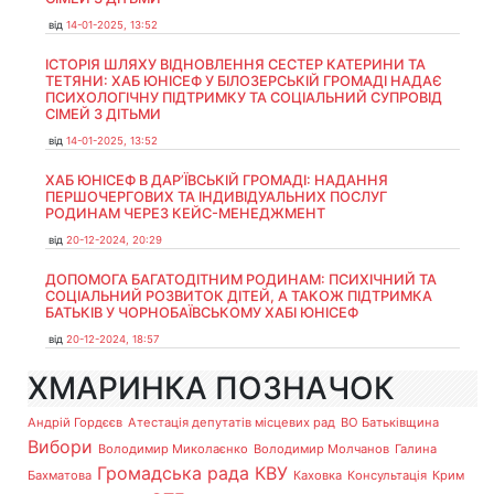
від
14-01-2025, 13:52
ІСТОРІЯ ШЛЯХУ ВІДНОВЛЕННЯ СЕСТЕР КАТЕРИНИ ТА
ТЕТЯНИ: ХАБ ЮНІСЕФ У БІЛОЗЕРСЬКІЙ ГРОМАДІ НАДАЄ
ПСИХОЛОГІЧНУ ПІДТРИМКУ ТА СОЦІАЛЬНИЙ СУПРОВІД
СІМЕЙ З ДІТЬМИ
від
14-01-2025, 13:52
ХАБ ЮНІСЕФ В ДАР’ЇВСЬКІЙ ГРОМАДІ: НАДАННЯ
ПЕРШОЧЕРГОВИХ ТА ІНДИВІДУАЛЬНИХ ПОСЛУГ
РОДИНАМ ЧЕРЕЗ КЕЙС-МЕНЕДЖМЕНТ
від
20-12-2024, 20:29
ДОПОМОГА БАГАТОДІТНИМ РОДИНАМ: ПСИХІЧНИЙ ТА
СОЦІАЛЬНИЙ РОЗВИТОК ДІТЕЙ, А ТАКОЖ ПІДТРИМКА
БАТЬКІВ У ЧОРНОБАЇВСЬКОМУ ХАБІ ЮНІСЕФ
від
20-12-2024, 18:57
ХМАРИНКА ПОЗНАЧОК
Андрій Гордєєв
Атестація депутатів місцевих рад
ВО Батьківщина
Вибори
Володимир Миколаєнко
Володимир Молчанов
Галина
Громадська рада
КВУ
Бахматова
Каховка
Консультація
Крим