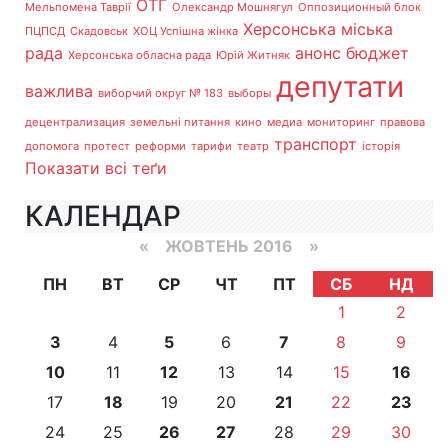
ОТГ
Мельпомена Таврії
Олександр Мошнягул
Оппозиционный блок
Херсонська міська
ПЦПСД
Скадовськ
ХОЦ Успішна жінка
рада
анонс
бюджет
Херсонська обласна рада
Юрій Житняк
депутати
важлива
виборчий округ № 183
выборы
децентрализация
земельні питання
кино
медиа
мониторинг
правова
транспорт
допомога
протест
реформи
тарифи
театр
історія
Показати всі теґи
КАЛЕНДАР
«
ЖОВТЕНЬ 2016
»
ПН
ВТ
СР
ЧТ
ПТ
СБ
НД
1
2
3
4
5
6
7
8
9
10
11
12
13
14
15
16
17
18
19
20
21
22
23
24
25
26
27
28
29
30