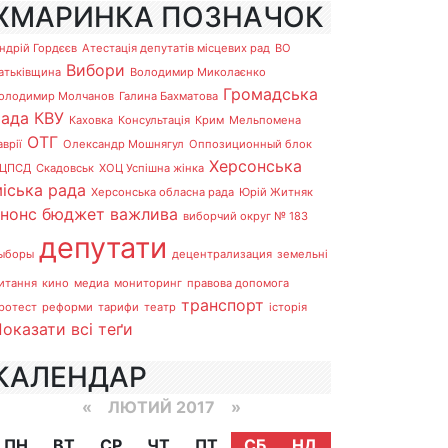
ХМАРИНКА ПОЗНАЧОК
ндрій Гордєєв
Атестація депутатів місцевих рад
ВО
Вибори
атьківщина
Володимир Миколаєнко
Громадська
олодимир Молчанов
Галина Бахматова
рада
КВУ
Каховка
Консультація
Крим
Мельпомена
ОТГ
аврії
Олександр Мошнягул
Оппозиционный блок
Херсонська
ЦПСД
Скадовськ
ХОЦ Успішна жінка
іська рада
Херсонська обласна рада
Юрій Житняк
анонс
бюджет
важлива
виборчий округ № 183
депутати
ыборы
децентрализация
земельні
итання
кино
медиа
мониторинг
правова допомога
транспорт
ротест
реформи
тарифи
театр
історія
оказати всі теґи
КАЛЕНДАР
«
ЛЮТИЙ 2017
»
ПН
ВТ
СР
ЧТ
ПТ
СБ
НД