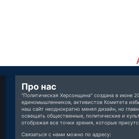
Про нас
"Политическая Херсонщина" создана в июне 2
единомышленников, активистов Комитета изби
наш сайт неоднократно менял дизайн, но глав
освещать общественные, политические и куль
отображая все точки зрения, которые присут
Связаться с нами можно по адресу: