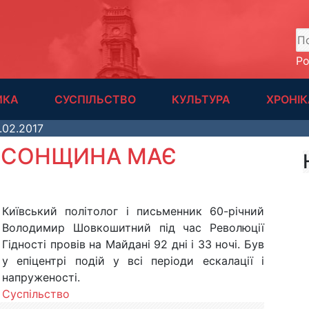
А
Р
ИКА
СУСПІЛЬСТВО
КУЛЬТУРА
ХРОНІК
.02.2017
ЕРСОНЩИНА МАЄ
Київський політолог і письменник 60-річний
Володимир Шовкошитний під час Революції
Гідності провів на Майдані 92 дні і 33 ночі. Був
у епіцентрі подій у всі періоди ескалації і
напруженості.
Суспільство