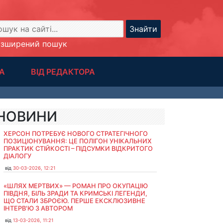
Знайти
озширений пошук
А
ВІД РЕДАКТОРА
НОВИНИ
ХЕРСОН ПОТРЕБУЄ НОВОГО СТРАТЕГІЧНОГО
ПОЗИЦІОНУВАННЯ: ЦЕ ПОЛІГОН УНІКАЛЬНИХ
ПРАКТИК СТІЙКОСТІ – ПІДСУМКИ ВІДКРИТОГО
ДІАЛОГУ
від
30-03-2026, 12:21
«ШЛЯХ МЕРТВИХ» — РОМАН ПРО ОКУПАЦІЮ
ПІВДНЯ, БІЛЬ ЗРАДИ ТА КРИМСЬКІ ЛЕГЕНДИ,
ЩО СТАЛИ ЗБРОЄЮ. ПЕРШЕ ЕКСКЛЮЗИВНЕ
ІНТЕРВ'Ю З АВТОРОМ
від
13-03-2026, 11:21