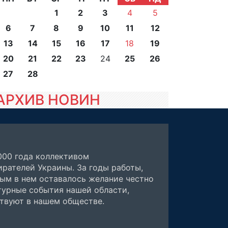
1
2
3
4
5
6
7
8
9
10
11
12
13
14
15
16
17
18
19
20
21
22
23
24
25
26
27
28
АРХИВ НОВИН
000 года коллективом
рателей Украины. За годы работы,
ным в нем оставалось желание честно
турные события нашей области,
ствуют в нашем обществе.