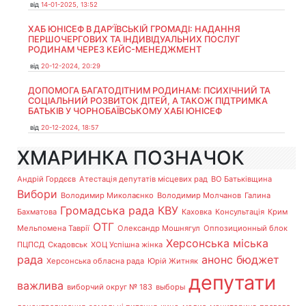
від
14-01-2025, 13:52
ХАБ ЮНІСЕФ В ДАР’ЇВСЬКІЙ ГРОМАДІ: НАДАННЯ
ПЕРШОЧЕРГОВИХ ТА ІНДИВІДУАЛЬНИХ ПОСЛУГ
РОДИНАМ ЧЕРЕЗ КЕЙС-МЕНЕДЖМЕНТ
від
20-12-2024, 20:29
ДОПОМОГА БАГАТОДІТНИМ РОДИНАМ: ПСИХІЧНИЙ ТА
СОЦІАЛЬНИЙ РОЗВИТОК ДІТЕЙ, А ТАКОЖ ПІДТРИМКА
БАТЬКІВ У ЧОРНОБАЇВСЬКОМУ ХАБІ ЮНІСЕФ
від
20-12-2024, 18:57
ХМАРИНКА ПОЗНАЧОК
Андрій Гордєєв
Атестація депутатів місцевих рад
ВО Батьківщина
Вибори
Володимир Миколаєнко
Володимир Молчанов
Галина
Громадська рада
КВУ
Бахматова
Каховка
Консультація
Крим
ОТГ
Мельпомена Таврії
Олександр Мошнягул
Оппозиционный блок
Херсонська міська
ПЦПСД
Скадовськ
ХОЦ Успішна жінка
рада
анонс
бюджет
Херсонська обласна рада
Юрій Житняк
депутати
важлива
виборчий округ № 183
выборы