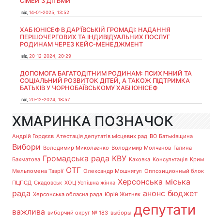
СІМЕЙ З ДІТЬМИ
від
14-01-2025, 13:52
ХАБ ЮНІСЕФ В ДАР’ЇВСЬКІЙ ГРОМАДІ: НАДАННЯ
ПЕРШОЧЕРГОВИХ ТА ІНДИВІДУАЛЬНИХ ПОСЛУГ
РОДИНАМ ЧЕРЕЗ КЕЙС-МЕНЕДЖМЕНТ
від
20-12-2024, 20:29
ДОПОМОГА БАГАТОДІТНИМ РОДИНАМ: ПСИХІЧНИЙ ТА
СОЦІАЛЬНИЙ РОЗВИТОК ДІТЕЙ, А ТАКОЖ ПІДТРИМКА
БАТЬКІВ У ЧОРНОБАЇВСЬКОМУ ХАБІ ЮНІСЕФ
від
20-12-2024, 18:57
ХМАРИНКА ПОЗНАЧОК
Андрій Гордєєв
Атестація депутатів місцевих рад
ВО Батьківщина
Вибори
Володимир Миколаєнко
Володимир Молчанов
Галина
Громадська рада
КВУ
Бахматова
Каховка
Консультація
Крим
ОТГ
Мельпомена Таврії
Олександр Мошнягул
Оппозиционный блок
Херсонська міська
ПЦПСД
Скадовськ
ХОЦ Успішна жінка
рада
анонс
бюджет
Херсонська обласна рада
Юрій Житняк
депутати
важлива
виборчий округ № 183
выборы