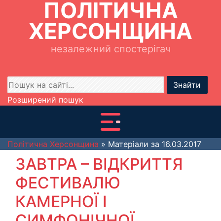
ПОЛІТИЧНА
ХЕРСОНЩИНА
незалежний спостерігач
Знайти
Розширений пошук
Політична Херсонщина
» Матеріали за 16.03.2017
ЗАВТРА – ВІДКРИТТЯ
ФЕСТИВАЛЮ
КАМЕРНОЇ І
СИМФОНІЧНОЇ