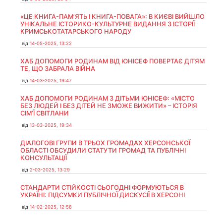
«ЦЕ КНИГА-ПАМ’ЯТЬ І КНИГА-ПОВАГА»: В КИЄВІ ВИЙШЛО
УНІКАЛЬНЕ ІСТОРИКО-КУЛЬТУРНЕ ВИДАННЯ З ІСТОРІЇ
КРИМСЬКОТАТАРСЬКОГО НАРОДУ
від
14-05-2025, 13:22
ХАБ ДОПОМОГИ РОДИНАМ ВІД ЮНІСЕФ ПОВЕРТАЄ ДІТЯМ
ТЕ, ЩО ЗАБРАЛА ВІЙНА
від
14-03-2025, 19:47
ХАБ ДОПОМОГИ РОДИНАМ З ДІТЬМИ ЮНІСЕФ: «МІСТО
БЕЗ ЛЮДЕЙ І БЕЗ ДІТЕЙ НЕ ЗМОЖЕ ВИЖИТИ» – ІСТОРІЯ
СІМʼЇ СВІТЛАНИ
від
13-03-2025, 19:34
ДІАЛОГОВІ ГРУПИ В ТРЬОХ ГРОМАДАХ ХЕРСОНСЬКОЇ
ОБЛАСТІ ОБСУДИЛИ СТАТУТИ ГРОМАД ТА ПУБЛІЧНІ
КОНСУЛЬТАЦІЇ
від
2-03-2025, 13:29
СТАНДАРТИ СТІЙКОСТІ СЬОГОДНІ ФОРМУЮТЬСЯ В
УКРАЇНІ: ПІДСУМКИ ПУБЛІЧНОЇ ДИСКУСІЇ В ХЕРСОНІ
від
14-02-2025, 12:58