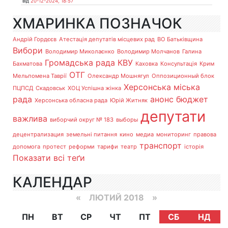
від
20-12-2024, 18:57
ХМАРИНКА ПОЗНАЧОК
Андрій Гордєєв
Атестація депутатів місцевих рад
ВО Батьківщина
Вибори
Володимир Миколаєнко
Володимир Молчанов
Галина
Громадська рада
КВУ
Бахматова
Каховка
Консультація
Крим
ОТГ
Мельпомена Таврії
Олександр Мошнягул
Оппозиционный блок
Херсонська міська
ПЦПСД
Скадовськ
ХОЦ Успішна жінка
рада
анонс
бюджет
Херсонська обласна рада
Юрій Житняк
депутати
важлива
виборчий округ № 183
выборы
децентрализация
земельні питання
кино
медиа
мониторинг
правова
транспорт
допомога
протест
реформи
тарифи
театр
історія
Показати всі теґи
КАЛЕНДАР
«
ЛЮТИЙ 2018
»
ПН
ВТ
СР
ЧТ
ПТ
СБ
НД