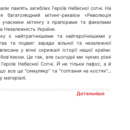
ли пам’ять загиблих Героїв Небесної сотні. На
ся багатолюдний мітинг-реквієм «Революція
сі учасники мітингу з прапорами та факелами
 Незалежність України.
ку є найтрагічнішими та найгероїчнішими у
ртва та подвиг заради вільної та незалежної
писана у вічні скрижалі історії нашої країни.
бов'язком. Це так, але сьогодні ми чуємо різні
Героїв Небесної Сотні. Й не тільки пафос, а й
о все це "симулякр" та "топтання на костях"...
 матеріалі.
Детальніше