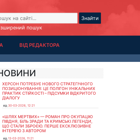
Знайти
озширений пошук
А
ВІД РЕДАКТОРА
НОВИНИ
ХЕРСОН ПОТРЕБУЄ НОВОГО СТРАТЕГІЧНОГО
ПОЗИЦІОНУВАННЯ: ЦЕ ПОЛІГОН УНІКАЛЬНИХ
ПРАКТИК СТІЙКОСТІ – ПІДСУМКИ ВІДКРИТОГО
ДІАЛОГУ
від
30-03-2026, 12:21
«ШЛЯХ МЕРТВИХ» — РОМАН ПРО ОКУПАЦІЮ
ПІВДНЯ, БІЛЬ ЗРАДИ ТА КРИМСЬКІ ЛЕГЕНДИ,
ЩО СТАЛИ ЗБРОЄЮ. ПЕРШЕ ЕКСКЛЮЗИВНЕ
ІНТЕРВ'Ю З АВТОРОМ
від
13-03-2026, 11:21