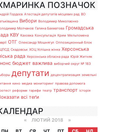
ХМАРИНКА ПОЗНАЧОК
ндрій Гордєєв
Атестація депутатів місцевих рад
ВО
Вибори
атьківщина
Володимир Миколаєнко
Громадська
олодимир Молчанов
Галина Бахматова
рада
КВУ
Каховка
Консультація
Крим
Мельпомена
ОТГ
аврії
Олександр Мошнягул
Оппозиционный блок
Херсонська
ЦПСД
Скадовськ
ХОЦ Успішна жінка
іська рада
Херсонська обласна рада
Юрій Житняк
анонс
бюджет
важлива
виборчий округ № 183
депутати
ыборы
децентрализация
земельні
итання
кино
медиа
мониторинг
правова допомога
транспорт
ротест
реформи
тарифи
театр
історія
оказати всі теґи
КАЛЕНДАР
«
ЛЮТИЙ 2018
»
ПН
ВТ
СР
ЧТ
ПТ
СБ
НД