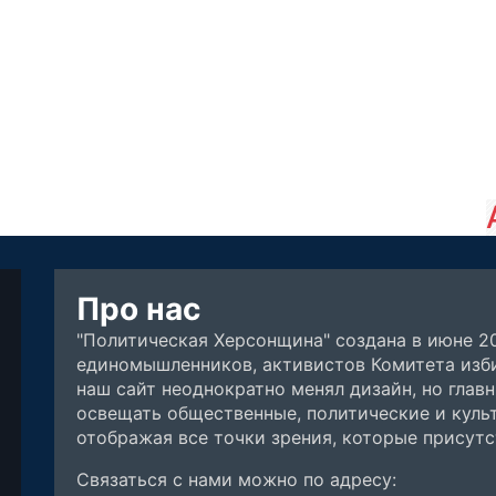
Про нас
"Политическая Херсонщина" создана в июне 2
единомышленников, активистов Комитета изби
наш сайт неоднократно менял дизайн, но глав
освещать общественные, политические и куль
отображая все точки зрения, которые присут
Связаться с нами можно по адресу: