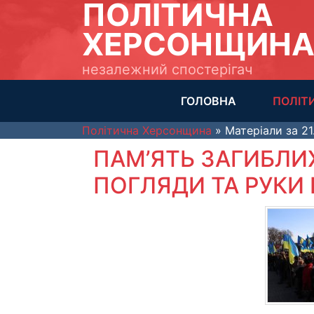
ПОЛІТИЧНА
ХЕРСОНЩИН
незалежний спостерігач
ГОЛОВНА
ПОЛІТ
Політична Херсонщина
» Матеріали за 21
ПАМ’ЯТЬ ЗАГИБЛИХ
ПОГЛЯДИ ТА РУКИ