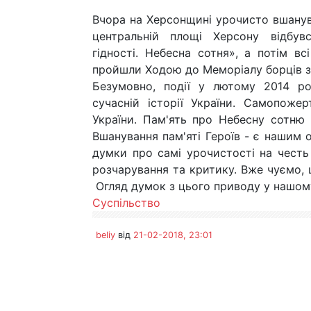
Вчора на Херсонщині урочисто вшанува
центральній площі Херсону відбув
гідності. Небесна сотня», а потім в
пройшли Ходою до Меморіалу борців за
Безумовно, події у лютому 2014 ро
сучасній історії України. Самопоже
України. Пам'ять про Небесну сотню в
Вшанування пам'яті Героїв - є нашим о
думки про самі урочистості на честь 
розчарування та критику. Вже чуємо, щ
Огляд думок з цього приводу у нашому
Суспільство
beliy
від
21-02-2018, 23:01