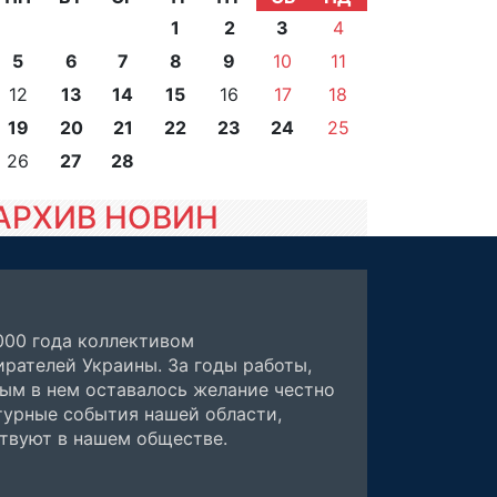
1
2
3
4
5
6
7
8
9
10
11
12
13
14
15
16
17
18
19
20
21
22
23
24
25
26
27
28
АРХИВ НОВИН
000 года коллективом
рателей Украины. За годы работы,
ным в нем оставалось желание честно
турные события нашей области,
ствуют в нашем обществе.