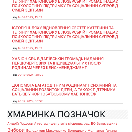
ТЕТЯНИ: ХАБ ЮНІСЕФ У БІЛОЗЕРСЬКІЙ ГРОМАДІ НАДАЄ
ПСИХОЛОГІЧНУ ПІДТРИМКУ ТА СОЦІАЛЬНИЙ СУПРОВІД
СІМЕЙ З ДІТЬМИ
від
14-01-2025, 13:52
ІСТОРІЯ ШЛЯХУ ВІДНОВЛЕННЯ СЕСТЕР КАТЕРИНИ ТА
ТЕТЯНИ: ХАБ ЮНІСЕФ У БІЛОЗЕРСЬКІЙ ГРОМАДІ НАДАЄ
ПСИХОЛОГІЧНУ ПІДТРИМКУ ТА СОЦІАЛЬНИЙ СУПРОВІД
СІМЕЙ З ДІТЬМИ
від
14-01-2025, 13:52
ХАБ ЮНІСЕФ В ДАР’ЇВСЬКІЙ ГРОМАДІ: НАДАННЯ
ПЕРШОЧЕРГОВИХ ТА ІНДИВІДУАЛЬНИХ ПОСЛУГ
РОДИНАМ ЧЕРЕЗ КЕЙС-МЕНЕДЖМЕНТ
від
20-12-2024, 20:29
ДОПОМОГА БАГАТОДІТНИМ РОДИНАМ: ПСИХІЧНИЙ ТА
СОЦІАЛЬНИЙ РОЗВИТОК ДІТЕЙ, А ТАКОЖ ПІДТРИМКА
БАТЬКІВ У ЧОРНОБАЇВСЬКОМУ ХАБІ ЮНІСЕФ
від
20-12-2024, 18:57
ХМАРИНКА ПОЗНАЧОК
Андрій Гордєєв
Атестація депутатів місцевих рад
ВО Батьківщина
Вибори
Володимир Миколаєнко
Володимир Молчанов
Галина