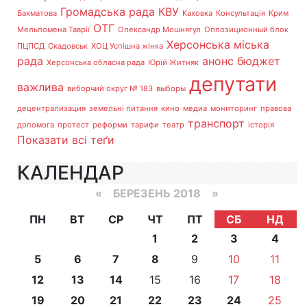
Громадська рада
КВУ
Бахматова
Каховка
Консультація
Крим
ОТГ
Мельпомена Таврії
Олександр Мошнягул
Оппозиционный блок
Херсонська міська
ПЦПСД
Скадовськ
ХОЦ Успішна жінка
рада
анонс
бюджет
Херсонська обласна рада
Юрій Житняк
депутати
важлива
виборчий округ № 183
выборы
децентрализация
земельні питання
кино
медиа
мониторинг
правова
транспорт
допомога
протест
реформи
тарифи
театр
історія
Показати всі теґи
КАЛЕНДАР
«
БЕРЕЗЕНЬ 2018
»
ПН
ВТ
СР
ЧТ
ПТ
СБ
НД
1
2
3
4
5
6
7
8
9
10
11
12
13
14
15
16
17
18
19
20
21
22
23
24
25