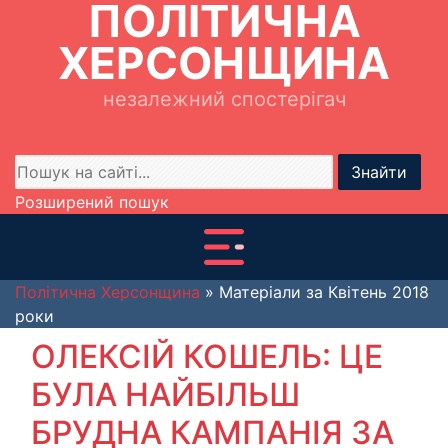
ПОЛІТИЧНА
ХЕРСОНЩИНА
незалежний спостерігач
Знайти
Розширений пошук
Політична Херсонщина
» Матеріали за Квітень 2018
роки
ОЛЕКСІЙ КОШЕЛЬ: ЦЕ
БУЛА НАЙБІЛЬШ
БРУДНА КАМПАНІЯ ЗА