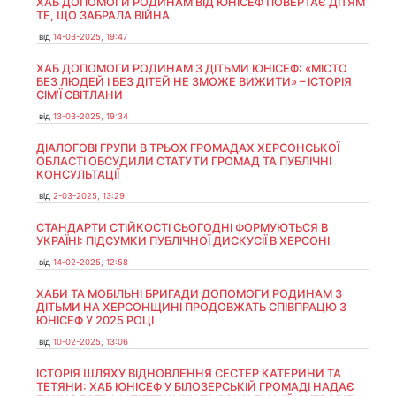
ХАБ ДОПОМОГИ РОДИНАМ ВІД ЮНІСЕФ ПОВЕРТАЄ ДІТЯМ
ТЕ, ЩО ЗАБРАЛА ВІЙНА
від
14-03-2025, 19:47
ХАБ ДОПОМОГИ РОДИНАМ З ДІТЬМИ ЮНІСЕФ: «МІСТО
БЕЗ ЛЮДЕЙ І БЕЗ ДІТЕЙ НЕ ЗМОЖЕ ВИЖИТИ» – ІСТОРІЯ
СІМʼЇ СВІТЛАНИ
від
13-03-2025, 19:34
ДІАЛОГОВІ ГРУПИ В ТРЬОХ ГРОМАДАХ ХЕРСОНСЬКОЇ
ОБЛАСТІ ОБСУДИЛИ СТАТУТИ ГРОМАД ТА ПУБЛІЧНІ
КОНСУЛЬТАЦІЇ
від
2-03-2025, 13:29
СТАНДАРТИ СТІЙКОСТІ СЬОГОДНІ ФОРМУЮТЬСЯ В
УКРАЇНІ: ПІДСУМКИ ПУБЛІЧНОЇ ДИСКУСІЇ В ХЕРСОНІ
від
14-02-2025, 12:58
ХАБИ ТА МОБІЛЬНІ БРИГАДИ ДОПОМОГИ РОДИНАМ З
ДІТЬМИ НА ХЕРСОНЩИНІ ПРОДОВЖАТЬ СПІВПРАЦЮ З
ЮНІСЕФ У 2025 РОЦІ
від
10-02-2025, 13:06
ІСТОРІЯ ШЛЯХУ ВІДНОВЛЕННЯ СЕСТЕР КАТЕРИНИ ТА
ТЕТЯНИ: ХАБ ЮНІСЕФ У БІЛОЗЕРСЬКІЙ ГРОМАДІ НАДАЄ