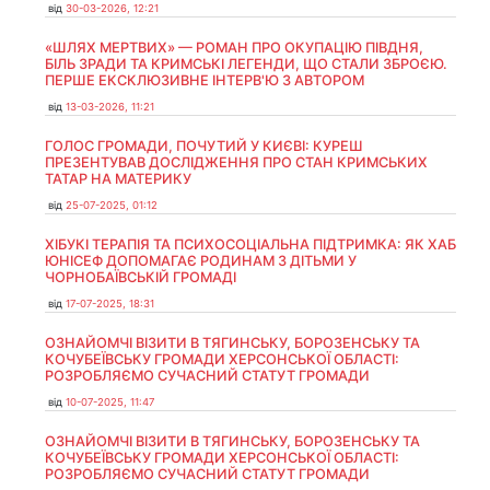
від
30-03-2026, 12:21
«ШЛЯХ МЕРТВИХ» — РОМАН ПРО ОКУПАЦІЮ ПІВДНЯ,
БІЛЬ ЗРАДИ ТА КРИМСЬКІ ЛЕГЕНДИ, ЩО СТАЛИ ЗБРОЄЮ.
ПЕРШЕ ЕКСКЛЮЗИВНЕ ІНТЕРВ'Ю З АВТОРОМ
від
13-03-2026, 11:21
ГОЛОС ГРОМАДИ, ПОЧУТИЙ У КИЄВІ: КУРЕШ
ПРЕЗЕНТУВАВ ДОСЛІДЖЕННЯ ПРО СТАН КРИМСЬКИХ
ТАТАР НА МАТЕРИКУ
від
25-07-2025, 01:12
ХІБУКІ ТЕРАПІЯ ТА ПСИХОСОЦІАЛЬНА ПІДТРИМКА: ЯК ХАБ
ЮНІСЕФ ДОПОМАГАЄ РОДИНАМ З ДІТЬМИ У
ЧОРНОБАЇВСЬКІЙ ГРОМАДІ
від
17-07-2025, 18:31
ОЗНАЙОМЧІ ВІЗИТИ В ТЯГИНСЬКУ, БОРОЗЕНСЬКУ ТА
КОЧУБЕЇВСЬКУ ГРОМАДИ ХЕРСОНСЬКОЇ ОБЛАСТІ:
РОЗРОБЛЯЄМО СУЧАСНИЙ СТАТУТ ГРОМАДИ
від
10-07-2025, 11:47
ОЗНАЙОМЧІ ВІЗИТИ В ТЯГИНСЬКУ, БОРОЗЕНСЬКУ ТА
КОЧУБЕЇВСЬКУ ГРОМАДИ ХЕРСОНСЬКОЇ ОБЛАСТІ:
РОЗРОБЛЯЄМО СУЧАСНИЙ СТАТУТ ГРОМАДИ