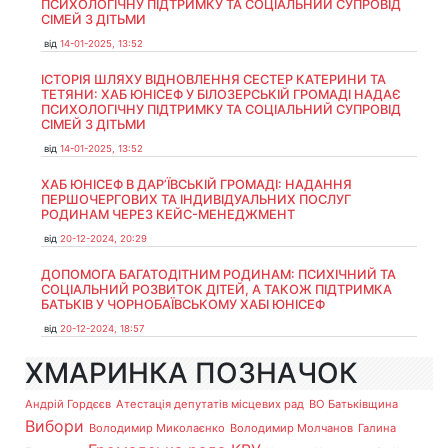
ПСИХОЛОГІЧНУ ПІДТРИМКУ ТА СОЦІАЛЬНИЙ СУПРОВІД
СІМЕЙ З ДІТЬМИ
від
14-01-2025, 13:52
ІСТОРІЯ ШЛЯХУ ВІДНОВЛЕННЯ СЕСТЕР КАТЕРИНИ ТА
ТЕТЯНИ: ХАБ ЮНІСЕФ У БІЛОЗЕРСЬКІЙ ГРОМАДІ НАДАЄ
ПСИХОЛОГІЧНУ ПІДТРИМКУ ТА СОЦІАЛЬНИЙ СУПРОВІД
СІМЕЙ З ДІТЬМИ
від
14-01-2025, 13:52
ХАБ ЮНІСЕФ В ДАР’ЇВСЬКІЙ ГРОМАДІ: НАДАННЯ
ПЕРШОЧЕРГОВИХ ТА ІНДИВІДУАЛЬНИХ ПОСЛУГ
РОДИНАМ ЧЕРЕЗ КЕЙС-МЕНЕДЖМЕНТ
від
20-12-2024, 20:29
ДОПОМОГА БАГАТОДІТНИМ РОДИНАМ: ПСИХІЧНИЙ ТА
СОЦІАЛЬНИЙ РОЗВИТОК ДІТЕЙ, А ТАКОЖ ПІДТРИМКА
БАТЬКІВ У ЧОРНОБАЇВСЬКОМУ ХАБІ ЮНІСЕФ
від
20-12-2024, 18:57
ХМАРИНКА ПОЗНАЧОК
Андрій Гордєєв
Атестація депутатів місцевих рад
ВО Батьківщина
Вибори
Володимир Миколаєнко
Володимир Молчанов
Галина