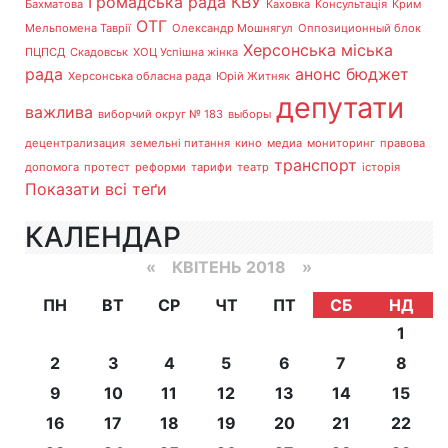
Громадська рада
КВУ
Бахматова
Каховка
Консультація
Крим
ОТГ
Мельпомена Таврії
Олександр Мошнягул
Оппозиционный блок
Херсонська міська
ПЦПСД
Скадовськ
ХОЦ Успішна жінка
рада
анонс
бюджет
Херсонська обласна рада
Юрій Житняк
депутати
важлива
виборчий округ № 183
выборы
децентрализация
земельні питання
кино
медиа
мониторинг
правова
транспорт
допомога
протест
реформи
тарифи
театр
історія
Показати всі теґи
КАЛЕНДАР
«
КВІТЕНЬ 2018
»
ПН
ВТ
СР
ЧТ
ПТ
СБ
НД
1
2
3
4
5
6
7
8
9
10
11
12
13
14
15
16
17
18
19
20
21
22