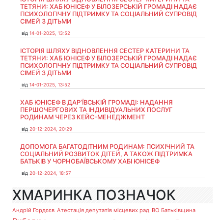
ТЕТЯНИ: ХАБ ЮНІСЕФ У БІЛОЗЕРСЬКІЙ ГРОМАДІ НАДАЄ
ПСИХОЛОГІЧНУ ПІДТРИМКУ ТА СОЦІАЛЬНИЙ СУПРОВІД
СІМЕЙ З ДІТЬМИ
від
14-01-2025, 13:52
ІСТОРІЯ ШЛЯХУ ВІДНОВЛЕННЯ СЕСТЕР КАТЕРИНИ ТА
ТЕТЯНИ: ХАБ ЮНІСЕФ У БІЛОЗЕРСЬКІЙ ГРОМАДІ НАДАЄ
ПСИХОЛОГІЧНУ ПІДТРИМКУ ТА СОЦІАЛЬНИЙ СУПРОВІД
СІМЕЙ З ДІТЬМИ
від
14-01-2025, 13:52
ХАБ ЮНІСЕФ В ДАР’ЇВСЬКІЙ ГРОМАДІ: НАДАННЯ
ПЕРШОЧЕРГОВИХ ТА ІНДИВІДУАЛЬНИХ ПОСЛУГ
РОДИНАМ ЧЕРЕЗ КЕЙС-МЕНЕДЖМЕНТ
від
20-12-2024, 20:29
ДОПОМОГА БАГАТОДІТНИМ РОДИНАМ: ПСИХІЧНИЙ ТА
СОЦІАЛЬНИЙ РОЗВИТОК ДІТЕЙ, А ТАКОЖ ПІДТРИМКА
БАТЬКІВ У ЧОРНОБАЇВСЬКОМУ ХАБІ ЮНІСЕФ
від
20-12-2024, 18:57
ХМАРИНКА ПОЗНАЧОК
Андрій Гордєєв
Атестація депутатів місцевих рад
ВО Батьківщина