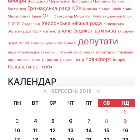
Вибори
Володимир Миколаєнко
Володимир Молчанов
Галина
Громадська рада
КВУ
Бахматова
Каховка
Консультація
Крим
ОТГ
Мельпомена Таврії
Олександр Мошнягул
Оппозиционный блок
Херсонська міська рада
ПЦПСД
Скадовськ
Херсонська
анонс
бюджет
важлива
обласна рада
Юрій Житняк
виборчий
депутати
округ № 183
выборы
демократія участі
децентрализация
земельні питання
кино
медиа
мониторинг
правова
транспорт
допомога
протест
реформи
тарифи
театр
історія
Показати всі теґи
КАЛЕНДАР
«
ВЕРЕСЕНЬ 2018
»
ПН
ВТ
СР
ЧТ
ПТ
СБ
НД
1
2
3
4
5
6
7
8
9
10
11
12
13
14
15
16
17
18
19
20
21
22
23