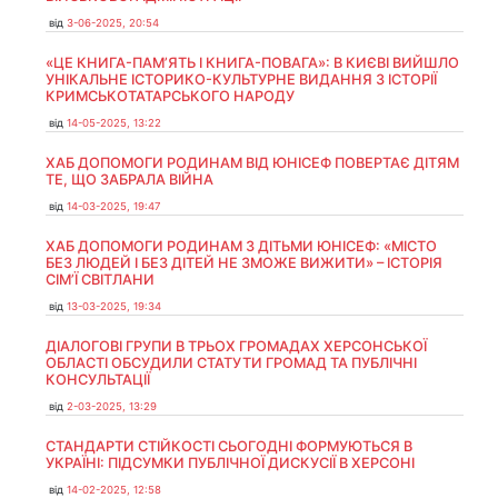
від
3-06-2025, 20:54
«ЦЕ КНИГА-ПАМ’ЯТЬ І КНИГА-ПОВАГА»: В КИЄВІ ВИЙШЛО
УНІКАЛЬНЕ ІСТОРИКО-КУЛЬТУРНЕ ВИДАННЯ З ІСТОРІЇ
КРИМСЬКОТАТАРСЬКОГО НАРОДУ
від
14-05-2025, 13:22
ХАБ ДОПОМОГИ РОДИНАМ ВІД ЮНІСЕФ ПОВЕРТАЄ ДІТЯМ
ТЕ, ЩО ЗАБРАЛА ВІЙНА
від
14-03-2025, 19:47
ХАБ ДОПОМОГИ РОДИНАМ З ДІТЬМИ ЮНІСЕФ: «МІСТО
БЕЗ ЛЮДЕЙ І БЕЗ ДІТЕЙ НЕ ЗМОЖЕ ВИЖИТИ» – ІСТОРІЯ
СІМʼЇ СВІТЛАНИ
від
13-03-2025, 19:34
ДІАЛОГОВІ ГРУПИ В ТРЬОХ ГРОМАДАХ ХЕРСОНСЬКОЇ
ОБЛАСТІ ОБСУДИЛИ СТАТУТИ ГРОМАД ТА ПУБЛІЧНІ
КОНСУЛЬТАЦІЇ
від
2-03-2025, 13:29
СТАНДАРТИ СТІЙКОСТІ СЬОГОДНІ ФОРМУЮТЬСЯ В
УКРАЇНІ: ПІДСУМКИ ПУБЛІЧНОЇ ДИСКУСІЇ В ХЕРСОНІ
від
14-02-2025, 12:58