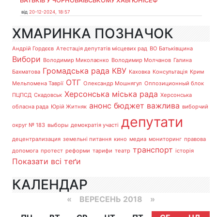
БАТЬКІВ У ЧОРНОБАЇВСЬКОМУ ХАБІ ЮНІСЕФ
від
20-12-2024, 18:57
ХМАРИНКА ПОЗНАЧОК
Андрій Гордєєв
Атестація депутатів місцевих рад
ВО Батьківщина
Вибори
Володимир Миколаєнко
Володимир Молчанов
Галина
Громадська рада
КВУ
Бахматова
Каховка
Консультація
Крим
ОТГ
Мельпомена Таврії
Олександр Мошнягул
Оппозиционный блок
Херсонська міська рада
ПЦПСД
Скадовськ
Херсонська
анонс
бюджет
важлива
обласна рада
Юрій Житняк
виборчий
депутати
округ № 183
выборы
демократія участі
децентрализация
земельні питання
кино
медиа
мониторинг
правова
транспорт
допомога
протест
реформи
тарифи
театр
історія
Показати всі теґи
КАЛЕНДАР
«
ВЕРЕСЕНЬ 2018
»