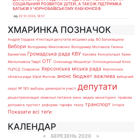
СОЦІАЛЬНИЙ РОЗВИТОК ДІТЕЙ, А ТАКОЖ ПІДТРИМКА
БАТЬКІВ У ЧОРНОБАЇВСЬКОМУ ХАБІ ЮНІСЕФ
від
20-12-2024, 18:57
ХМАРИНКА ПОЗНАЧОК
Андрій Гордєєв
Атестація депутатів місцевих рад
ВО Батьківщина
Вибори
Володимир Миколаєнко
Володимир Молчанов
Галина
Громадська рада
КВУ
Бахматова
Каховка
Консультація
Крим
ОТГ
Мельпомена Таврії
Олександр Мошнягул
Оппозиционный блок
Херсонська міська рада
ПЦПСД
Скадовськ
Херсонська
анонс
бюджет
важлива
обласна рада
Юрій Житняк
виборчий
депутати
округ № 183
выборы
демократія участі
децентрализация
земельні питання
кино
медиа
мониторинг
правова
транспорт
допомога
протест
реформи
тарифи
театр
історія
Показати всі теґи
КАЛЕНДАР
«
БЕРЕЗЕНЬ 2020
»