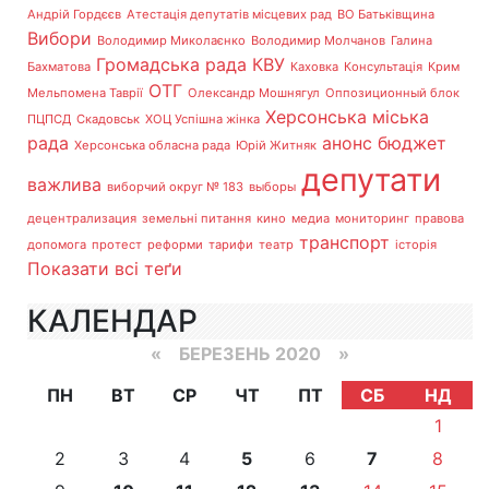
Андрій Гордєєв
Атестація депутатів місцевих рад
ВО Батьківщина
Вибори
Володимир Миколаєнко
Володимир Молчанов
Галина
Громадська рада
КВУ
Бахматова
Каховка
Консультація
Крим
ОТГ
Мельпомена Таврії
Олександр Мошнягул
Оппозиционный блок
Херсонська міська
ПЦПСД
Скадовськ
ХОЦ Успішна жінка
рада
анонс
бюджет
Херсонська обласна рада
Юрій Житняк
депутати
важлива
виборчий округ № 183
выборы
децентрализация
земельні питання
кино
медиа
мониторинг
правова
транспорт
допомога
протест
реформи
тарифи
театр
історія
Показати всі теґи
КАЛЕНДАР
«
БЕРЕЗЕНЬ 2020
»
ПН
ВТ
СР
ЧТ
ПТ
СБ
НД
1
2
3
4
5
6
7
8