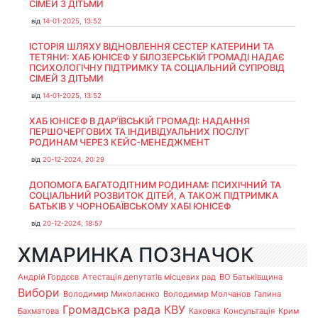
СІМЕЙ З ДІТЬМИ
від
14-01-2025, 13:52
ІСТОРІЯ ШЛЯХУ ВІДНОВЛЕННЯ СЕСТЕР КАТЕРИНИ ТА
ТЕТЯНИ: ХАБ ЮНІСЕФ У БІЛОЗЕРСЬКІЙ ГРОМАДІ НАДАЄ
ПСИХОЛОГІЧНУ ПІДТРИМКУ ТА СОЦІАЛЬНИЙ СУПРОВІД
СІМЕЙ З ДІТЬМИ
від
14-01-2025, 13:52
ХАБ ЮНІСЕФ В ДАР’ЇВСЬКІЙ ГРОМАДІ: НАДАННЯ
ПЕРШОЧЕРГОВИХ ТА ІНДИВІДУАЛЬНИХ ПОСЛУГ
РОДИНАМ ЧЕРЕЗ КЕЙС-МЕНЕДЖМЕНТ
від
20-12-2024, 20:29
ДОПОМОГА БАГАТОДІТНИМ РОДИНАМ: ПСИХІЧНИЙ ТА
СОЦІАЛЬНИЙ РОЗВИТОК ДІТЕЙ, А ТАКОЖ ПІДТРИМКА
БАТЬКІВ У ЧОРНОБАЇВСЬКОМУ ХАБІ ЮНІСЕФ
від
20-12-2024, 18:57
ХМАРИНКА ПОЗНАЧОК
Андрій Гордєєв
Атестація депутатів місцевих рад
ВО Батьківщина
Вибори
Володимир Миколаєнко
Володимир Молчанов
Галина
Громадська рада
КВУ
Бахматова
Каховка
Консультація
Крим