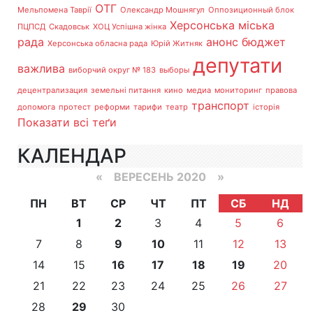
ОТГ
Мельпомена Таврії
Олександр Мошнягул
Оппозиционный блок
Херсонська міська
ПЦПСД
Скадовськ
ХОЦ Успішна жінка
рада
анонс
бюджет
Херсонська обласна рада
Юрій Житняк
депутати
важлива
виборчий округ № 183
выборы
децентрализация
земельні питання
кино
медиа
мониторинг
правова
транспорт
допомога
протест
реформи
тарифи
театр
історія
Показати всі теґи
КАЛЕНДАР
«
ВЕРЕСЕНЬ 2020
»
ПН
ВТ
СР
ЧТ
ПТ
СБ
НД
1
2
3
4
5
6
7
8
9
10
11
12
13
14
15
16
17
18
19
20
21
22
23
24
25
26
27
28
29
30