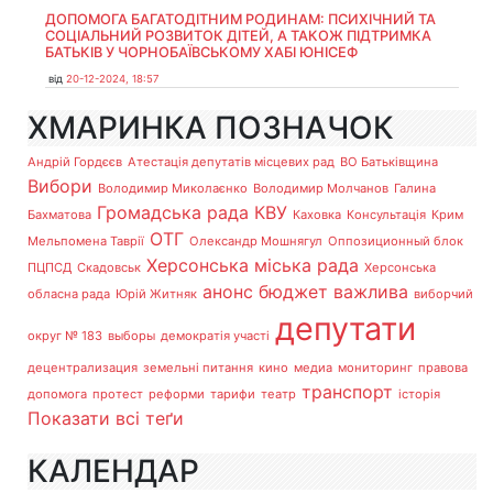
ДОПОМОГА БАГАТОДІТНИМ РОДИНАМ: ПСИХІЧНИЙ ТА
СОЦІАЛЬНИЙ РОЗВИТОК ДІТЕЙ, А ТАКОЖ ПІДТРИМКА
БАТЬКІВ У ЧОРНОБАЇВСЬКОМУ ХАБІ ЮНІСЕФ
від
20-12-2024, 18:57
ХМАРИНКА ПОЗНАЧОК
Андрій Гордєєв
Атестація депутатів місцевих рад
ВО Батьківщина
Вибори
Володимир Миколаєнко
Володимир Молчанов
Галина
Громадська рада
КВУ
Бахматова
Каховка
Консультація
Крим
ОТГ
Мельпомена Таврії
Олександр Мошнягул
Оппозиционный блок
Херсонська міська рада
ПЦПСД
Скадовськ
Херсонська
анонс
бюджет
важлива
обласна рада
Юрій Житняк
виборчий
депутати
округ № 183
выборы
демократія участі
децентрализация
земельні питання
кино
медиа
мониторинг
правова
транспорт
допомога
протест
реформи
тарифи
театр
історія
Показати всі теґи
КАЛЕНДАР