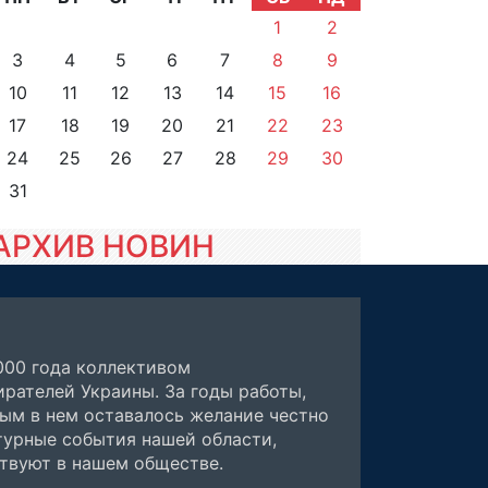
1
2
3
4
5
6
7
8
9
10
11
12
13
14
15
16
17
18
19
20
21
22
23
24
25
26
27
28
29
30
31
АРХИВ НОВИН
000 года коллективом
рателей Украины. За годы работы,
ным в нем оставалось желание честно
турные события нашей области,
ствуют в нашем обществе.