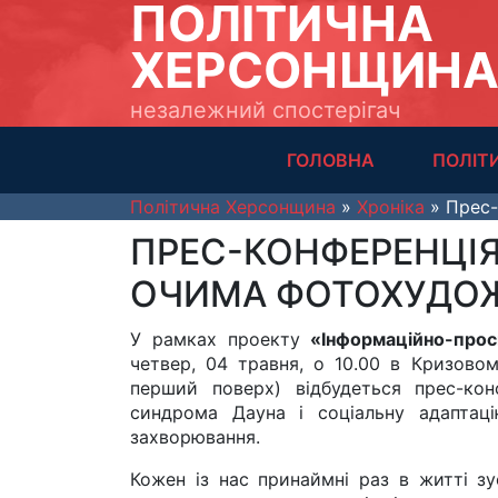
ПОЛІТИЧНА
ХЕРСОНЩИН
незалежний спостерігач
ГОЛОВНА
ПОЛІТ
Політична Херсонщина
»
Хроніка
» Прес-
ПРЕС-КОНФЕРЕНЦІЯ
ОЧИМА ФОТОХУДО
У рамках проекту
«Інформаційно-прос
четвер, 04 травня, о 10.00 в Кризовом
перший поверх) відбудеться прес-кон
синдрома Дауна і соціальну адаптац
захворювання.
Кожен із нас принаймні раз в житті з