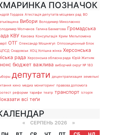
ХМАРИНКА ПОЗНАЧОК
ндрій Гордєєв
Атестація депутатів місцевих рад
ВО
Вибори
атьківщина
Володимир Миколаєнко
Громадська
олодимир Молчанов
Галина Бахматова
рада
КВУ
Каховка
Консультація
Крим
Мельпомена
ОТГ
аврії
Олександр Мошнягул
Оппозиционный блок
Херсонська
ЦПСД
Скадовськ
ХОЦ Успішна жінка
іська рада
Херсонська обласна рада
Юрій Житняк
анонс
бюджет
важлива
виборчий округ № 183
депутати
ыборы
децентрализация
земельні
итання
кино
медиа
мониторинг
правова допомога
транспорт
ротест
реформи
тарифи
театр
історія
оказати всі теґи
КАЛЕНДАР
«
СЕРПЕНЬ 2026 »
ПН
ВТ
СР
ЧТ
ПТ
СБ
НД