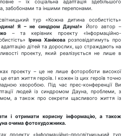
ловне – їх соціальна адаптація здебільшого
а, забобонами та іншими перепонами.
світницький тур «Кожна дитина особистість»
дина! Я – не синдром Дауна!»
Його автор –
ко
– та керівник проекту «Інформаційно-
обистість»
Ірина Ханікова
розповідатимуть про
 адаптацію дітей та дорослих, що страждають на
ливості проекту, який реалізується не лише в
ках проекту – це не лише фотороботи високої
– це етап життя героїв. І кожен із цих героїв точно
кладною хворобою. Під час прес-конференції Ви
аптації людей із синдромом Дауна, проблеми, з
мом, а також про секрети щасливого життя із
ти і отримати корисну інформацію, а також
ауна очима фотохудожника.
ках проекту «Інформаційно-просвітницький тур