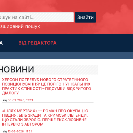
Знайти
озширений пошук
А
ВІД РЕДАКТОРА
НОВИНИ
ХЕРСОН ПОТРЕБУЄ НОВОГО СТРАТЕГІЧНОГО
ПОЗИЦІОНУВАННЯ: ЦЕ ПОЛІГОН УНІКАЛЬНИХ
ПРАКТИК СТІЙКОСТІ – ПІДСУМКИ ВІДКРИТОГО
ДІАЛОГУ
від
30-03-2026, 12:21
«ШЛЯХ МЕРТВИХ» — РОМАН ПРО ОКУПАЦІЮ
ПІВДНЯ, БІЛЬ ЗРАДИ ТА КРИМСЬКІ ЛЕГЕНДИ,
ЩО СТАЛИ ЗБРОЄЮ. ПЕРШЕ ЕКСКЛЮЗИВНЕ
ІНТЕРВ'Ю З АВТОРОМ
від
13-03-2026, 11:21