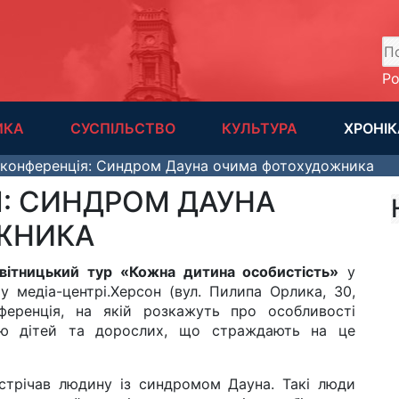
А
Р
ИКА
СУСПІЛЬСТВО
КУЛЬТУРА
ХРОНІК
конференція: Синдром Дауна очима фотохудожника
: СИНДРОМ ДАУНА
ЖНИКА
вітницький тур «Кожна дитина особистість»
у
у медіа-центрі.Херсон (вул. Пилипа Орлика, 30,
ференція, на якій розкажуть про особливості
ію дітей та дорослих, що страждають на це
устрічав людину із синдромом Дауна. Такі люди