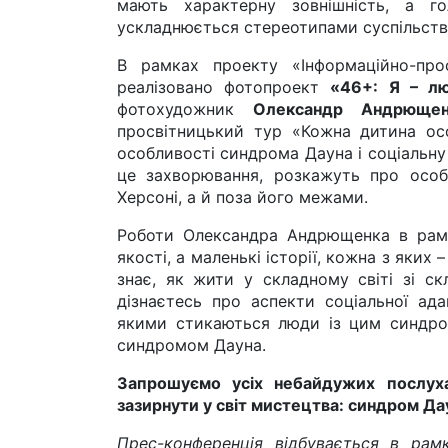
мають характерну зовнішність, а го
ускладнюється стереотипами суспільств
В рамках проекту «Інформаційно-про
реалізовано фотопроект
«46+: Я – лю
фотохудожник
Олександр Андрющен
просвітницький тур «Кожна дитина ос
особливості синдрома Дауна і соціальну
це захворювання, розкажуть про особ
Херсоні, а й поза його межами.
Роботи Олександра Андрющенка в рам
якості, а маленькі історії, кожна з яких 
знає, як жити у складному світі зі с
дізнаєтесь про аспекти соціальної ад
якими стикаються люди із цим синдро
синдромом Дауна.
Запрошуємо усіх небайдужих послуха
зазирнути у світ мистецтва: синдром Д
Прес-конференція відбувається в рам