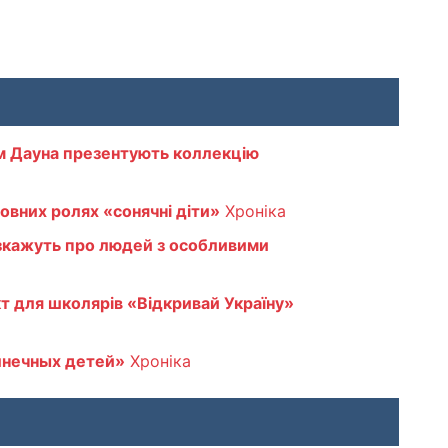
м Дауна презентують коллекцію
ловних ролях «сонячні діти»
Хроніка
зкажуть про людей з особливими
т для школярів «Відкривай Україну»
лнечных детей»
Хроніка