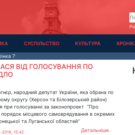
А
Р
ИКА
СУСПІЛЬСТВО
КУЛЬТУРА
ХРОНІК
інка 7
ЛАСЯ ВІД ГОЛОСУВАННЯ ПО
ДЛО
агнєр, народний депутат України, яка обрана по
ому округу (Херсон та Білозерський район)
я при голосуванні за законопроект “Про
 порядок місцевого самоврядування в окремих
нецької та Луганської областей”
Детальніше
-2019, 15:42