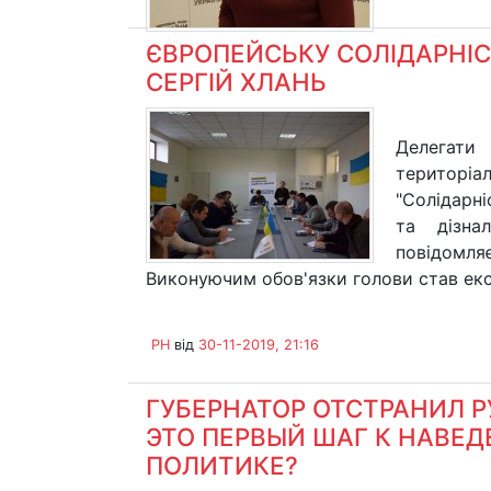
ЄВРОПЕЙСЬКУ СОЛІДАРНІ
СЕРГІЙ ХЛАНЬ
Делегат
територі
"Солідарн
та дізна
повідомляє
Виконуючим обов'язки голови став екс
PH
від
30-11-2019, 21:16
ГУБЕРНАТОР ОТСТРАНИЛ 
ЭТО ПЕРВЫЙ ШАГ К НАВЕ
ПОЛИТИКЕ?