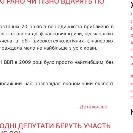
КІ РАНО ЧИ ПІЗНО ВДАРЯТЬ ПО
А
Б
останніх 20 років з періодичністю приблизно в
В
 світі сталося дві фінансових кризи, під час яких
учена в обіг високотехнологічних фінансових
Т
траждала мало не найбільше з усіх країн.
П
м
 і ВВП в 2009 році було просто найглибшим, без
в
йближчий час розповідає економічний експерт
п
п
П
Детальніше
ОДНІ ДЕПУТАТИ БЕРУТЬ УЧАСТЬ