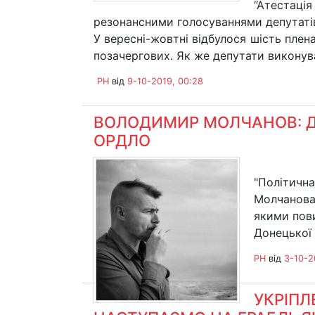
“Атестація
резонансними голосуваннями депутатів
У вересні-жовтні відбулося шість плен
позачергових. Як же депутати виконува
PH
від
9-10-2019, 00:28
ВОЛОДИМИР МОЛЧАНОВ: ДО
ОРДЛО
"Політичн
Молчанова,
якими пов
Донецької 
PH
від
3-10-2
УКРІПЛ