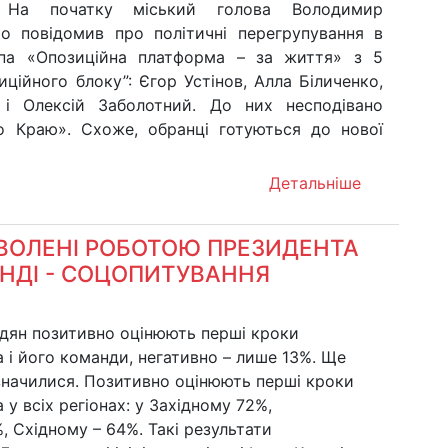
. На початку міський голова Володимир
о повідомив про політичні перегрупування в
рупа «Опозиційна платформа – за життя» з 5
ційного блоку”: Єгор Устінов, Алла Біличенко,
 і Олексій Заболотний. До них несподівано
о Краю». Схоже, обранці готуються до нової
Детальніше
ОВОЛЕНІ РОБОТОЮ ПРЕЗИДЕНТА
НДІ - СОЦОПИТУВАННЯ
дян позитивно оцінюють перші кроки
 і його команди, негативно – лише 13%. Ще
значилися. Позитивно оцінюють перші кроки
 у всіх регіонах: у Західному 72%,
 Східному – 64%. Такі результати