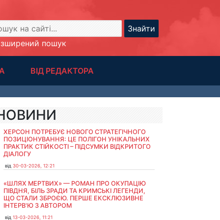
Знайти
озширений пошук
А
ВІД РЕДАКТОРА
НОВИНИ
ХЕРСОН ПОТРЕБУЄ НОВОГО СТРАТЕГІЧНОГО
ПОЗИЦІОНУВАННЯ: ЦЕ ПОЛІГОН УНІКАЛЬНИХ
ПРАКТИК СТІЙКОСТІ – ПІДСУМКИ ВІДКРИТОГО
ДІАЛОГУ
від
30-03-2026, 12:21
«ШЛЯХ МЕРТВИХ» — РОМАН ПРО ОКУПАЦІЮ
ПІВДНЯ, БІЛЬ ЗРАДИ ТА КРИМСЬКІ ЛЕГЕНДИ,
ЩО СТАЛИ ЗБРОЄЮ. ПЕРШЕ ЕКСКЛЮЗИВНЕ
ІНТЕРВ'Ю З АВТОРОМ
від
13-03-2026, 11:21