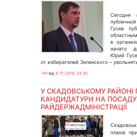
Сегодня 
публичной
Гусев пу
областным
в организ
начато д
Юрий Гусе
от избирателей Зеленского – увольнят
PH
від
4-11-2019, 22:45
У СКАДОВСЬКОМУ РАЙОНІ
КАНДИДАТУРИ НА ПОСАДУ
РАЙДЕРЖАДМІНІСТРАЦІЇ
Скадовськ
планів пр