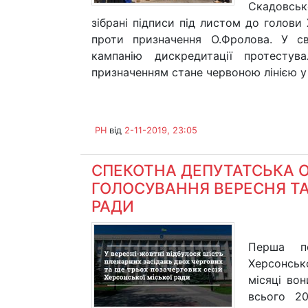
Скадовсько
зібрані підписи під листом до голови
проти призначення О.Фролова. У с
кампанію дискредитації протестув
призначенням стане червоною лінією у 
PH
від
2-11-2019, 23:05
СПЕКОТНА ДЕПУТАТСЬКА О
ГОЛОСУВАННЯ ВЕРЕСНЯ ТА
РАДИ
Перша по
Херсонськ
місяці во
всього 20