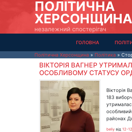
ПОЛІТИЧНА
ХЕРСОНЩИН
незалежний спостерігач
ГОЛОВНА
ПОЛІТ
Політична Херсонщина
»
Політика
» Стор
ВІКТОРІЯ ВАГНЕР УТРИМА
ОСОБЛИВОМУ СТАТУСУ ОР
Вікторія В
183 виборч
утрималас
особливий
районах До
beliy
від
12-12