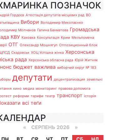
ХМАРИНКА ПОЗНАЧОК
ндрій Гордєєв
Атестація депутатів місцевих рад
ВО
Вибори
атьківщина
Володимир Миколаєнко
Громадська
олодимир Молчанов
Галина Бахматова
рада
КВУ
Каховка
Консультація
Крим
Мельпомена
ОТГ
аврії
Олександр Мошнягул
Оппозиционный блок
Херсонська
ЦПСД
Скадовськ
ХОЦ Успішна жінка
іська рада
Херсонська обласна рада
Юрій Житняк
анонс
бюджет
важлива
виборчий округ № 183
депутати
ыборы
децентрализация
земельні
итання
кино
медиа
мониторинг
правова допомога
транспорт
ротест
реформи
тарифи
театр
історія
оказати всі теґи
КАЛЕНДАР
«
СЕРПЕНЬ 2026 »
ПН
ВТ
СР
ЧТ
ПТ
СБ
НД