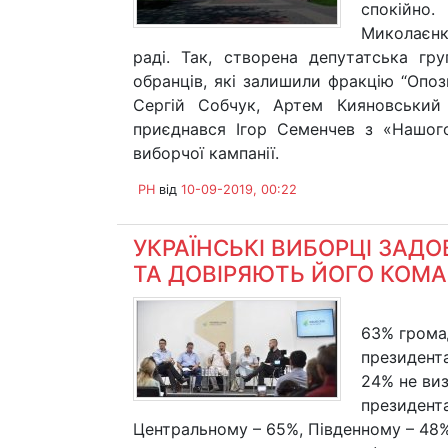
спокійно
Миколаєнк
раді. Так, створена депутатська г
обранців, які залишили фракцію “Опози
Сергій Собчук, Артем Кияновський
приєднався Ігор Семенчев з «Нашог
виборчої кампанії.
PH
від
10-09-2019, 00:22
УКРАЇНСЬКІ ВИБОРЦІ ЗАД
ТА ДОВІРЯЮТЬ ЙОГО КОМА
63% грома
президента
24% не ви
президента
Центральному – 65%, Південному – 48%,