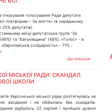
Е ВСІ.
е ігнорували голосування Ради депутати
ної платформи – За життя» (в середньому
 25% депутатів).
танньому місці депутатська група "За
(46%) та "Батьківщина" (48%). «Голос» - в
 «Європейська солідарність» - 71% -
и
Детальніше
ОЇ МІСЬКОЇ РАДИ: СКАНДАЛ
ОВОЇ ШКОЛИ
есія Херсонської міської ради розтягнулась на
нні засідання і не обійшлась без скандалів.
ідання відбулось 22 серпня і пройшло доволі