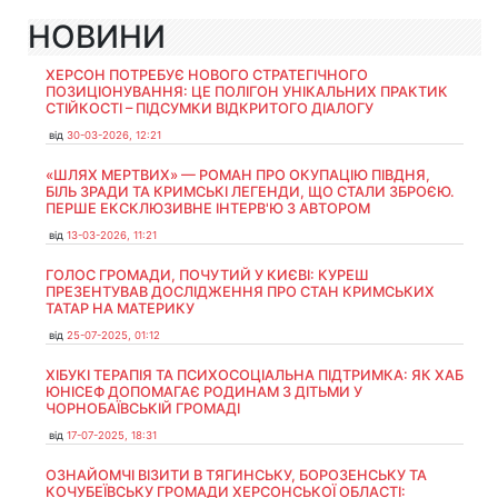
НОВИНИ
ХЕРСОН ПОТРЕБУЄ НОВОГО СТРАТЕГІЧНОГО
ПОЗИЦІОНУВАННЯ: ЦЕ ПОЛІГОН УНІКАЛЬНИХ ПРАКТИК
СТІЙКОСТІ – ПІДСУМКИ ВІДКРИТОГО ДІАЛОГУ
від
30-03-2026, 12:21
«ШЛЯХ МЕРТВИХ» — РОМАН ПРО ОКУПАЦІЮ ПІВДНЯ,
БІЛЬ ЗРАДИ ТА КРИМСЬКІ ЛЕГЕНДИ, ЩО СТАЛИ ЗБРОЄЮ.
ПЕРШЕ ЕКСКЛЮЗИВНЕ ІНТЕРВ'Ю З АВТОРОМ
від
13-03-2026, 11:21
ГОЛОС ГРОМАДИ, ПОЧУТИЙ У КИЄВІ: КУРЕШ
ПРЕЗЕНТУВАВ ДОСЛІДЖЕННЯ ПРО СТАН КРИМСЬКИХ
ТАТАР НА МАТЕРИКУ
від
25-07-2025, 01:12
ХІБУКІ ТЕРАПІЯ ТА ПСИХОСОЦІАЛЬНА ПІДТРИМКА: ЯК ХАБ
ЮНІСЕФ ДОПОМАГАЄ РОДИНАМ З ДІТЬМИ У
ЧОРНОБАЇВСЬКІЙ ГРОМАДІ
від
17-07-2025, 18:31
ОЗНАЙОМЧІ ВІЗИТИ В ТЯГИНСЬКУ, БОРОЗЕНСЬКУ ТА
КОЧУБЕЇВСЬКУ ГРОМАДИ ХЕРСОНСЬКОЇ ОБЛАСТІ: