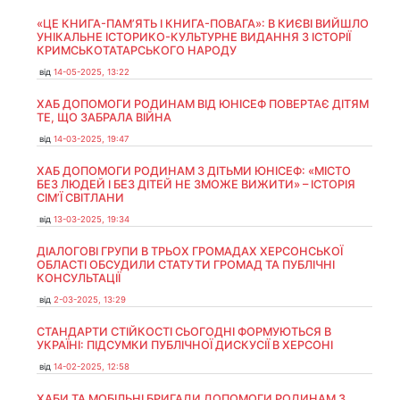
«ЦЕ КНИГА-ПАМ’ЯТЬ І КНИГА-ПОВАГА»: В КИЄВІ ВИЙШЛО
УНІКАЛЬНЕ ІСТОРИКО-КУЛЬТУРНЕ ВИДАННЯ З ІСТОРІЇ
КРИМСЬКОТАТАРСЬКОГО НАРОДУ
від
14-05-2025, 13:22
ХАБ ДОПОМОГИ РОДИНАМ ВІД ЮНІСЕФ ПОВЕРТАЄ ДІТЯМ
ТЕ, ЩО ЗАБРАЛА ВІЙНА
від
14-03-2025, 19:47
ХАБ ДОПОМОГИ РОДИНАМ З ДІТЬМИ ЮНІСЕФ: «МІСТО
БЕЗ ЛЮДЕЙ І БЕЗ ДІТЕЙ НЕ ЗМОЖЕ ВИЖИТИ» – ІСТОРІЯ
СІМʼЇ СВІТЛАНИ
від
13-03-2025, 19:34
ДІАЛОГОВІ ГРУПИ В ТРЬОХ ГРОМАДАХ ХЕРСОНСЬКОЇ
ОБЛАСТІ ОБСУДИЛИ СТАТУТИ ГРОМАД ТА ПУБЛІЧНІ
КОНСУЛЬТАЦІЇ
від
2-03-2025, 13:29
СТАНДАРТИ СТІЙКОСТІ СЬОГОДНІ ФОРМУЮТЬСЯ В
УКРАЇНІ: ПІДСУМКИ ПУБЛІЧНОЇ ДИСКУСІЇ В ХЕРСОНІ
від
14-02-2025, 12:58
ХАБИ ТА МОБІЛЬНІ БРИГАДИ ДОПОМОГИ РОДИНАМ З