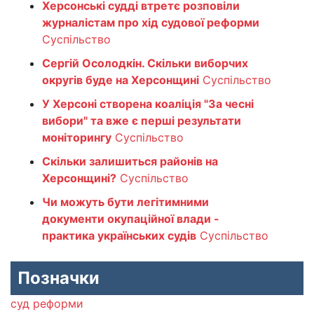
Херсонські судді втретє розповіли
журналістам про хід судової реформи
Суспільство
Сергій Осолодкін. Скільки виборчих
округів буде на Херсонщині
Суспільство
У Херсоні створена коаліція "За чесні
вибори" та вже є перші результати
моніторингу
Суспільство
Скільки залишиться районів на
Херсонщині?
Суспільство
Чи можуть бути легітимними
документи окупаційної влади -
практика українських судів
Суспільство
Позначки
суд
реформи