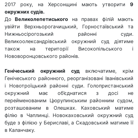
2017 року, на Херсонщині мають утворити
9
окружних судів.
До
Великолепетиського
на правах філій мають
увійти Верхньорогачицький, Горностаївський та
Нижньосірогозький районні суди.
Великоолександрівський окружний суд діятиме
також на території Високопільського і
Нововоронцовського районів.
Генічеський окружний суд
включатиме, крім
Генічеського районного, реорганізовані Іванівський
і Новотроїцький районні суди. Голопристанський
окружний має об’єднатися з досі не
перейменованим Цюрупинським районним судом,
розташованим в Олешках. Каховський матиме
філію в Чаплинці. Новокаховський окружний суд
буде з філією у Бериславі, а Скадовський матиме її
в Каланчаку.