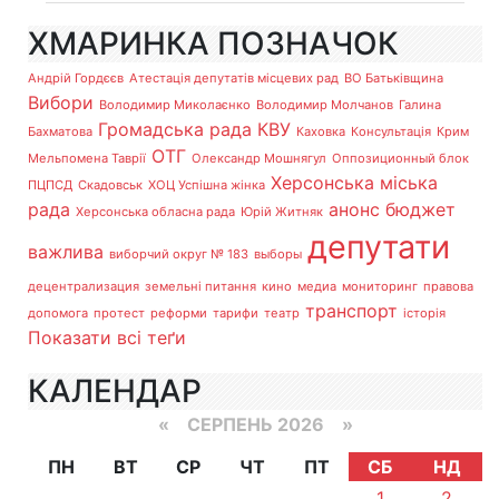
ХМАРИНКА ПОЗНАЧОК
Андрій Гордєєв
Атестація депутатів місцевих рад
ВО Батьківщина
Вибори
Володимир Миколаєнко
Володимир Молчанов
Галина
Громадська рада
КВУ
Бахматова
Каховка
Консультація
Крим
ОТГ
Мельпомена Таврії
Олександр Мошнягул
Оппозиционный блок
Херсонська міська
ПЦПСД
Скадовськ
ХОЦ Успішна жінка
рада
анонс
бюджет
Херсонська обласна рада
Юрій Житняк
депутати
важлива
виборчий округ № 183
выборы
децентрализация
земельні питання
кино
медиа
мониторинг
правова
транспорт
допомога
протест
реформи
тарифи
театр
історія
Показати всі теґи
КАЛЕНДАР
«
СЕРПЕНЬ 2026 »
ПН
ВТ
СР
ЧТ
ПТ
СБ
НД
1
2